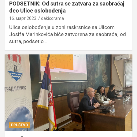
PODSETNIK: Od sutra se zatvara za saobraćaj
deo Ulice oslobođenja
16. март 2023.
dakicorama
Ulica oslobođenja u zoni raskrsnice sa Ulicom
Josifa Marinkovića biće zatvorena za saobraćaj od
sutra, podsetio…
DRUŠTVO