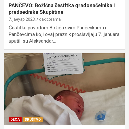
PANČEVO: Božićna čestitka gradonačelnika i
predsednika Skupštine
7. јануар 2023.
dakicorama
Čestitku povodom Božića svim Pančevkama i
Pančevcima koji ovaj praznik proslavljaju 7. januara
uputili su Aleksandar…
DECA
DRUŠTVO