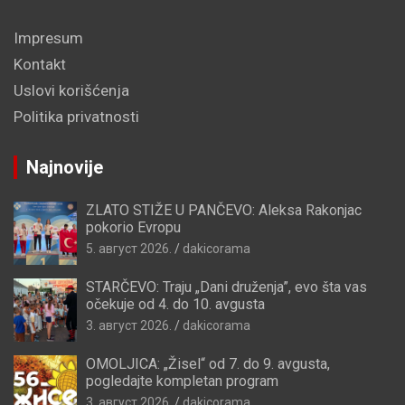
Impresum
Kontakt
Uslovi korišćenja
Politika privatnosti
Najnovije
ZLATO STIŽE U PANČEVO: Aleksa Rakonjac
pokorio Evropu
5. август 2026.
dakicorama
STARČEVO: Traju „Dani druženja”, evo šta vas
očekuje od 4. do 10. avgusta
3. август 2026.
dakicorama
OMOLJICA: „Žisel“ od 7. do 9. avgusta,
pogledajte kompletan program
3. август 2026.
dakicorama