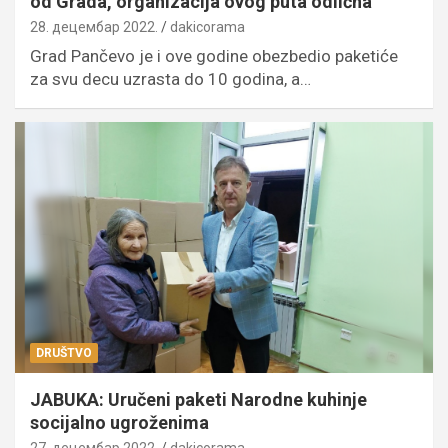
od Grada, organizacija ovog puta odlična
28. децембар 2022.
dakicorama
Grad Pančevo je i ove godine obezbedio paketiće
za svu decu uzrasta do 10 godina, a…
DRUŠTVO
JABUKA: Uručeni paketi Narodne kuhinje
socijalno ugroženima
27. децембар 2022.
dakicorama