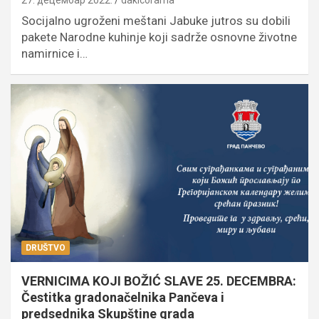
Socijalno ugroženi meštani Jabuke jutros su dobili
pakete Narodne kuhinje koji sadrže osnovne životne
namirnice i…
DRUŠTVO
VERNICIMA KOJI BOŽIĆ SLAVE 25. DECEMBRA:
Čestitka gradonačelnika Pančeva i
predsednika Skupštine grada