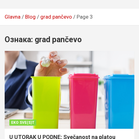
Glavna
Blog
grad pančevo
Page 3
Ознака:
grad pančevo
EKO SVE(S)T
U UTORAK U PODNE: Svečanost na platou