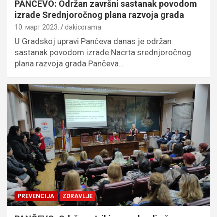
PANČEVO: Održan završni sastanak povodom
izrade Srednjoročnog plana razvoja grada
10. март 2023.
dakicorama
U Gradskoj upravi Pančeva danas je održan
sastanak povodom izrade Nacrta srednjoročnog
plana razvoja grada Pančeva…
PREVENCIJA
ZDRAVLJE