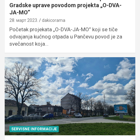
Gradske uprave povodom projekta „O-DVA-
JA-MO”
28. март 2023.
dakicorama
Početak projekata „O-DVA-JA-MO” koji se tiče
odvajanja kućnog otpada u Pančevu povod je za
svečanost koja…
SERVISNE INFORMACIJE