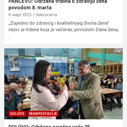
PANČEVO: Održana tribina o zdravlju žena
povodom 8. marta
8. март 2023.
dakicorama
„Zajedno do zdravog i kvalitetnijeg života žena”
naziv je tribine koja je večeras, povodom Dana žena,
…
DOLOVO
MANIFESTACIJE
DOLOVO: Održano završno veče 25.