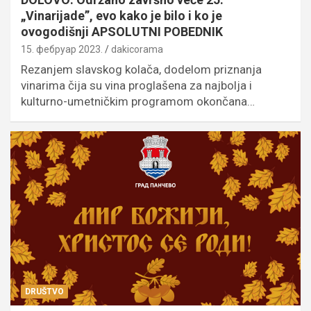
„Vinarijade”, evo kako je bilo i ko je
ovogodišnji APSOLUTNI POBEDNIK
15. фебруар 2023.
dakicorama
Rezanjem slavskog kolača, dodelom priznanja
vinarima čija su vina proglašena za najbolja i
kulturno-umetničkim programom okončana…
DRUŠTVO