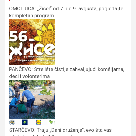
OMOLJICA: „Žisel“ od 7. do 9. avgusta, pogledajte
kompletan program
PANČEVO: Strelište čistije zahvaljujući komšijama,
deci i volonterima
STARČEVO: Traju „Dani druženja”, evo šta vas