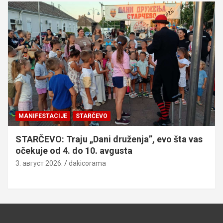
MANIFESTACIJE
STARČEVO
STARČEVO: Traju „Dani druženja”, evo šta vas
očekuje od 4. do 10. avgusta
3. август 2026.
dakicorama