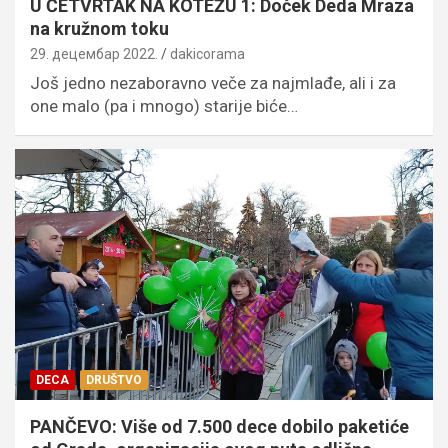
U ČETVRTAK NA KOTEŽU 1: Doček Deda Mraza
na kružnom toku
29. децембар 2022.
dakicorama
Još jedno nezaboravno veče za najmlađe, ali i za
one malo (pa i mnogo) starije biće…
DECA
DRUŠTVO
PANČEVO: Više od 7.500 dece dobilo paketiće