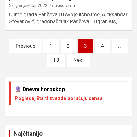
24. децембар 2022.
dakicorama
U ime grada Pančeva i u svoje lično ime, Aleksandar
Stevanović, gradonačelnik Pančeva i Tigran Кiš,…
Пагинација
Previous
1
2
3
4
…
чланака
13
Next
Dnevni horoskop
Pogledaj šta ti zvezde poručuju danas
Najčitanije