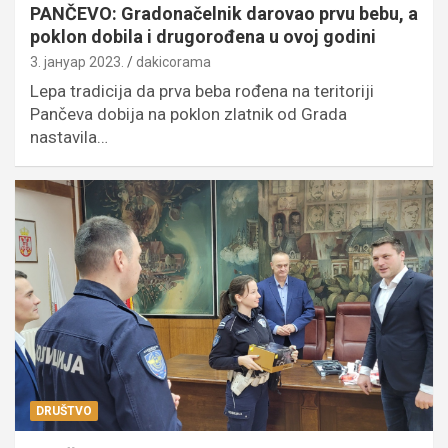
PANČEVO: Gradonačelnik darovao prvu bebu, a
poklon dobila i drugorođena u ovoj godini
3. јануар 2023.
dakicorama
Lepa tradicija da prva beba rođena na teritoriji
Pančeva dobija na poklon zlatnik od Grada
nastavila…
DRUŠTVO