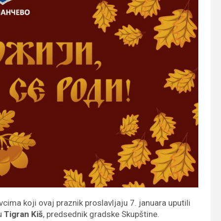
a koji ovaj praznik proslavljaju 7. januara uputili
 u
Tigran Kiš
, predsednik gradske Skupštine.