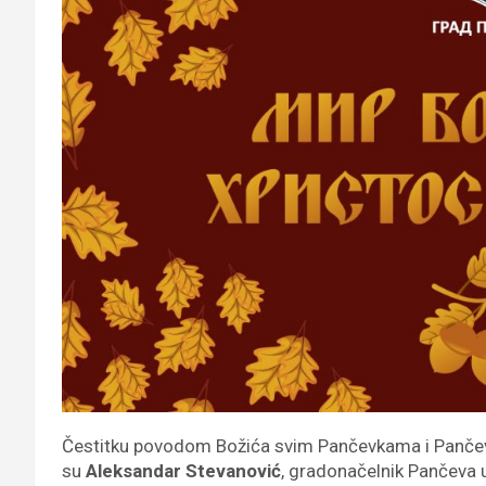
Čestitku povodom Božića svim Pančevkama i Pančevcim
su
Aleksandar Stevanović
, gradonačelnik Pančeva