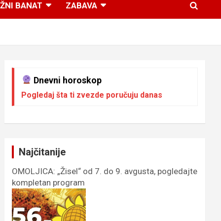
ŽNI BANAT
ZABAVA
Dnevni horoskop
Pogledaj šta ti zvezde poručuju danas
Najčitanije
OMOLJICA: „Žisel“ od 7. do 9. avgusta, pogledajte
kompletan program