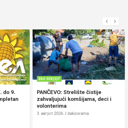
EKO SVE(S)T
. do 9.
PANČEVO: Strelište čistije
ompletan
zahvaljujući komšijama, deci i
volonterima
3. август 2026.
dakicorama