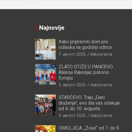
Najnovije
Kako pripremiti dom pre
odlaska na godišnji odmor
7. август 2026.
dakicorama
ZLATO STIŽE U PANČEVO:
Aleksa Rakonjac pokorio
Evropu
5. август 2026.
dakicorama
STARČEVO: Traju „Dani
druženja”, evo šta vas očekuje
od 4. do 10. avgusta
3. август 2026.
dakicorama
OMOLJICA: „Žisel“ od 7. do 9.