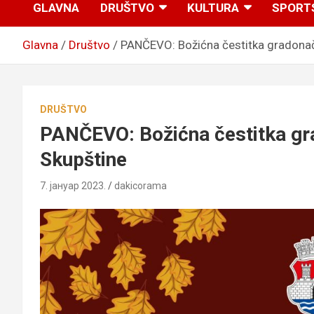
GLAVNA
DRUŠTVO
KULTURA
SPORT
Glavna
Društvo
PANČEVO: Božićna čestitka gradonač
DRUŠTVO
PANČEVO: Božićna čestitka gr
Skupštine
7. јануар 2023.
dakicorama