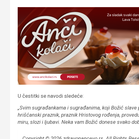
U čestitki se navodi sledeće:
„Svim sugrađankama i sugrađanima, koji Božić slave p
hrišćanski praznik, praznik Hristovog rođenja, provedu 
miru, slozi i ljubavi. Neka vam Božić donese svako dobr
Copyright © 2026 zdravopancevo.rs. All Rights Res