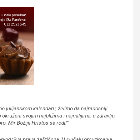
o julijanskom kalendaru, želimo da najradosniji
okruženi svojim najbližima i najmilijima, u zdravlju,
o. Mir Božiji! Hristos se rodi!”
erved/Sva prava zaštićena.
U slučaju preuzimanja,