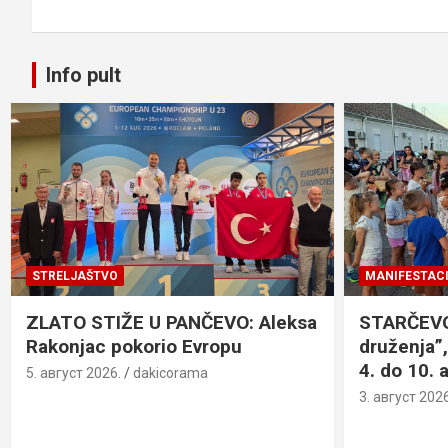
Info pult
STRELJAŠTVO
MANIFESTACI
ZLATO STIŽE U PANČEVO: Aleksa
STARČEVO:
Rakonjac pokorio Evropu
druženja”,
4. do 10. 
5. август 2026.
dakicorama
3. август 2026