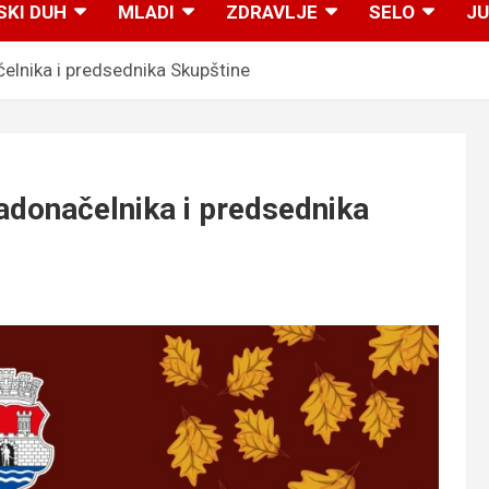
SKI DUH
MLADI
ZDRAVLJE
SELO
JU
elnika i predsednika Skupštine
adonačelnika i predsednika