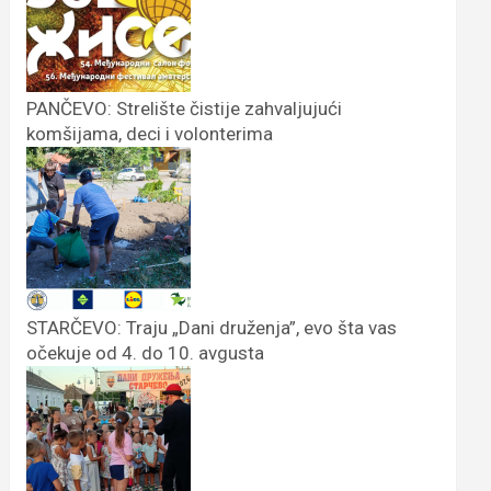
PANČEVO: Strelište čistije zahvaljujući
komšijama, deci i volonterima
STARČEVO: Traju „Dani druženja”, evo šta vas
očekuje od 4. do 10. avgusta