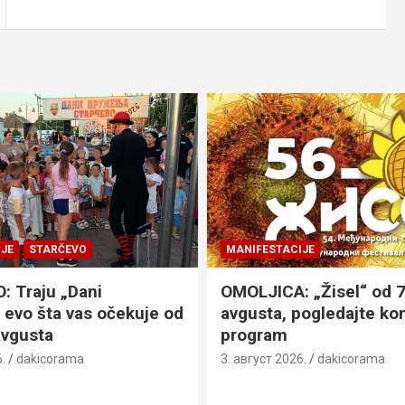
JE
STARČEVO
MANIFESTACIJE
 Traju „Dani
OMOLJICA: „Žisel“ od 7
 evo šta vas očekuje od
avgusta, pogledajte k
avgusta
program
.
dakicorama
3. август 2026.
dakicorama