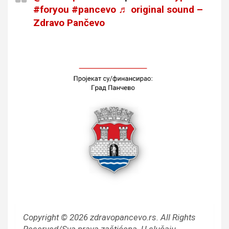
#foryou
#pancevo
♬ original sound –
Zdravo Pančevo
Copyright © 2026 zdravopancevo.rs. All Rights
Reserved/Sva prava zaštićena.
U slučaju