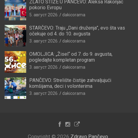
ZLATO STIŽE U PANČEVO: Aleksa Rakonjac
pokorio Evropu
5. август 2026.
dakicorama
STARČEVO: Traju „Dani druženja”, evo šta vas
očekuje od 4. do 10. avgusta
3. август 2026.
dakicorama
OMOLJICA: „Žisel“ od 7. do 9. avgusta,
pogledajte kompletan program
3. август 2026.
dakicorama
PANČEVO: Strelište čistije zahvaljujući
komšijama, deci i volonterima
3. август 2026.
dakicorama
Copyright © 2026
Zdravo Pančevo