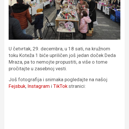
U četvrtak, 29. decembra, u 18 sati, na kružnom
toku Koteža 1 biće upriličen još jedan doček Deda
Mraza, pa to nemojte propustiti, a više o tome
pročitajte u zasebnoj vesti.
Još fotografija i snimaka pogledajte na našoj
Fejsbuk
,
Instagram
i
TikTok
stranici: