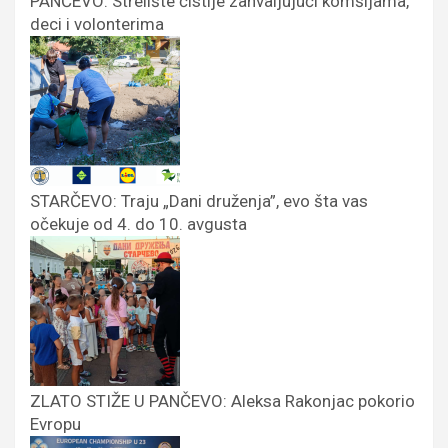
PANČEVO: Strelište čistije zahvaljujući komšijama,
deci i volonterima
STARČEVO: Traju „Dani druženja”, evo šta vas
očekuje od 4. do 10. avgusta
ZLATO STIŽE U PANČEVO: Aleksa Rakonjac pokorio
Evropu