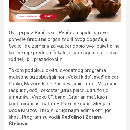
Ovoga puta Pančevke i Pančevci uputili su sve
pohvale Gradu na organizaciji ovog događaja.
Svako je u zamenu za vaučer dobio svoj paketić, na
koji se nije predugo čekalo, a sadržajem su i deca i
roditelji bili prezadovoljni.
Tokom podele, u okviru dvosatnog programa
mališane su zabavljali hor „Vokal kids”, mađioničar
Pucko, Mažoretkinje Pančeva, animatori „Moj super
raspust”, dečji orkestar „Bras pilići”, udruženje
umetnika „Visoko C”, bend „Gitar anima”, kao i
kostimirani animatori – Patrolne šape, vilenjaci,
Deda Mrazovi i brojni drugi najmlađima omiljeni
likovi. Program su vodili
Peđolino i Zorana
Šteković.