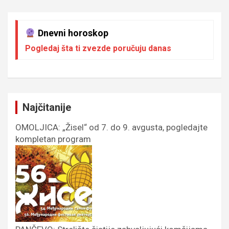
Dnevni horoskop
Pogledaj šta ti zvezde poručuju danas
Najčitanije
OMOLJICA: „Žisel“ od 7. do 9. avgusta, pogledajte
kompletan program