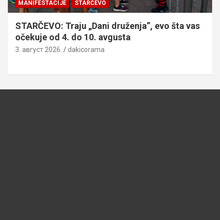
MANIFESTACIJE
STARČEVO
STARČEVO: Traju „Dani druženja”, evo šta vas
očekuje od 4. do 10. avgusta
3. август 2026.
dakicorama