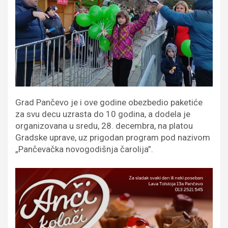
Grad Pančevo je i ove godine obezbedio paketiće
za svu decu uzrasta do 10 godina, a dodela je
organizovana u sredu, 28. decembra, na platou
Gradske uprave, uz prigodan program pod nazivom
„Pančevačka novogodišnja čarolija”.