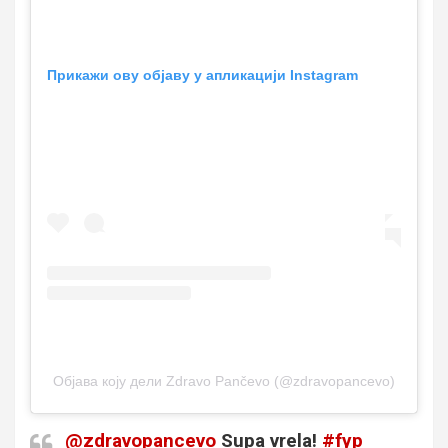
Прикажи ову објаву у апликацији Instagram
Објава коју дели Zdravo Pančevo (@zdravopancevo)
@zdravopancevo
Supa vrela!
#fyp