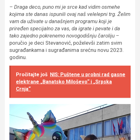
– Draga deco, puno mi je srce kad vidim osmehe
kojima ste danas ispunili ovaj naš velelepni trg. Želim
vam da uživate u današnjem programu koji je
priređen specijalno za vas, da igrate i pevate i da
tako zajedno pokrenemo novogodišnju čaroliju
–
poručio je deci Stevanović, poželevši zatim svim
sugrađankama i sugrađanima srećnu novu 2023.
godinu.
Pročitajte još
NIS: Puštene u probni rad gasne
elektrane „Banatsko Miloševo“ i „Srpska
Crnja“