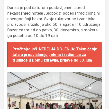
Danas je pod šatorom postavljenim ispred
nekadašnjeg hotela „Sloboda” počeo i tradicionalni
novogodišnji bazar. Svoje rukotvorine i zanatske
proizvode izložilo je oko 60 izlagača i 10 udruženja.
Bazar će trajati do petka, 30. decembra, a možete
ga posetiti od 10 do 19 sati.
Pročitajte još
NEDELJA DOJENJA: Takmičenje
tata u presvlačenju pelena i radionica za
trudnice u Domu zdravlja, prijave do 30. jula