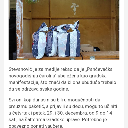
Stevanović je za medije rekao da je „Pančevačka
novogodišnja čarolija” ubeležena kao gradska
manifestacija, što znači da bi ona ubuduće trebalo
da se održava svake godine.
Svi oni koji danas nisu bili u mogućnosti da
preuzmu paketić, a prijavili su decu, mogu to učiniti
u četvrtak i petak, 29. i 30. decembra, od 9 do 14
sati, na šalterima Gradske uprave. Potrebno je
obavezno poneti vaučere.