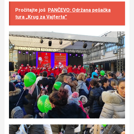
Pročitajte još
PANČEVO: Održana pešačka
tura „Krug za Vajferta”