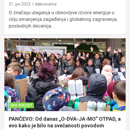
21. јун 2023.
dakicorama
O značaju ulaganja u obnovljive izvore energije u
cilju smanjenja zagađenja i globalnog zagrevanja,
poslednjih decenija…
EKO SVE(S)T
PANČEVO: Od danas „O-DVA-JA-MO” OTPAD, a
evo kako je bilo na svečanosti povodom