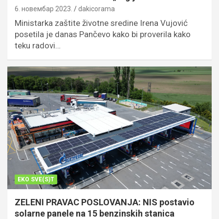
6. новембар 2023.
dakicorama
Ministarka zaštite životne sredine Irena Vujović
posetila je danas Pančevo kako bi proverila kako
teku radovi…
EKO SVE(S)T
ZELENI PRAVAC POSLOVANJA: NIS postavio
solarne panele na 15 benzinskih stanica