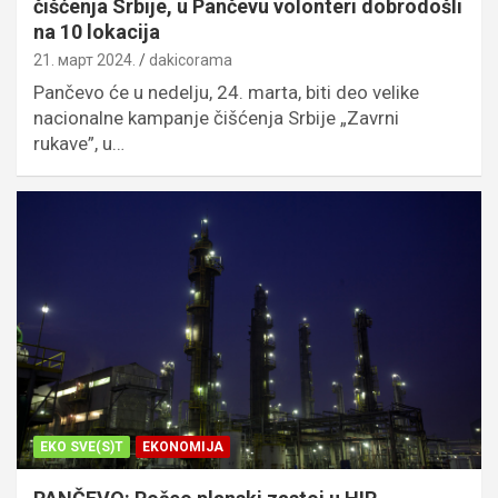
čišćenja Srbije, u Pančevu volonteri dobrodošli
na 10 lokacija
21. март 2024.
dakicorama
Pančevo će u nedelju, 24. marta, biti deo velike
nacionalne kampanje čišćenja Srbije „Zavrni
rukave”, u…
EKO SVE(S)T
EKONOMIJA