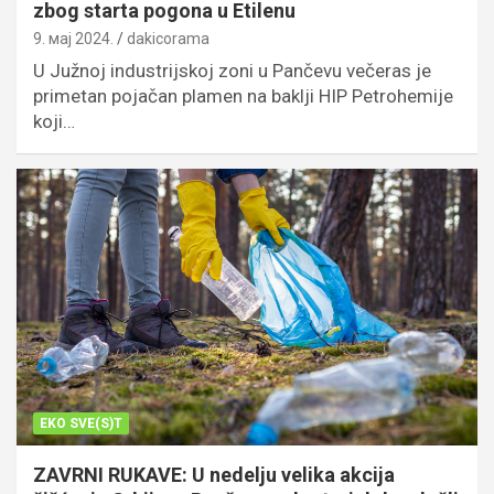
zbog starta pogona u Etilenu
9. мај 2024.
dakicorama
U Južnoj industrijskoj zoni u Pančevu večeras je
primetan pojačan plamen na baklji HIP Petrohemije
koji…
EKO SVE(S)T
ZAVRNI RUKAVE: U nedelju velika akcija