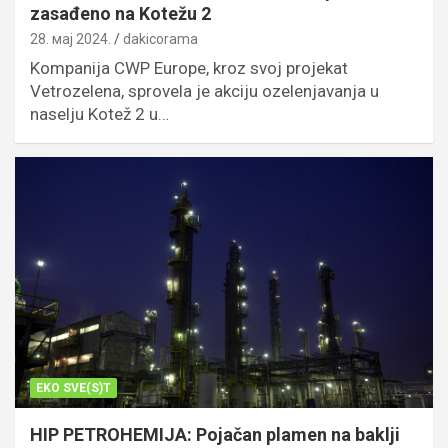
zasađeno na Kotežu 2
28. мај 2024.
dakicorama
Kompanija CWP Europe, kroz svoj projekat
Vetrozelena, sprovela je akciju ozelenjavanja u
naselju Kotež 2 u…
EKO SVE(S)T
HIP PETROHEMIJA: Pojačan plamen na baklji