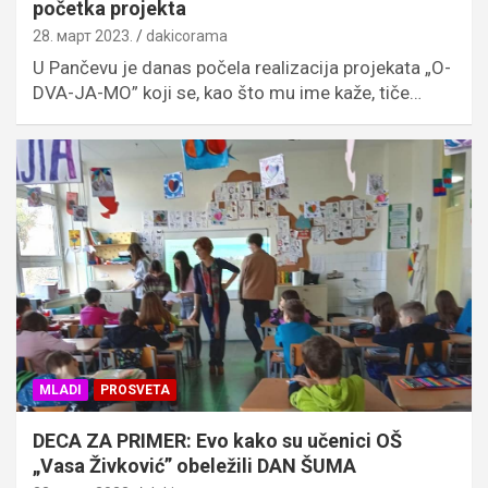
početka projekta
28. март 2023.
dakicorama
U Pančevu je danas počela realizacija projekata „O-
DVA-JA-MO” koji se, kao što mu ime kaže, tiče…
MLADI
PROSVETA
DECA ZA PRIMER: Evo kako su učenici OŠ
„Vasa Živković” obeležili DAN ŠUMA