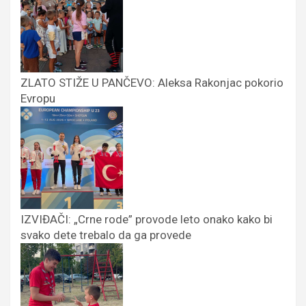
ZLATO STIŽE U PANČEVO: Aleksa Rakonjac pokorio
Evropu
IZVIĐAČI: „Crne rode” provode leto onako kako bi
svako dete trebalo da ga provede