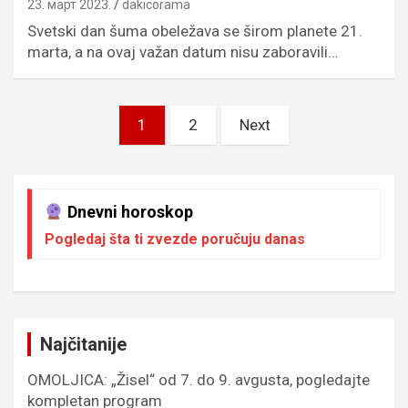
23. март 2023.
dakicorama
Svetski dan šuma obeležava se širom planete 21.
marta, a na ovaj važan datum nisu zaboravili…
Пагинација
1
2
Next
чланака
Dnevni horoskop
Pogledaj šta ti zvezde poručuju danas
Najčitanije
OMOLJICA: „Žisel“ od 7. do 9. avgusta, pogledajte
kompletan program