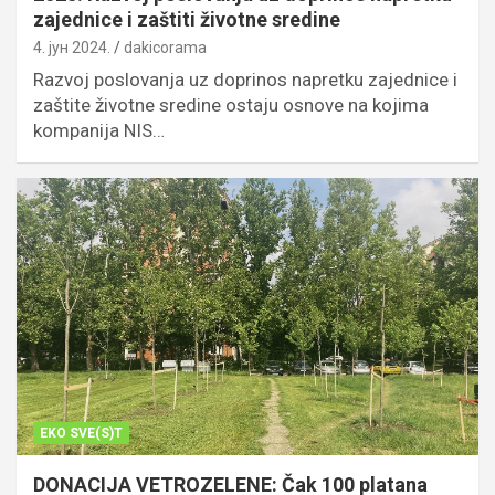
zajednice i zaštiti životne sredine
4. јун 2024.
dakicorama
Razvoj poslovanja uz doprinos napretku zajednice i
zaštite životne sredine ostaju osnove na kojima
kompanija NIS…
EKO SVE(S)T
DONACIJA VETROZELENE: Čak 100 platana