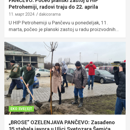
PANČEVO: Počeo planski zastoj u HIP
Petrohemiji, radovi traju do 22. aprila
11. март 2024.
dakicorama
U HIP Petrohemiji u Pančevu u ponedeljak, 11.
marta, počeo je planski zastoj u radu proizvodnih…
EKO SVE(S)T
„BROSE” OZELENJAVA PANČEVO: Zasađeno
35 stabala javora u Ulici Svetozara Šemića