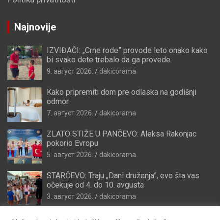
Najnovije
IZVIĐAČI: „Crne rode” provode leto onako kako
bi svako dete trebalo da ga provede
9. август 2026.
dakicorama
Kako pripremiti dom pre odlaska na godišnji
odmor
7. август 2026.
dakicorama
ZLATO STIŽE U PANČEVO: Aleksa Rakonjac
pokorio Evropu
5. август 2026.
dakicorama
STARČEVO: Traju „Dani druženja”, evo šta vas
očekuje od 4. do 10. avgusta
3. август 2026.
dakicorama