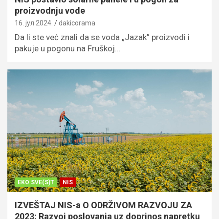
proizvodnju vode
16. јул 2024.
dakicorama
Da li ste već znali da se voda „Jazak” proizvodi i
pakuje u pogonu na Fruškoj…
EKO SVE(S)T
NIS
IZVEŠTAJ NIS-a O ODRŽIVOM RAZVOJU ZA
2023: Razvoj poslovanja uz doprinos napretku