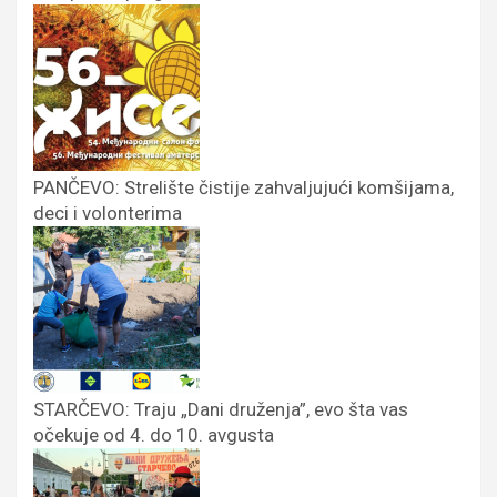
PANČEVO: Strelište čistije zahvaljujući komšijama,
deci i volonterima
STARČEVO: Traju „Dani druženja”, evo šta vas
očekuje od 4. do 10. avgusta