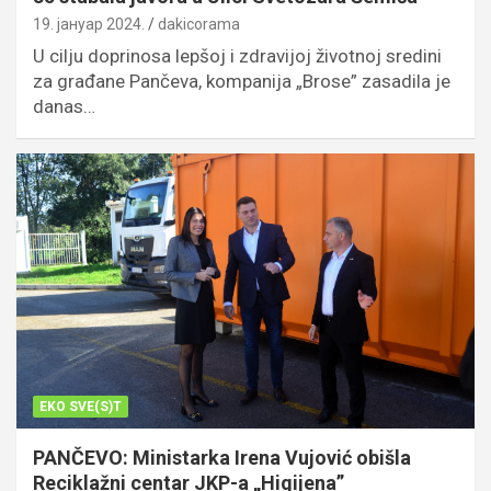
19. јануар 2024.
dakicorama
U cilju doprinosa lepšoj i zdravijoj životnoj sredini
za građane Pančeva, kompanija „Brose” zasadila je
danas…
EKO SVE(S)T
PANČEVO: Ministarka Irena Vujović obišla
Reciklažni centar JKP-a „Higijena”