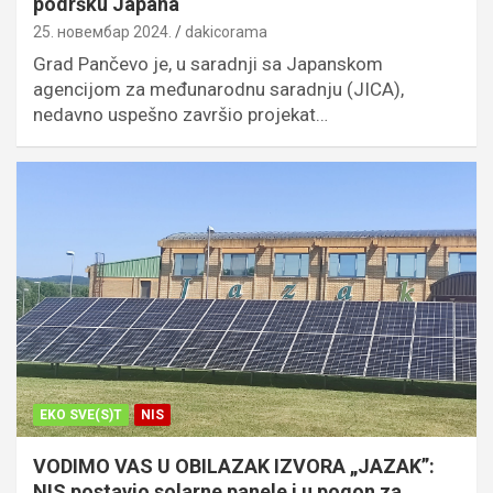
podršku Japana
25. новембар 2024.
dakicorama
Grad Pančevo je, u saradnji sa Japanskom
agencijom za međunarodnu saradnju (JICA),
nedavno uspešno završio projekat…
EKO SVE(S)T
NIS
VODIMO VAS U OBILAZAK IZVORA „JAZAK”:
NIS postavio solarne panele i u pogon za