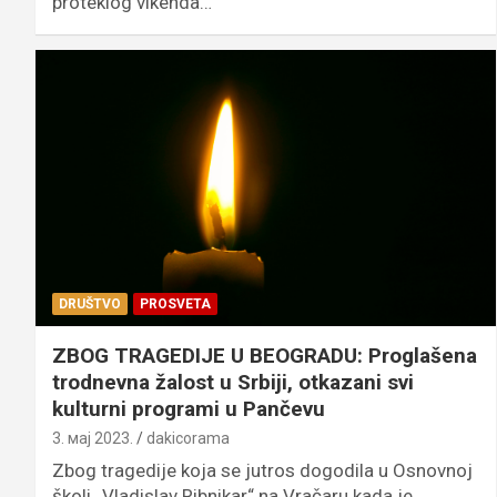
proteklog vikenda…
DRUŠTVO
PROSVETA
ZBOG TRAGEDIJE U BEOGRADU: Proglašena
trodnevna žalost u Srbiji, otkazani svi
kulturni programi u Pančevu
3. мај 2023.
dakicorama
Zbog tragedije koja se jutros dogodila u Osnovnoj
školi „Vladislav Ribnikar“ na Vračaru kada je