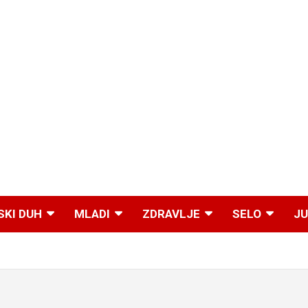
SKI DUH
MLADI
ZDRAVLJE
SELO
JU