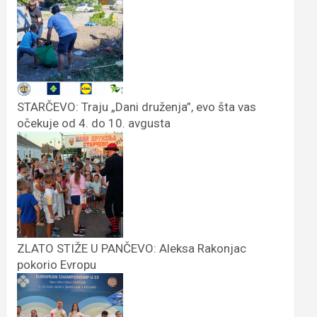
STARČEVO: Traju „Dani druženja”, evo šta vas
očekuje od 4. do 10. avgusta
ZLATO STIŽE U PANČEVO: Aleksa Rakonjac
pokorio Evropu