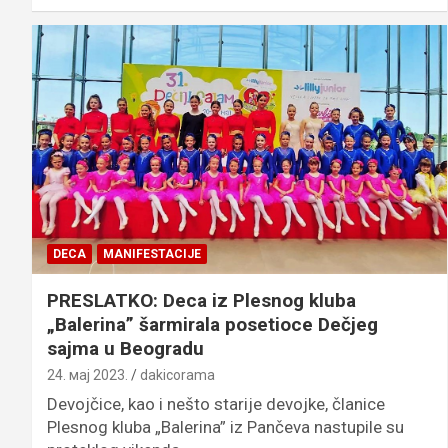
DECA
MANIFESTACIJE
PRESLATKO: Deca iz Plesnog kluba
„Balerina” šarmirala posetioce Dečjeg
sajma u Beogradu
24. мај 2023.
dakicorama
Devojčice, kao i nešto starije devojke, članice
Plesnog kluba „Balerina” iz Pančeva nastupile su