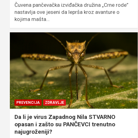
Čuvena pančevačka izviđačka družina „Crne rode”
nastavlja ove jeseni da leprša kroz avanture o
kojima mašta…
PREVENCIJA
ZDRAVLJE
Da li je virus Zapadnog Nila STVARNO
opasan i zašto su PANČEVCI trenutno
najugroženiji?