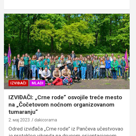
IZVIĐAČI
MLADI
IZVIĐAČI: „Crne rode” osvojile treće mesto
na „Čočetovom noćnom organizovanom
tumaranju”
2. мај 2023.
dakicorama
Odred izviđača „Crne rode” iz Pančeva učestvovao
je proteklog vikenda na drugom orijentacionom