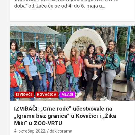
doba” održaće će se od 4. do 6. maja u…
IZVIĐAČI
KOVAČICA
MLADI
IZVIĐAČI: „Crne rode” učestvovale na
„Igrama bez granica” u Kovačici i „Žika
Miki” u ZOO-VRTU
4. октобар 2022.
dakicorama