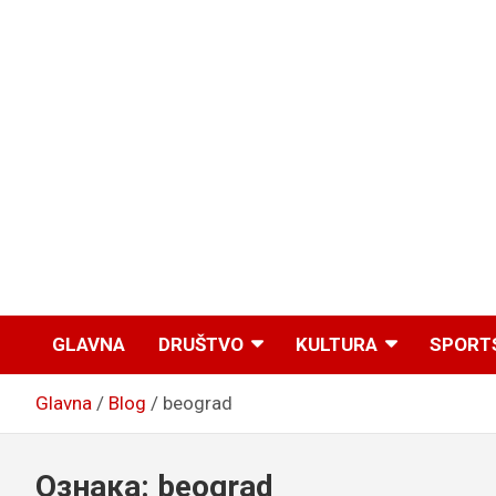
GLAVNA
DRUŠTVO
KULTURA
SPORT
Glavna
Blog
beograd
Ознака:
beograd