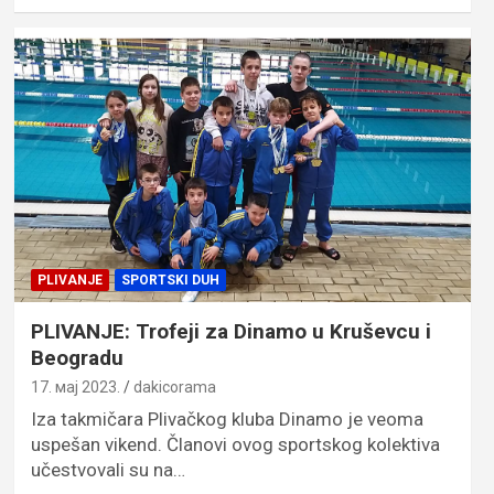
PLIVANJE
SPORTSKI DUH
PLIVANJE: Trofeji za Dinamo u Kruševcu i
Beogradu
17. мај 2023.
dakicorama
Iza takmičara Plivačkog kluba Dinamo je veoma
uspešan vikend. Članovi ovog sportskog kolektiva
učestvovali su na…