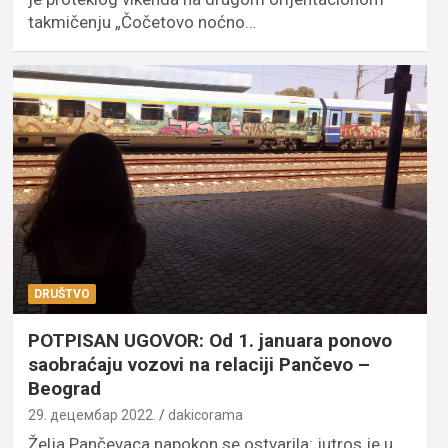
takmičenju „Čočetovo noćno…
DRUŠTVO
POTPISAN UGOVOR: Od 1. januara ponovo
saobraćaju vozovi na relaciji Pančevo –
Beograd
29. децембар 2022.
dakicorama
Želja Pančevaca napokon se ostvarila: jutros je u