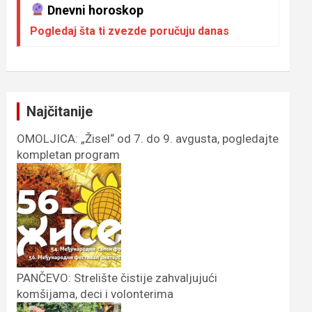
Dnevni horoskop
Pogledaj šta ti zvezde poručuju danas
Najčitanije
OMOLJICA: „Žisel“ od 7. do 9. avgusta, pogledajte
kompletan program
PANČEVO: Strelište čistije zahvaljujući
komšijama, deci i volonterima