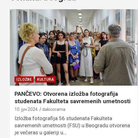
IZLOŽBE
KULTURA
PANČEVO: Otvorena izložba fotografija
studenata Fakulteta savremenih umetnosti
10. јун 2024.
dakicorama
Izložba fotografija 56 studenata Fakulteta
savremenih umetnosti (FSU) u Beogradu otvorena
je večeras u galeriji u…