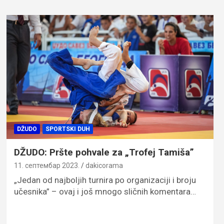
DŽUDO
SPORTSKI DUH
DŽUDO: Pršte pohvale za „Trofej Tamiša”
11. септембар 2023.
dakicorama
„Jedan od najboljih turnira po organizaciji i broju
učesnika” – ovaj i još mnogo sličnih komentara…