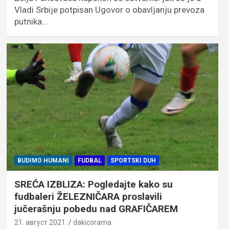
Vladi Srbije potpisan Ugovor o obavljanju prevoza
putnika…
BUDIMO HUMANI
FUDBAL
SPORTSKI DUH
SREĆA IZBLIZA: Pogledajte kako su
fudbaleri ŽELEZNIČARA proslavili
jučerašnju pobedu nad GRAFIČAREM
21. август 2021.
dakicorama