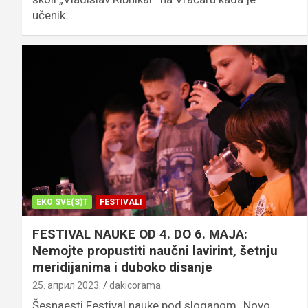
učenik…
EKO SVE(S)T
FESTIVALI
FESTIVAL NAUKE OD 4. DO 6. MAJA:
Nemojte propustiti naučni lavirint, šetnju
meridijanima i duboko disanje
25. април 2023.
dakicorama
Šesnaesti Festival nauke pod sloganom „Novo