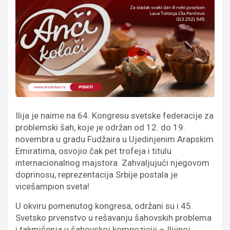
Ilija je naime na 64. Kongresu svetske federacije za
problemski šah, koje je održan od 12. do 19.
novembra u gradu Fudžaira u Ujedinjenim Arapskim
Emiratima, osvojio čak pet trofeja i titulu
internacionalnog majstora. Zahvaljujući njegovom
doprinosu, reprezentacija Srbije postala je
vicešampion sveta!
U okviru pomenutog kongresa, održani su i 45.
Svetsko prvenstvo u rešavanju šahovskih problema
i takmičenja u šahovskoj kompoziciji – Ilijinoj