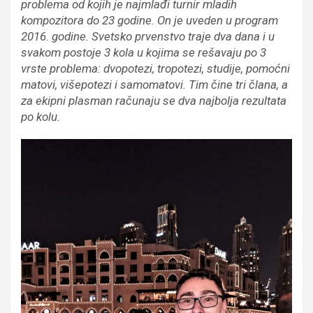
problema od kojih je najmlađi turnir mladih
kompozitora do 23 godine. On je uveden u program
2016. godine. Svetsko prvenstvo traje dva dana i u
svakom postoje 3 kola u kojima se rešavaju po 3
vrste problema: dvopotezi, tropotezi, studije, pomoćni
matovi, višepotezi i samomatovi. Tim čine tri člana, a
za ekipni plasman računaju se dva najbolja rezultata
po kolu.