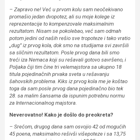
– Zapravo ne! Već u prvom kolu sam neočekivano
promašio jedan dvopotez, ali su moje kolege iz
reprezentacije to kompenzovale maksimalnim
rezultatom. Nisam se pokolebao, već sam odmah
potom jedini od naših rešio sve tropoteze i tako vratio
„dug” iz prvog kola, dok smo na studijama svi završili
sa sličnim rezultatom. Posle prvog dana bili smo
treći iza Nemaca koji su rešavali gotovo savršeno, i
Poljaka čiji tim čine tri velemajstora sa ukupno 18
titula pojedinačnih prvaka sveta u rešavanju
šahovskih problema. Kiks iz prvog kola me je koštao
toga da sam posle prvog dana pojedinačno bio tek
28. sa malim šansama da ispunim potrebnu normu
za Internacionalnog majstora.
Neverovatno! Kako je došlo do preokreta?
– Srećom, drugog dana sam osvojio 42 od mogućih
45 poena, maksimalno rešivši višepoteze i sa 13,75