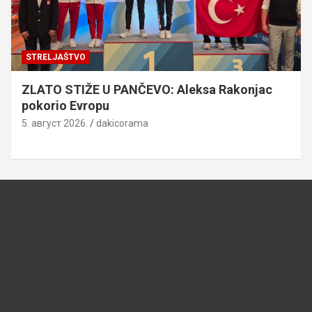
MANIFESTACIJE
STARČEVO
STARČEVO: Traju „Dani druženja”, evo šta vas
očekuje od 4. do 10. avgusta
3. август 2026.
dakicorama