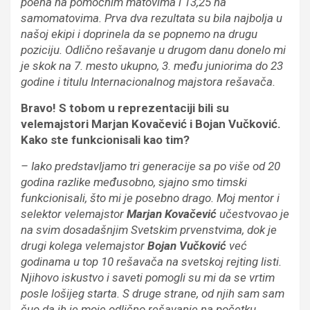
poena na pomoćnim matovima i 13,25 na
samomatovima. Prva dva rezultata su bila najbolja u
našoj ekipi i doprinela da se popnemo na drugu
poziciju. Odlično rešavanje u drugom danu donelo mi
je skok na 7. mesto ukupno, 3. među juniorima do 23
godine i titulu Internacionalnog majstora rešavača.
Bravo! S tobom u reprezentaciji bili su
velemajstori Marjan Kovačević i Bojan Vučković.
Kako ste funkcionisali kao tim?
– Iako predstavljamo tri generacije sa po više od 20
godina razlike međusobno, sjajno smo timski
funkcionisali, što mi je posebno drago. Moj mentor i
selektor velemajstor
Marjan Kovačević
učestvovao je
na svim dosadašnjim Svetskim prvenstvima, dok je
drugi kolega velemajstor
Bojan Vučković
već
godinama u top 10 rešavača na svetskoj rejting listi.
Njihovo iskustvo i saveti pomogli su mi da se vrtim
posle lošijeg starta. S druge strane, od njih sam sam
čuo da ih je moje odlično rešavanje na početku