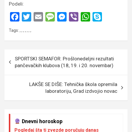
Podeli:
F
T
E
M
M
Vi
W
S
a
wi
m
es
es
b
h
ky
Tags:
,
,
,
,
,
,
,
ce
tt
ail
s
se
er
at
p
b
er
a
n
s
e
o
g
g
A
Кретање
SPORTSKI SEMAFOR: Prošlonedeljni rezultati
o
e
er
p
чланка
pančevačkih klubova (18, 19. i 20. novembar)
k
p
LAKŠE SE DIŠE: Tehnička škola opremila
laboratoriju, Grad izdvojio novac
Dnevni horoskop
Pogledaj šta ti zvezde poručuju danas