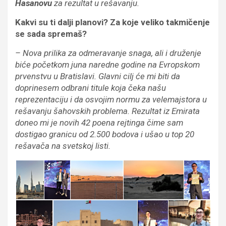
Hasanovu
za rezultat u rešavanju.
Kakvi su ti dalji planovi? Za koje veliko takmičenje
se sada spremaš?
– Nova prilika za odmeravanje snaga, ali i druženje
biće početkom juna naredne godine na Evropskom
prvenstvu u Bratislavi. Glavni cilj će mi biti da
doprinesem odbrani titule koja čeka našu
reprezentaciju i da osvojim normu za velemajstora u
rešavanju šahovskih problema. Rezultat iz Emirata
doneo mi je novih 42 poena rejtinga čime sam
dostigao granicu od 2.500 bodova i ušao u top 20
rešavača na svetskoj listi.