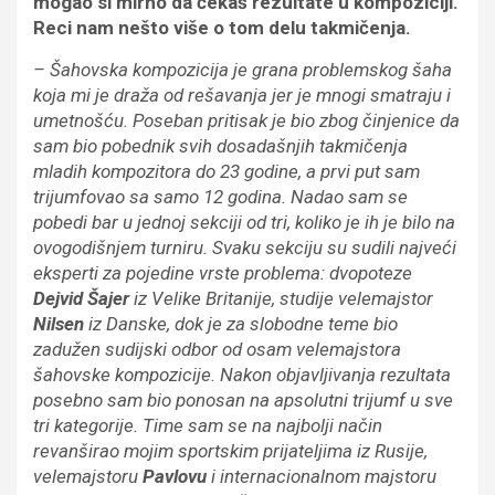
mogao si mirno da čekaš rezultate u kompoziciji.
Reci nam nešto više o tom delu takmičenja.
– Šahovska kompozicija je grana problemskog šaha
koja mi je draža od rešavanja jer je mnogi smatraju i
umetnošću. Poseban pritisak je bio zbog činjenice da
sam bio pobednik svih dosadašnjih takmičenja
mladih kompozitora do 23 godine, a prvi put sam
trijumfovao sa samo 12 godina. Nadao sam se
pobedi bar u jednoj sekciji od tri, koliko je ih je bilo na
ovogodišnjem turniru. Svaku sekciju su sudili najveći
eksperti za pojedine vrste problema: dvopoteze
Dejvid Šajer
iz Velike Britanije, studije velemajstor
Nilsen
iz Danske, dok je za slobodne teme bio
zadužen sudijski odbor od osam velemajstora
šahovske kompozicije. Nakon objavljivanja rezultata
posebno sam bio ponosan na apsolutni trijumf u sve
tri kategorije. Time sam se na najbolji način
revanširao mojim sportskim prijateljima iz Rusije,
velemajstoru
Pavlovu
i internacionalnom majstoru