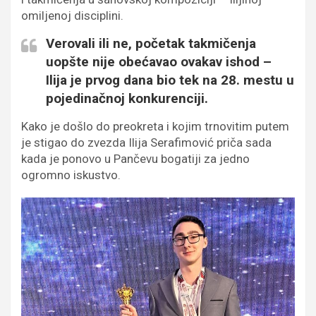
omiljenoj disciplini.
Verovali ili ne, početak takmičenja
uopšte nije obećavao ovakav ishod –
Ilija je prvog dana bio tek na 28. mestu u
pojedinačnoj konkurenciji.
Kako je došlo do preokreta i kojim trnovitim putem
je stigao do zvezda Ilija Serafimović priča sada
kada je ponovo u Pančevu bogatiji za jedno
ogromno iskustvo.