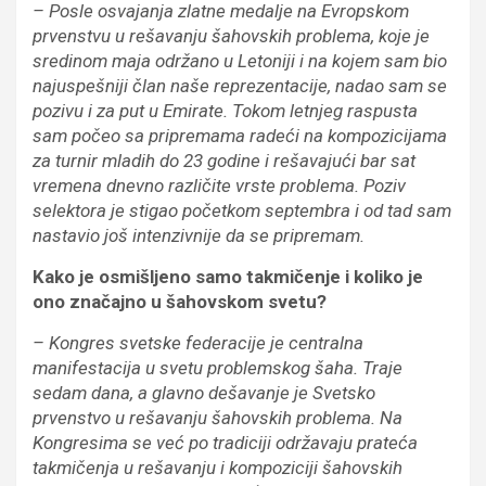
– Posle osvajanja zlatne medalje na Evropskom
prvenstvu u rešavanju šahovskih problema, koje je
sredinom maja održano u Letoniji i na kojem sam bio
najuspešniji član naše reprezentacije, nadao sam se
pozivu i za put u Emirate. Tokom letnjeg raspusta
sam počeo sa pripremama radeći na kompozicijama
za turnir mladih do 23 godine i rešavajući bar sat
vremena dnevno različite vrste problema. Poziv
selektora je stigao početkom septembra i od tad sam
nastavio još intenzivnije da se pripremam.
Kako je osmišljeno samo takmičenje i koliko je
ono značajno u šahovskom svetu?
– Kongres svetske federacije je centralna
manifestacija u svetu problemskog šaha. Traje
sedam dana, a glavno dešavanje je Svetsko
prvenstvo u rešavanju šahovskih problema. Na
Kongresima se već po tradiciji održavaju prateća
takmičenja u rešavanju i kompoziciji šahovskih