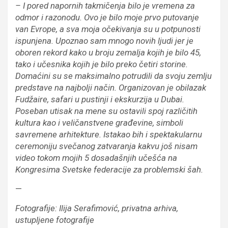
– I pored napornih takmičenja bilo je vremena za
odmor i razonodu. Ovo je bilo moje prvo putovanje
van Evrope, a sva moja očekivanja su u potpunosti
ispunjena. Upoznao sam mnogo novih ljudi jer je
oboren rekord kako u broju zemalja kojih je bilo 45,
tako i učesnika kojih je bilo preko četiri storine.
Domaćini su se maksimalno potrudili da svoju zemlju
predstave na najbolji način. Organizovan je obilazak
Fudžaire, safari u pustinji i ekskurzija u Dubai.
Poseban utisak na mene su ostavili spoj različitih
kultura kao i veličanstvene građevine, simboli
savremene arhitekture. Istakao bih i spektakularnu
ceremoniju svečanog zatvaranja kakvu još nisam
video tokom mojih 5 dosadašnjih učešća na
Kongresima Svetske federacije za problemski šah.
—
Fotografije: Ilija Serafimović, privatna arhiva,
ustupljene fotografije