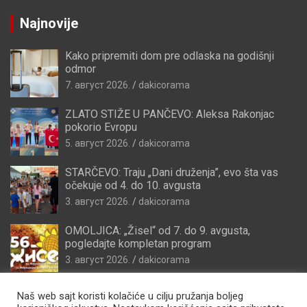
Najnovije
Kako pripremiti dom pre odlaska na godišnji
odmor
7. август 2026.
dakicorama
ZLATO STIŽE U PANČEVO: Aleksa Rakonjac
pokorio Evropu
5. август 2026.
dakicorama
STARČEVO: Traju „Dani druženja”, evo šta vas
očekuje od 4. do 10. avgusta
3. август 2026.
dakicorama
OMOLJICA: „Žisel“ od 7. do 9. avgusta,
pogledajte kompletan program
3. август 2026.
dakicorama
Naš web sajt koristi kolačiće u cilju pružanja boljeg