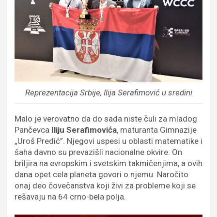
Reprezentacija Srbije, Ilija Serafimović u sredini
Malo je verovatno da do sada niste čuli za mladog
Pančevca
Iliju Serafimovića
, maturanta Gimnazije
„Uroš Predić”. Njegovi uspesi u oblasti matematike i
šaha davno su prevazišli nacionalne okvire. On
briljira na evropskim i svetskim takmičenjima, a ovih
dana opet cela planeta govori o njemu. Naročito
onaj deo čovečanstva koji živi za probleme koji se
rešavaju na 64 crno-bela polja.