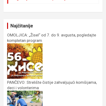
Najčitanije
OMOLJICA: „Žisel“ od 7. do 9. avgusta, pogledajte
kompletan program
PANČEVO: Strelište čistije zahvaljujući komšijama,
deci i volonterima