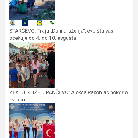
STARČEVO: Traju „Dani druženja”, evo šta vas
očekuje od 4. do 10. avgusta
ZLATO STIŽE U PANČEVO: Aleksa Rakonjac pokorio
Evropu