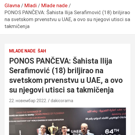
Glavna
Mladi
Mlade nade
PONOS PANČEVA: Šahista Ilija Serafimović (18) briljirao
na svetskom prvenstvu u UAE, a ovo su njegovi utisci sa
takmičenja
MLADE NADE
ŠAH
PONOS PANČEVA: Šahista Ilija
Serafimović (18) briljirao na
svetskom prvenstvu u UAE, a ovo
su njegovi utisci sa takmičenja
22. новембар 2022.
dakicorama