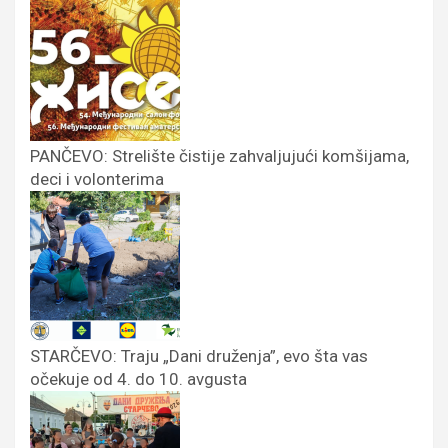
PANČEVO: Strelište čistije zahvaljujući komšijama,
deci i volonterima
STARČEVO: Traju „Dani druženja”, evo šta vas
očekuje od 4. do 10. avgusta