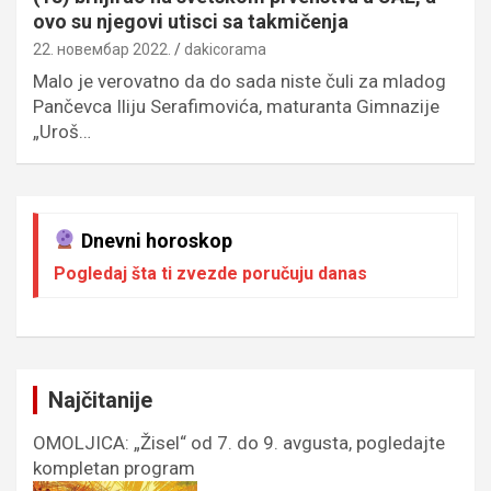
ovo su njegovi utisci sa takmičenja
22. новембар 2022.
dakicorama
Malo je verovatno da do sada niste čuli za mladog
Pančevca Iliju Serafimovića, maturanta Gimnazije
„Uroš…
Dnevni horoskop
Pogledaj šta ti zvezde poručuju danas
Najčitanije
OMOLJICA: „Žisel“ od 7. do 9. avgusta, pogledajte
kompletan program