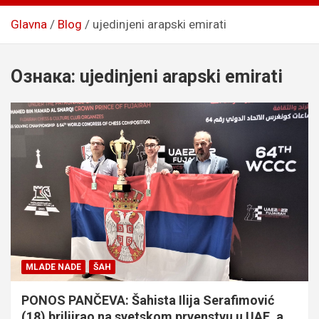
Glavna
Blog
ujedinjeni arapski emirati
Ознака:
ujedinjeni arapski emirati
MLADE NADE
ŠAH
PONOS PANČEVA: Šahista Ilija Serafimović
(18) briljirao na svetskom prvenstvu u UAE, a