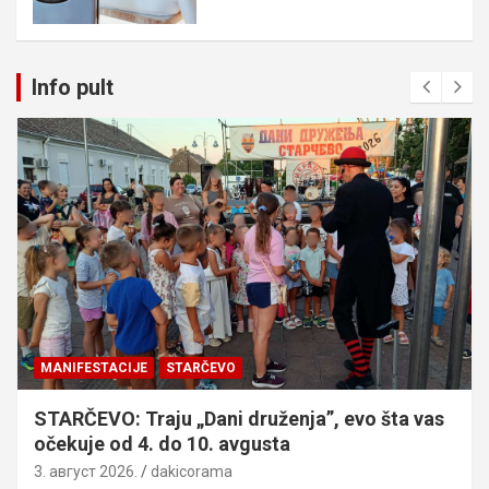
Info pult
MANIFESTACIJE
STARČEVO
STARČEVO: Traju „Dani druženja”, evo šta vas
očekuje od 4. do 10. avgusta
3. август 2026.
dakicorama