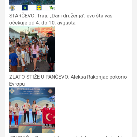
STARČEVO: Traju „Dani druženja”, evo šta vas
očekuje od 4. do 10. avgusta
ZLATO STIŽE U PANČEVO: Aleksa Rakonjac pokorio
Evropu