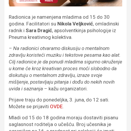
Radionica je namenjena mladima od 15 do 30
godina. Facilitatori su
Nikola Veljković
, omladinski
radnik i
Sara Dragić
, apsolventkinja psihologije iz
Pneuma kreativnog kolektiva.
– Na radionici otvaramo diskusiju o mentalnom
zdravlju koristeći muziku i tekstove pesama kao alat.
Cilj radionice je da ponudi mladima sigurno okruženje
u kome će kroz kreativan proces moći slobodno da
diskutuju o mentalnom zdravlju, izraze svoje
mišljenje, postavljaju pitanja i dođu do nekih novih
uvida i saznanja
– kažu organizatori.
Prijave traju do ponedeljka, 3. juna, do 12 sati.
Možete se prijaviti
OVDE
.
Mladi od 15 do 18 godina moraju dostaviti pisanu
saglasnost roditelja o učešću. Broj učesnika je
ograničen na 16, a prednost pri selekciji će imati