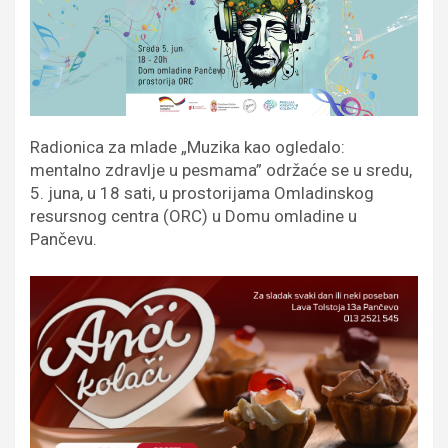
Radionica za mlade „Muzika kao ogledalo:
mentalno zdravlje u pesmama” održaće se u sredu,
5. juna, u 18 sati, u prostorijama Omladinskog
resursnog centra (ORC) u Domu omladine u
Pančevu.