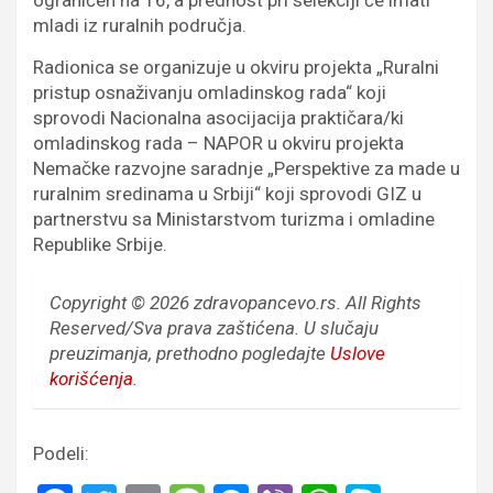
mladi iz ruralnih područja.
Radionica se organizuje u okviru projekta „Ruralni
pristup osnaživanju omladinskog rada“ koji
sprovodi Nacionalna asocijacija praktičara/ki
omladinskog rada – NAPOR u okviru projekta
Nemačke razvojne saradnje „Perspektive za made u
ruralnim sredinama u Srbiji“ koji sprovodi GIZ u
partnerstvu sa Ministarstvom turizma i omladine
Republike Srbije.
Copyright © 2026 zdravopancevo.rs. All Rights
Reserved/Sva prava zaštićena.
U slučaju
preuzimanja, prethodno pogledajte
Uslove
korišćenja
.
Podeli: