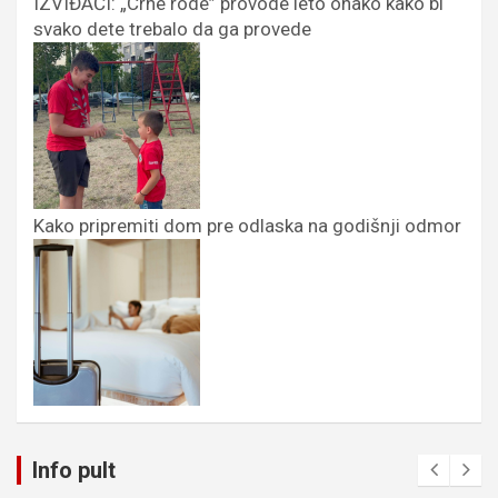
IZVIĐAČI: „Crne rode” provode leto onako kako bi
svako dete trebalo da ga provede
Kako pripremiti dom pre odlaska na godišnji odmor
Info pult