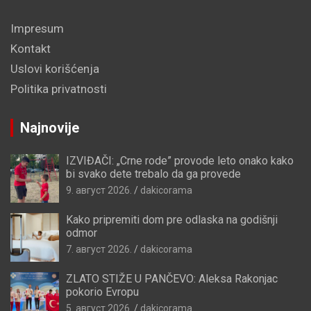
Impresum
Kontakt
Uslovi korišćenja
Politika privatnosti
Najnovije
IZVIĐAČI: „Crne rode” provode leto onako kako
bi svako dete trebalo da ga provede
9. август 2026.
dakicorama
Kako pripremiti dom pre odlaska na godišnji
odmor
7. август 2026.
dakicorama
ZLATO STIŽE U PANČEVO: Aleksa Rakonjac
pokorio Evropu
5. август 2026.
dakicorama