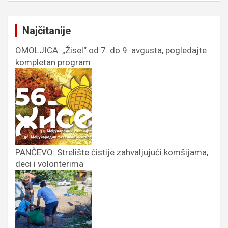
Najčitanije
OMOLJICA: „Žisel“ od 7. do 9. avgusta, pogledajte
kompletan program
PANČEVO: Strelište čistije zahvaljujući komšijama,
deci i volonterima