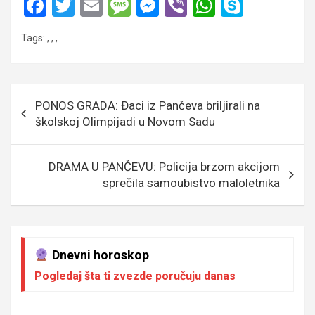
F
T
E
M
M
Vi
W
S
a
wi
m
es
es
b
h
ky
Tags:
,
,
,
ce
tt
ail
s
se
er
at
p
b
er
a
n
s
e
o
g
g
A
Кретање
PONOS GRADA: Đaci iz Pančeva briljirali na
o
e
er
p
чланка
školskoj Olimpijadi u Novom Sadu
k
p
DRAMA U PANČEVU: Policija brzom akcijom
sprečila samoubistvo maloletnika
Dnevni horoskop
Pogledaj šta ti zvezde poručuju danas