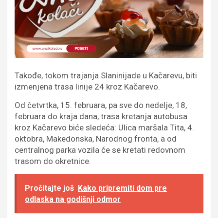
Takođe, tokom trajanja Slaninijade u Kačarevu, biti
izmenjena trasa linije 24 kroz Kačarevo.
Od četvrtka, 15. februara, pa sve do nedelje, 18,
februara do kraja dana, trasa kretanja autobusa
kroz Kačarevo biće sledeća: Ulica maršala Tita, 4.
oktobra, Makedonska, Narodnog fronta, a od
centralnog parka vozila će se kretati redovnom
trasom do okretnice.
Pročitajte još
Kako pripremiti dom pre
odlaska na godišnji odmor