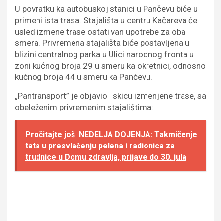
U povratku ka autobuskoj stanici u Pančevu biće u
primeni ista trasa. Stajališta u centru Kačareva će
usled izmene trase ostati van upotrebe za oba
smera. Privremena stajališta biće postavljena u
blizini centralnog parka u Ulici narodnog fronta u
zoni kućnog broja 29 u smeru ka okretnici, odnosno
kućnog broja 44 u smeru ka Pančevu.
„Pantransport” je objavio i skicu izmenjene trase, sa
obeleženim privremenim stajalištima:
Pročitajte još
NEDELJA DOJENJA: Takmičenje
tata u presvlačenju pelena i radionica za
trudnice u Domu zdravlja, prijave do 30. jula