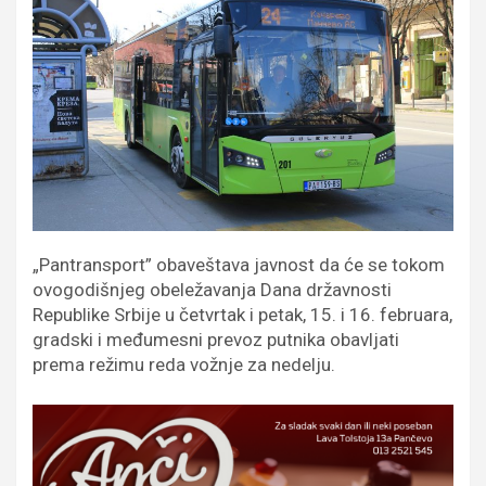
„Pantransport” obaveštava javnost da će se tokom
ovogodišnjeg obeležavanja Dana državnosti
Republike Srbije u četvrtak i petak, 15. i 16. februara,
gradski i međumesni prevoz putnika obavljati
prema režimu reda vožnje za nedelju.