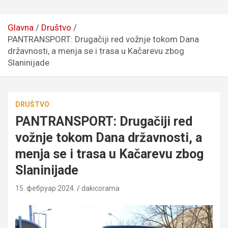
Glavna
Društvo
PANTRANSPORT: Drugačiji red vožnje tokom Dana
državnosti, a menja se i trasa u Kačarevu zbog
Slaninijade
DRUŠTVO
PANTRANSPORT: Drugačiji red
vožnje tokom Dana državnosti, a
menja se i trasa u Kačarevu zbog
Slaninijade
15. фебруар 2024.
dakicorama