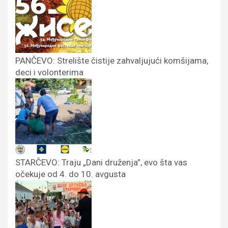
PANČEVO: Strelište čistije zahvaljujući komšijama,
deci i volonterima
STARČEVO: Traju „Dani druženja”, evo šta vas
očekuje od 4. do 10. avgusta