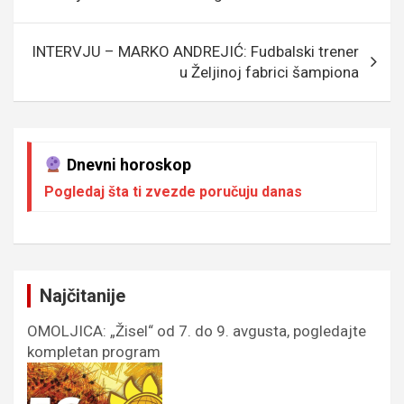
INTERVJU – MARKO ANDREJIĆ: Fudbalski trener
u Željinoj fabrici šampiona
Dnevni horoskop
Pogledaj šta ti zvezde poručuju danas
Najčitanije
OMOLJICA: „Žisel“ od 7. do 9. avgusta, pogledajte
kompletan program