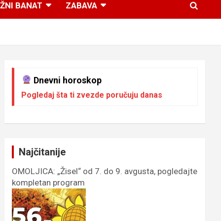
ŽNI BANAT
ZABAVA
Dnevni horoskop
Pogledaj šta ti zvezde poručuju danas
Najčitanije
OMOLJICA: „Žisel“ od 7. do 9. avgusta, pogledajte
kompletan program