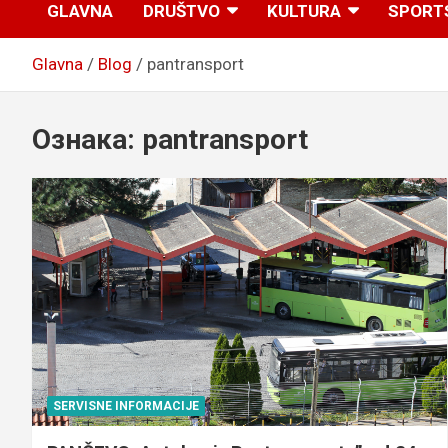
GLAVNA
DRUŠTVO
KULTURA
SPORT
Glavna
Blog
pantransport
Ознака:
pantransport
SERVISNE INFORMACIJE