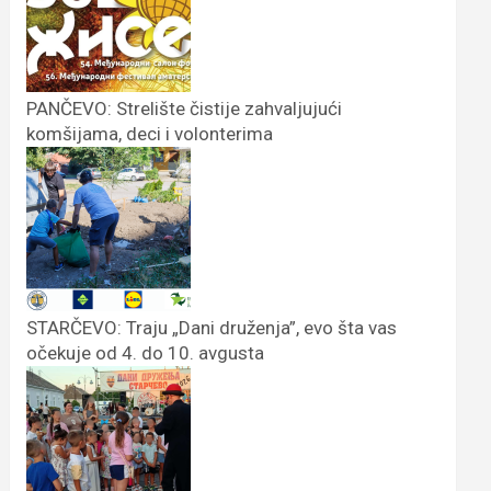
PANČEVO: Strelište čistije zahvaljujući
komšijama, deci i volonterima
STARČEVO: Traju „Dani druženja”, evo šta vas
očekuje od 4. do 10. avgusta