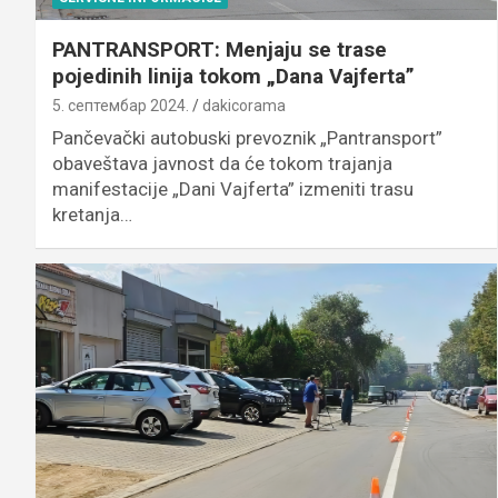
PANTRANSPORT: Menjaju se trase
pojedinih linija tokom „Dana Vajferta”
5. септембар 2024.
dakicorama
Pančevački autobuski prevoznik „Pantransport”
obaveštava javnost da će tokom trajanja
manifestacije „Dani Vajferta” izmeniti trasu
kretanja…