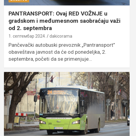
PANTRANSPORT: Ovaj RED VOŽNJE u
gradskom i međumesnom saobraćaju važi
od 2. septembra
1. септембар 2024.
dakicorama
Pančevački autobuski prevoznik „Pantransport”
obaveštava javnost da će od ponedeljka, 2.
septembra, početi da se primenjuje…