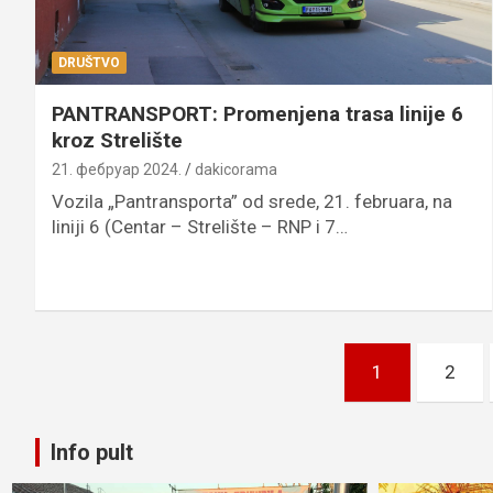
DRUŠTVO
PANTRANSPORT: Promenjena trasa linije 6
kroz Strelište
21. фебруар 2024.
dakicorama
Vozila „Pantransporta” od srede, 21. februara, na
liniji 6 (Centar – Strelište – RNP i 7…
Пагинација
1
2
чланака
Info pult