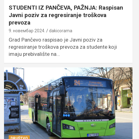
STUDENTI IZ PANČEVA, PAŽNJA: Raspisan
Javni poziv za regresiranje troškova
prevoza
9. новембар 2024.
dakicorama
Grad Pančevo raspisao je Javni poziv za
regresiranje troškova prevoza za studente koji
imaju prebivalište na…
DRUŠTVO