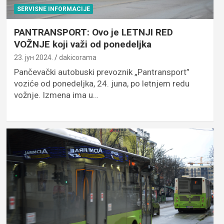
SERVISNE INFORMACIJE
PANTRANSPORT: Ovo je LETNJI RED
VOŽNJE koji važi od ponedeljka
23. јун 2024.
dakicorama
Pančevački autobuski prevoznik „Pantransport”
voziće od ponedeljka, 24. juna, po letnjem redu
vožnje. Izmena ima u…