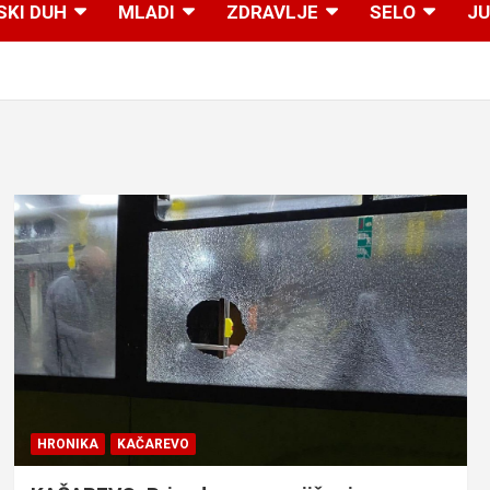
SKI DUH
MLADI
ZDRAVLJE
SELO
JU
HRONIKA
KAČAREVO