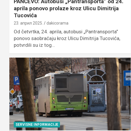
PANČEVO: Autobusi „Pantransporta” od 24.
aprila ponovo prolaze kroz Ulicu Dimitrija
Tucovića
23. април 2025.
dakicorama
Od četvrtka, 24. aprila, autobusi „Pantransporta”
ponovo saobraćaju kroz Ulicu Dimitrija Tucovića,
potvrdili su iz tog…
SERVISNE INFORMACIJE