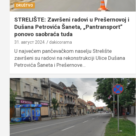
DRUŠTVO
STRELIŠTE: Završeni radovi u Prešernovoj i
Dušana Petrovića Šaneta, „Pantransport”
ponovo saobraća tuda
31. август 2024.
dakicorama
U najvećem pančevačkom naselju Strelište
završeni su radovi na rekonstrukciji Ulice Dušana
Petrovića Šaneta i Prešernove…