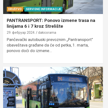
DRUŠTVO
SERVISNE INFORMACIJE
PANTRANSPORT: Ponovo izmene trasa na
linijama 6 i 7 kroz Strelište
29. фебруар 2024.
dakicorama
Pančevački autobuski prevoznim „Pantransport”
obaveštava građane da će od petka, 1. marta,
ponovo doći do izmene…