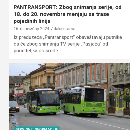
PANTRANSPORT: Zbog snimanja serije, od
18. do 20. novembra menjaju se trase
pojedinih linija
16. новембар 2024.
dakicorama
Iz preduzeća „Pantransport” obaveštavaju putnike
da će zbog snimanja TV serije „Pasjača” od
ponedeljka do srede…
SERVISNE INFORMACIJE