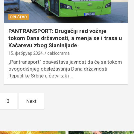
DRUŠTVO
PANTRANSPORT: Drugačiji red vožnje
tokom Dana državnosti, a menja se i trasa u
Kačarevu zbog Slaninijade
15. фебруар 2024.
dakicorama
„Pantransport” obaveštava javnost da će se tokom
ovogodišnjeg obeležavanja Dana državnosti
Republike Srbije u četvrtak i…
3
Next