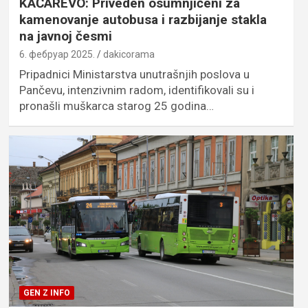
KAČAREVO: Priveden osumnjičeni za
kamenovanje autobusa i razbijanje stakla
na javnoj česmi
6. фебруар 2025.
dakicorama
Pripadnici Ministarstva unutrašnjih poslova u
Pančevu, intenzivnim radom, identifikovali su i
pronašli muškarca starog 25 godina…
GEN Z INFO