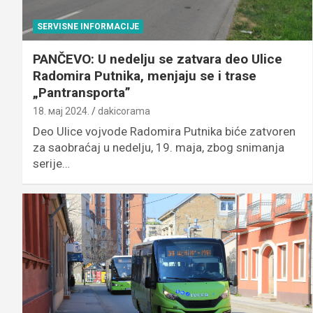
SERVISNE INFORMACIJE
PANČEVO: U nedelju se zatvara deo Ulice
Radomira Putnika, menjaju se i trase
„Pantransporta”
18. мај 2024.
dakicorama
Deo Ulice vojvode Radomira Putnika biće zatvoren
za saobraćaj u nedelju, 19. maja, zbog snimanja
serije…