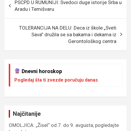
PSCPD U RUMUNIJI: Svedoci duge istorije Srba u
o
e
er
p
чланка
Aradu i Temišvaru
k
p
TOLERANCIJA NA DELU: Deca iz škole „Sveti
Sava” družila se sa bakama i dekama iz
Gerontološkog centra
Dnevni horoskop
Pogledaj šta ti zvezde poručuju danas
Najčitanije
OMOLJICA: „Žisel“ od 7. do 9. avgusta, pogledajte