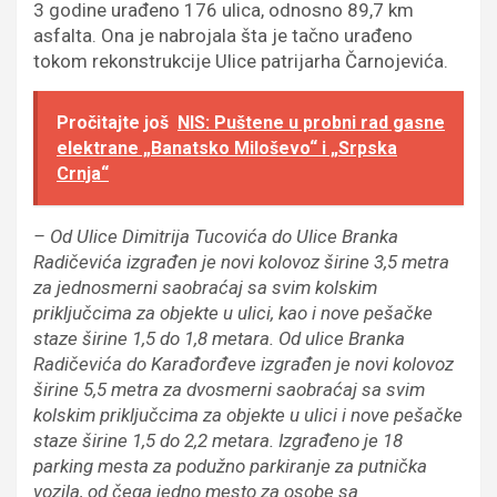
3 godine urađeno 176 ulica, odnosno 89,7 km
asfalta. Ona je nabrojala šta je tačno urađeno
tokom rekonstrukcije Ulice patrijarha Čarnojevića.
Pročitajte još
NIS: Puštene u probni rad gasne
elektrane „Banatsko Miloševo“ i „Srpska
Crnja“
– Od Ulice Dimitrija Tucovića do Ulice Branka
Radičevića izgrađen je novi kolovoz širine 3,5 metra
za jednosmerni saobraćaj sa svim kolskim
priključcima za objekte u ulici, kao i nove pešačke
staze širine 1,5 do 1,8 metara. Od ulice Branka
Radičevića do Karađorđeve izgrađen je novi kolovoz
širine 5,5 metra za dvosmerni saobraćaj sa svim
kolskim priključcima za objekte u ulici i nove pešačke
staze širine 1,5 do 2,2 metara. Izgrađeno je 18
parking mesta za podužno parkiranje za putnička
vozila, od čega jedno mesto za osobe sa