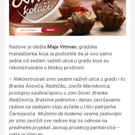
Radove je obišla
Maja Vitman
, gradska
menadžerka, koja je podsetila da je ovo samo
jedna od sedam važnih ulica u gradu koje su
rekonstruisane u bliskoj prošlosti.
– Rekonstruisali smo sedam važnih ulica u gradu i to:
Branka Anovića, Radničku, Josifa Marinkovica,
pristupnu saobraćajnicu u zoni Sever, Branka
Radičevića, Bratstva-jedinstva i danas završavamo
radove na zadnjem sloju asfalta u Ulici patrijarha
Čarnojevića. Možemo da budemo veoma zadovoljni
jer smo završili sve radove koji se odnose na
predmetni projekat Javnog privatnog partnerstva
–
rekla je Vitman.