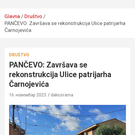
Glavna
Društvo
PANČEVO: Završava se rekonstrukcija Ulice patrijarha
Čarnojevića
DRUŠTVO
PANČEVO: Završava se
rekonstrukcija Ulice patrijarha
Čarnojevića
16. новембар 2023.
dakicorama