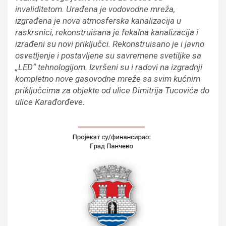
invaliditetom. Urađena je vodovodne mreža,
izgrađena je nova atmosferska kanalizacija u
raskrsnici, rekonstruisana je fekalna kanalizacija i
izrađeni su novi priključci. Rekonstruisano je i javno
osvetljenje i postavljene su savremene svetiljke sa
„LED“ tehnologijom. Izvršeni su i radovi na izgradnji
kompletno nove gasovodne mreže sa svim kućnim
priključcima za objekte od ulice Dimitrija Tucovića do
ulice Karađorđeve.