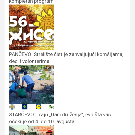
kompletan program
PANČEVO: Strelište čistije zahvaljujući komšijama,
deci i volonterima
STARČEVO: Traju „Dani druženja”, evo šta vas
očekuje od 4. do 10. avgusta