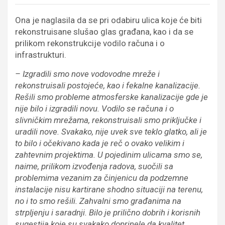
Ona je naglasila da se pri odabiru ulica koje će biti
rekonstruisane slušao glas građana, kao i da se
prilikom rekonstrukcije vodilo računa i o
infrastrukturi.
– Izgradili smo nove vodovodne mreže i
rekonstruisali postojeće, kao i fekalne kanalizacije.
Rešili smo probleme atmosferske kanalizacije gde je
nije bilo i izgradili novu. Vodilo se računa i o
slivničkim mrežama, rekonstruisali smo priključke i
uradili nove. Svakako, nije uvek sve teklo glatko, ali je
to bilo i očekivano kada je reč o ovako velikim i
zahtevnim projektima. U pojedinim ulicama smo se,
naime, prilikom izvođenja radova, suočili sa
problemima vezanim za činjenicu da podzemne
instalacije nisu kartirane shodno situaciji na terenu,
no i to smo rešili. Zahvalni smo građanima na
strpljenju i saradnji. Bilo je prilično dobrih i korisnih
sugestija koje su svakako doprinele da kvalitet