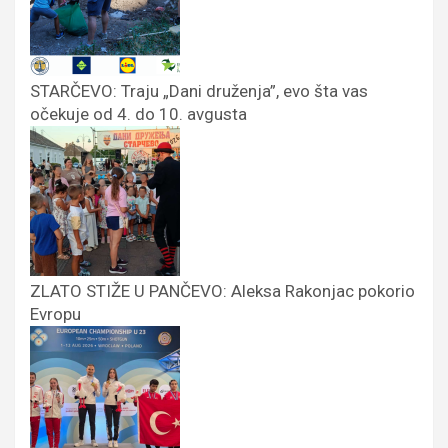
STARČEVO: Traju „Dani druženja”, evo šta vas
očekuje od 4. do 10. avgusta
ZLATO STIŽE U PANČEVO: Aleksa Rakonjac pokorio
Evropu