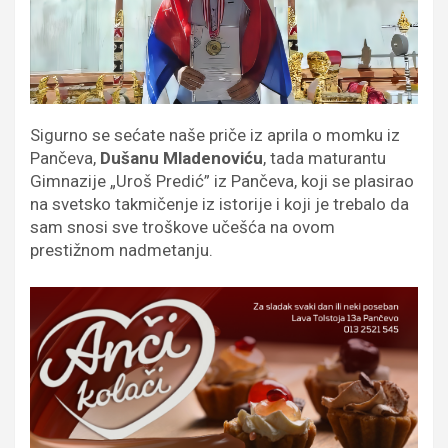
Sigurno se sećate naše priče iz aprila o momku iz
Pančeva,
Dušanu Mladenoviću
, tada maturantu
Gimnazije „Uroš Predić” iz Pančeva, koji se plasirao
na svetsko takmičenje iz istorije i koji je trebalo da
sam snosi sve troškove učešća na ovom
prestižnom nadmetanju.