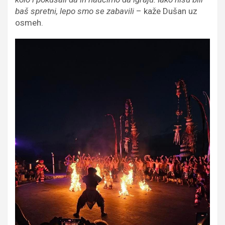
baš spretni, lepo smo se zabavili
– kaže Dušan uz
osmeh.