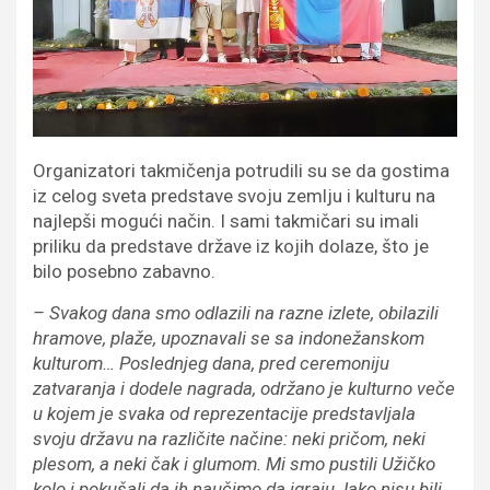
Organizatori takmičenja potrudili su se da gostima
iz celog sveta predstave svoju zemlju i kulturu na
najlepši mogući način. I sami takmičari su imali
priliku da predstave države iz kojih dolaze, što je
bilo posebno zabavno.
– Svakog dana smo odlazili na razne izlete, obilazili
hramove, plaže, upoznavali se sa indonežanskom
kulturom… Poslednjeg dana, pred ceremoniju
zatvaranja i dodele nagrada, održano je kulturno veče
u kojem je svaka od reprezentacije predstavljala
svoju državu na različite načine: neki pričom, neki
plesom, a neki čak i glumom. Mi smo pustili Užičko
kolo i pokušali da ih naučimo da igraju. Iako nisu bili