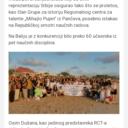
reprezentaciju Srbije osigurao tako što se proletos,
kao član Grupe za istoriju Regionalnog centra za
talente „Mihajlo Pupin” iz Pančeva, posebno istakao
na Republičkoj smotri naučnih radova.
Na Baliju je z konkurenciji bilo preko 60 učesnika iz
pet naučnih disciplina.
Osim Dušana, kao jedinog predstavnika RCT-a