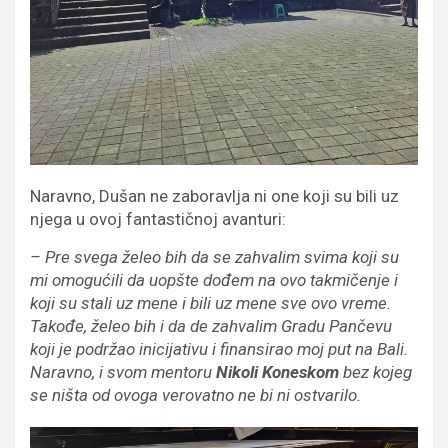
Naravno, Dušan ne zaboravlja ni one koji su bili uz
njega u ovoj fantastičnoj avanturi:
– Pre svega želeo bih da se zahvalim svima koji su
mi omogućili da uopšte dođem na ovo takmičenje i
koji su stali uz mene i bili uz mene sve ovo vreme.
Takođe, želeo bih i da de zahvalim Gradu Pančevu
koji je podržao inicijativu i finansirao moj put na Bali.
Naravno, i svom mentoru
Nikoli Koneskom
bez kojeg
se ništa od ovoga verovatno ne bi ni ostvarilo.