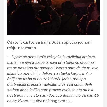
Čitavo iskustvo sa Balija Dušan opisuje jednom
rečju: nestvarno.
–. Upoznao sam svoje vršnjake iz različitih krajeva
sveta i sa njima sklopio nova prijateljstva, što je za
mene posebno dragoceno. Uveren sam da će mi ovo
iskustvo pomoći i u daljem nastavku karijere. A o
Baliju ne treba puno trošiti reči: jedna prelepa
destinacija prepuna različitih stvari za obići. Ovih
sedam dana koliko sam proveo ovde zaista su bili
nestvarni i sve što sam doživeo definitivno ću pamtiti
celog života
– ističe naš sagovornik.