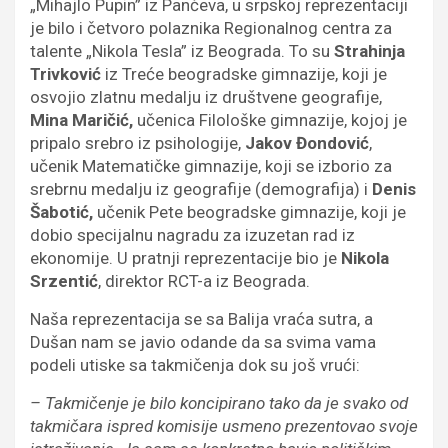
„Mihajlo Pupin” iz Pančeva, u srpskoj reprezentaciji
je bilo i četvoro polaznika Regionalnog centra za
talente „Nikola Tesla” iz Beograda. To su
Strahinja
Trivković
iz Treće beogradske gimnazije, koji je
osvojio zlatnu medalju iz društvene geografije,
Mina Maričić,
učenica Filološke gimnazije, kojoj je
pripalo srebro iz psihologije,
Jakov Đondović
,
učenik Matematičke gimnazije, koji se izborio za
srebrnu medalju iz geografije (demografija) i
Denis
Šabotić,
učenik Pete beogradske gimnazije, koji je
dobio specijalnu nagradu za izuzetan rad iz
ekonomije. U pratnji reprezentacije bio je
Nikola
Srzentić
, direktor RCT-a iz Beograda.
Naša reprezentacija se sa Balija vraća sutra, a
Dušan nam se javio odande da sa svima vama
podeli utiske sa takmičenja dok su još vrući:
– Takmičenje je bilo koncipirano tako da je svako od
takmičara ispred komisije usmeno prezentovao svoje