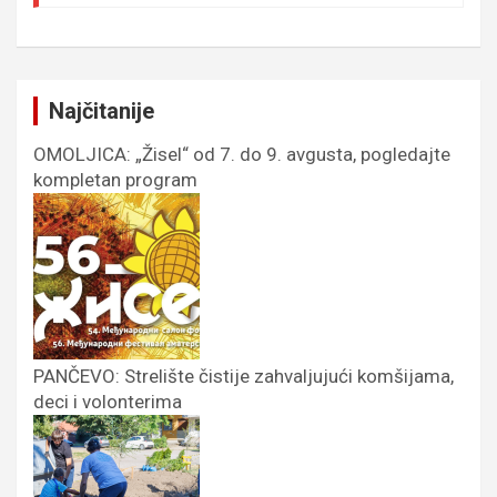
Najčitanije
OMOLJICA: „Žisel“ od 7. do 9. avgusta, pogledajte
kompletan program
PANČEVO: Strelište čistije zahvaljujući komšijama,
deci i volonterima