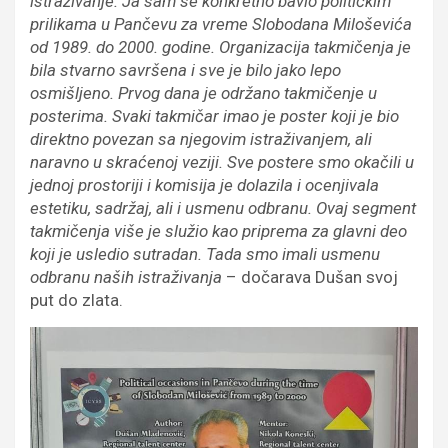
istraživanje. Ja sam se konkretno bavio političkim
prilikama u Pančevu za vreme Slobodana Miloševića
od 1989. do 2000. godine. Organizacija takmičenja je
bila stvarno savršena i sve je bilo jako lepo
osmišljeno. Prvog dana je održano takmičenje u
posterima. Svaki takmičar imao je poster koji je bio
direktno povezan sa njegovim istraživanjem, ali
naravno u skraćenoj veziji. Sve postere smo okačili u
jednoj prostoriji i komisija je dolazila i ocenjivala
estetiku, sadržaj, ali i usmenu odbranu. Ovaj segment
takmičenja više je služio kao priprema za glavni deo
koji je usledio sutradan. Tada smo imali usmenu
odbranu naših istraživanja
– dočarava Dušan svoj
put do zlata.