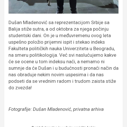
Dušan Mladenović sa reprezentacijom Srbije sa
Balija stiže sutra, a od oktobra za njega počinju
studentski dani. On je u međuvremenu ovog leta
uspešno položio prijemni ispit i stekao indeks
Fakulteta političkih nauka Univerziteta u Beogradu,
na smeru politikologija. Već svi naslućujemo kakve
će se ocene u tom indeksu naći, a nemamo ni
sumnje da će Dušan i u budućnosti pronaći način da
nas obraduje nekim novim uspesima i da nas
podseti da se vrednim radom i trudom zaista stiže
do zvezda!
Fotografije: Dušan Mladenović, privatna arhiva