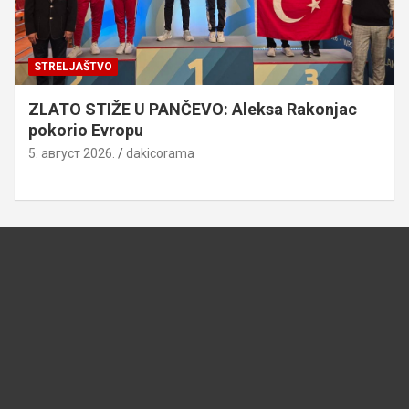
STRELJAŠTVO
ZLATO STIŽE U PANČEVO: Aleksa Rakonjac
pokorio Evropu
5. август 2026.
dakicorama