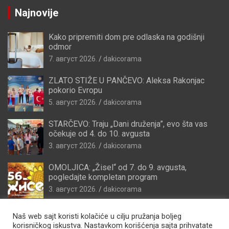
Najnovije
Kako pripremiti dom pre odlaska na godišnji
odmor
7. август 2026.
dakicorama
ZLATO STIŽE U PANČEVO: Aleksa Rakonjac
pokorio Evropu
5. август 2026.
dakicorama
STARČEVO: Traju „Dani druženja”, evo šta vas
očekuje od 4. do 10. avgusta
3. август 2026.
dakicorama
OMOLJICA: „Žisel“ od 7. do 9. avgusta,
pogledajte kompletan program
3. август 2026.
dakicorama
Naš web sajt koristi kolačiće u cilju pružanja boljeg
korisničkog iskustva. Nastavkom korišćenja sajta prihvatate