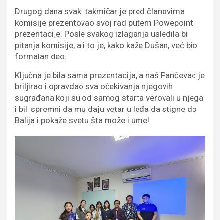
Drugog dana svaki takmičar je pred članovima
komisije prezentovao svoj rad putem Powepoint
prezentacije. Posle svakog izlaganja usledila bi
pitanja komisije, ali to je, kako kaže Dušan, već bio
formalan deo.
Ključna je bila sama prezentacija, a naš Pančevac je
briljirao i opravdao sva očekivanja njegovih
sugrađana koji su od samog starta verovali u njega
i bili spremni da mu daju vetar u leđa da stigne do
Balija i pokaže svetu šta može i ume!