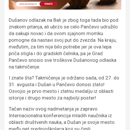
Dušanov odlazak na Bali je zbog toga tada bio pod
znakom pitanja, ali ubrzo se celo Pančevo udružilo
da sakupi novac i da ovom sjajnom momku
pomogne da nastavi svoj put do zvezda. Na kraju,
međutim, za tim nije bilo potrebe jer je ova lepa
priča stigla i do gradskih čelnika, pa je Grad
Pančevo snosio sve troškove Dušanovog odlaska
na takmičenje.
I znate šta? Takmičenje je održano sada, od 27. do
31. avgusta i Dušan u Pančevo donosi zlato!
Osvojio je prvo mesto i zlatnu medalju iz oblasti
istorije i drugo mesto za najbolji poster!
Tačan naziv ovog nadmetanja je zapravo
Internacionalna konferencija mladih naučnika iz
oblasti društvenih nauka, a Dušan je svoje mesto
među pet srednjoškolaca koji su činili