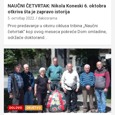
NAUČNI ČETVRTAK: Nikola Koneski 6. oktobra
otkriva šta je zapravo istorija
5. октобар 2022.
dakicorama
Prvo predavanje u okviru ciklusa tribina „Naučni
četvrtak” koji ovog meseca pokreće Dom omladine,
održaće doktorand…
DOLOVO
DRUŠTVO