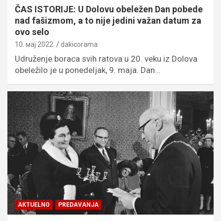
ČAS ISTORIJE: U Dolovu obeležen Dan pobede
nad fašizmom, a to nije jedini važan datum za
ovo selo
10. мај 2022.
dakicorama
Udruženje boraca svih ratova u 20. veku iz Dolova
obeležilo je u ponedeljak, 9. maja. Dan…
AKTUELNO
PREDAVANJA