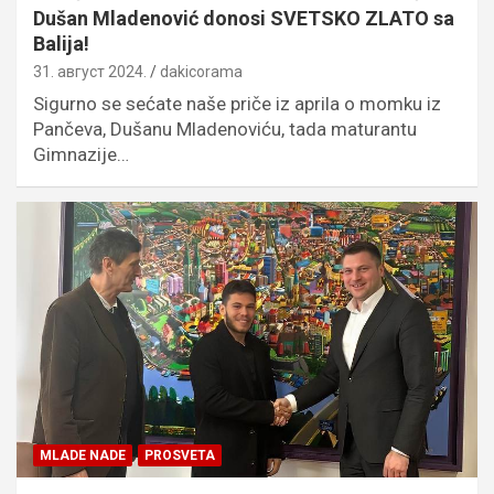
Dušan Mladenović donosi SVETSKO ZLATO sa
Balija!
31. август 2024.
dakicorama
Sigurno se sećate naše priče iz aprila o momku iz
Pančeva, Dušanu Mladenoviću, tada maturantu
Gimnazije…
MLADE NADE
PROSVETA