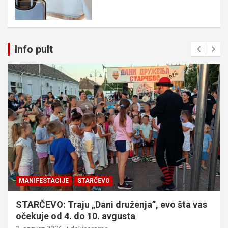
Info pult
MANIFESTACIJE
STARČEVO
STARČEVO: Traju „Dani druženja”, evo šta vas
očekuje od 4. do 10. avgusta