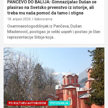
PANČEVO DO BALIJA: Gimnazijalac Dušan se
plasirao na Svetsko prvenstvo iz istorije, ali
treba mu naša pomoć da tamo i stigne
18. април 2024.
dakicorama
Osamnaestogodišnjak iz Pančeva, Dušan
Mladenović, postigao je veliki uspeh i postao je član
reprezentacije Srbije koja…
PO KULTURU AUTOBUSOM
PUTOVANJA