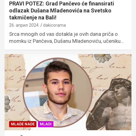
PRAVI POTEZ: Grad Pančevo će finansirati
odlazak Dušana Mladenovića na Svetsko
takmičenje na Bali!
26. април 2024.
dakicorama
Srca mnogih od vas dotakla je ovih dana priča o
momku iz Pančeva, Dušanu Mladenoviću, učeniku…
MLADE NADE
MLADI