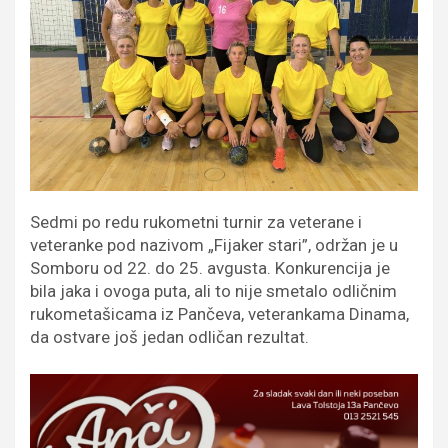
Sedmi po redu rukometni turnir za veterane i
veteranke pod nazivom „Fijaker stari”, održan je u
Somboru od 22. do 25. avgusta. Konkurencija je
bila jaka i ovoga puta, ali to nije smetalo odličnim
rukometašicama iz Pančeva, veterankama Dinama,
da ostvare još jedan odličan rezultat.