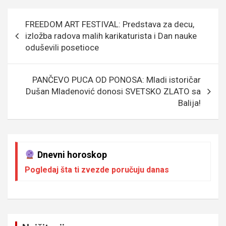
b
er
a
n
s
e
o
g
g
A
Кретање
FREEDOM ART FESTIVAL: Predstava za decu,
o
e
er
p
чланка
izložba radova malih karikaturista i Dan nauke
k
p
oduševili posetioce
PANČEVO PUCA OD PONOSA: Mladi istoričar
Dušan Mladenović donosi SVETSKO ZLATO sa
Balija!
Dnevni horoskop
Pogledaj šta ti zvezde poručuju danas