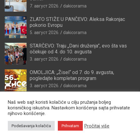
7. август 2026.
dakicorama
ZLATO STIŽE U PANČEVO: Aleksa Rakonjac
pokorio Evropu
5. август 2026.
dakicorama
STARČEVO: Traju „Dani druženja”, evo šta vas
očekuje od 4. do 10. avgusta
3. август 2026.
dakicorama
OMOLJICA: „Žisel“ od 7. do 9. avgusta,
pogledajte kompletan program
3. август 2026.
dakicorama
Naš web sajt koristi kolačiće u cilju pružanja boljeg
korisničkog iskustva. Nastavkom korišćenja sajta prihvatate
njihovo korišćenje.
Pročitaj više
Podešavanja kolačića
Prihvatam
Copyright © 2026
Zdravo Pančevo