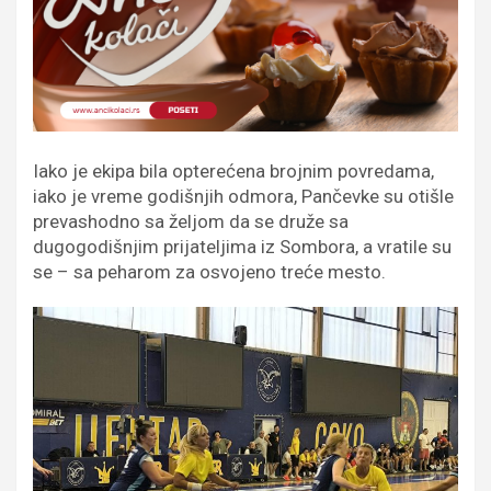
Iako je ekipa bila opterećena brojnim povredama,
iako je vreme godišnjih odmora, Pančevke su otišle
prevashodno sa željom da se druže sa
dugogodišnjim prijateljima iz Sombora, a vratile su
se – sa peharom za osvojeno treće mesto.