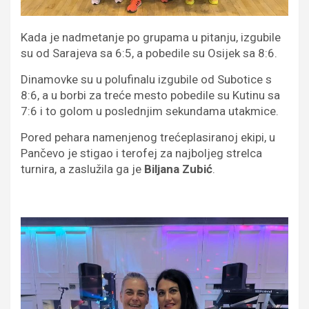
Kada je nadmetanje po grupama u pitanju, izgubile
su od Sarajeva sa 6:5, a pobedile su Osijek sa 8:6.
Dinamovke su u polufinalu izgubile od Subotice s
8:6, a u borbi za treće mesto pobedile su Kutinu sa
7:6 i to golom u poslednjim sekundama utakmice.
Pored pehara namenjenog trećeplasiranoj ekipi, u
Pančevo je stigao i terofej za najboljeg strelca
turnira, a zaslužila ga je
Biljana Zubić
.