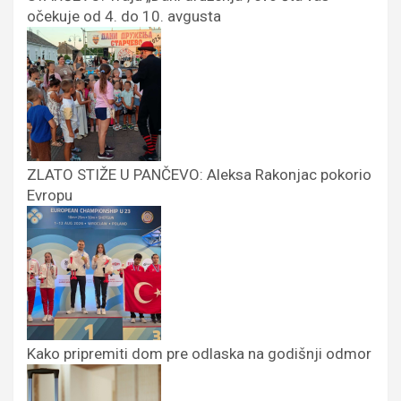
očekuje od 4. do 10. avgusta
ZLATO STIŽE U PANČEVO: Aleksa Rakonjac pokorio
Evropu
Kako pripremiti dom pre odlaska na godišnji odmor