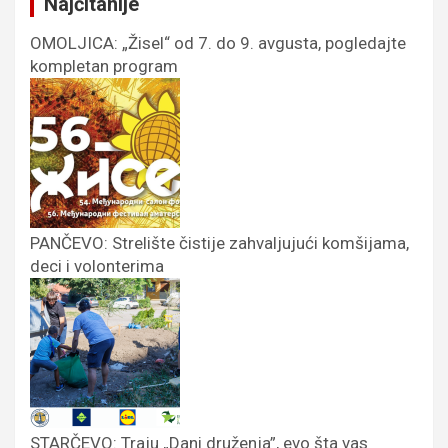
Najčitanije
OMOLJICA: „Žisel“ od 7. do 9. avgusta, pogledajte
kompletan program
PANČEVO: Strelište čistije zahvaljujući komšijama,
deci i volonterima
STARČEVO: Traju „Dani druženja”, evo šta vas