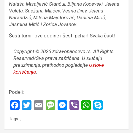
Nataša Misaljević Stančul, Biljana Kocevski, Jelena
Vuleta, Snežana Milićev, Vesna Ilijev, Jelena
Narandžić, Milena Majstorović, Daniela Mirić,
Jasmina Mitić i Zorica Jovanov.
Šesti turnir ove godine i šesti pehar! Svaka čast!
Copyright © 2026 zdravopancevo.rs. All Rights
Reserved/Sva prava zaštićena.
U slučaju
preuzimanja, prethodno pogledajte
Uslove
korišćenja
.
Podeli:
F
T
E
M
M
Vi
W
S
a
wi
m
es
es
b
h
ky
Tags:
,
,
ce
tt
ail
s
se
er
at
p