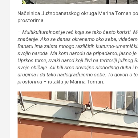
Načelnica Južnobanatskog okruga Marina Toman podse
prostorima.
– Multikulturalnost je reč koja se tako često koristi.
značenje. Ako se danas okrenemo oko sebe, videćemo d
Banatu ima zaista mnogo različitih kulturno-umetničkih 
svojih naroda. Ma kom narodu da pripadamo, jasno je d
Uprkos tome, svaki narod koji živi na teritoriji južnog B
svoje običaje. Ali bili smo dovoljno slobodnog duha i b
drugima i da tako nadograđujemo sebe. To govori o tome
prostorima
– istakla je Marina Toman.