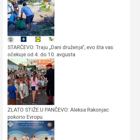
STARČEVO: Traju „Dani druženja”, evo šta vas
očekuje od 4. do 10. avgusta
ZLATO STIŽE U PANČEVO: Aleksa Rakonjac
pokorio Evropu