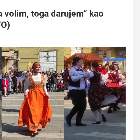
 volim, toga darujem” kao
TO)