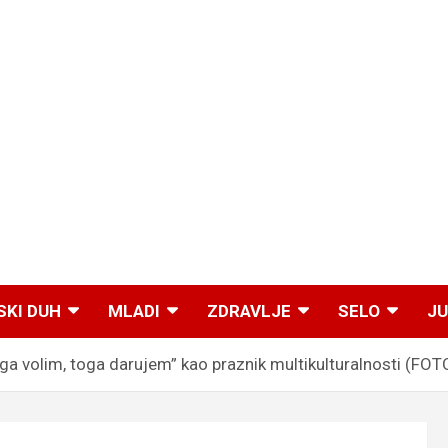
SKI DUH
MLADI
ZDRAVLJE
SELO
JU
a volim, toga darujem” kao praznik multikulturalnosti (FOT