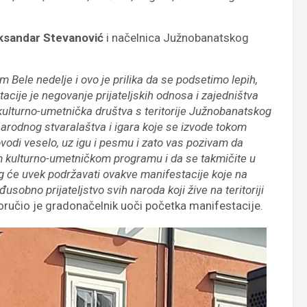
ksandar Stevanović
i načelnica Južnobanatskog
ele nedelje i ovo je prilika da se podsetimo lepih,
tacije je negovanje prijateljskih odnosa i zajedništva
 kulturno-umetnička društva s teritorije Južnobanatskog
arodnog stvaralaštva i igara koje se izvode tokom
ovodi veselo, uz igu i pesmu i zato vas pozivam da
om kulturno-umetničkom programu i da se takmičite u
 će uvek podržavati ovakve manifestacije koje na
usobno prijateljstvo svih naroda koji žive na teritoriji
ručio je gradonačelnik uoči početka manifestacije.