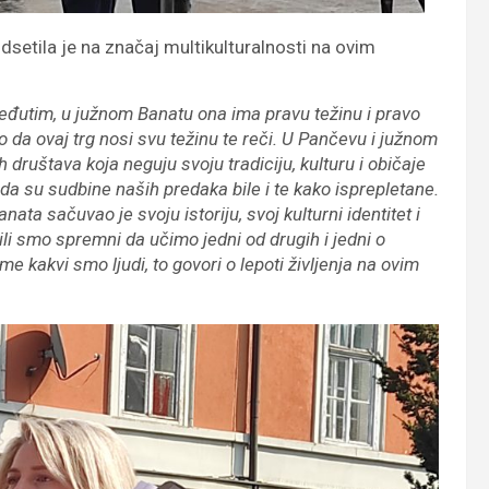
tila je na značaj multikulturalnosti na ovim
 Međutim, u južnom Banatu ona ima pravu težinu i pravo
a ovaj trg nosi svu težinu te reči. U Pančevu i južnom
društava koja neguju svoju tradiciju, kulturu i običaje
a su sudbine naših predaka bile i te kako isprepletane.
anata sačuvao je svoju istoriju, svoj kulturni identitet i
ili smo spremni da učimo jedni od drugih i jedni o
 kakvi smo ljudi, to govori o lepoti življenja na ovim