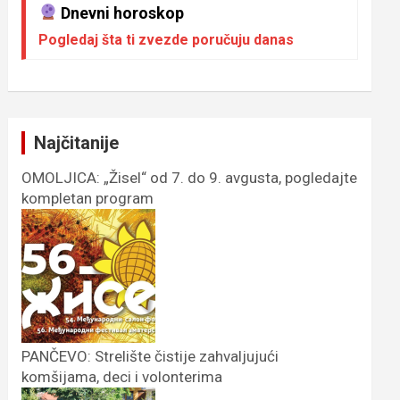
Dnevni horoskop
Pogledaj šta ti zvezde poručuju danas
Najčitanije
OMOLJICA: „Žisel“ od 7. do 9. avgusta, pogledajte
kompletan program
PANČEVO: Strelište čistije zahvaljujući
komšijama, deci i volonterima