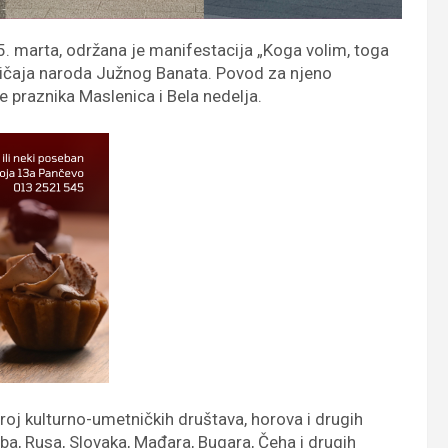
. marta, održana je manifestacija „Koga volim, toga
običaja naroda Južnog Banata. Povod za njeno
 praznika Maslenica i Bela nedelja.
oj kulturno-umetničkih društava, horova i drugih
ba, Rusa, Slovaka, Mađara, Bugara, Čeha i drugih