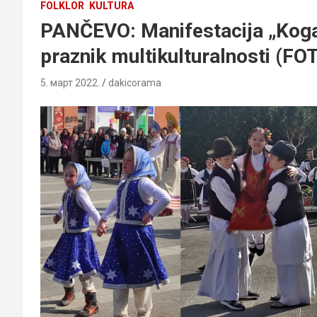
FOLKLOR
KULTURA
PANČEVO: Manifestacija „Koga
praznik multikulturalnosti (FO
5. март 2022.
dakicorama