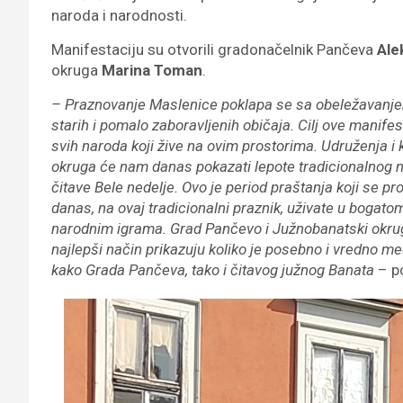
naroda i narodnosti.
Manifestaciju su otvorili gradonačelnik Pančeva
Ale
okruga
Marina Toman
.
– Praznovanje Maslenice poklapa se sa obeležavanjem B
starih i pomalo zaboravljenih običaja. Cilj ove manifes
svih naroda koji žive na ovim prostorima. Udruženja i
okruga će nam danas pokazati lepote tradicionalnog n
čitave Bele nedelje. Ovo je period praštanja koji se pr
danas, na ovaj tradicionalni praznik, uživate u bogat
narodnim igrama. Grad Pančevo i Južnobanatski okrug
najlepši način prikazuju koliko je posebno i vredno međ
kako Grada Pančeva, tako i čitavog južnog Banata
– po