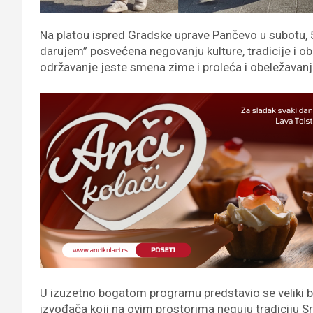
Na platou ispred Gradske uprave Pančevo u subotu, 5
darujem” posvećena negovanju kulture, tradicije i 
održavanje jeste smena zime i proleća i obeležavanje
U izuzetno bogatom programu predstavio se veliki br
izvođača koji na ovim prostorima neguju tradiciju Sr