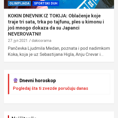
OLIMPIJADA
SPORTSKI DUH
KOKIN DNEVNIK IZ TOKIJA: Oblačenje koje
traje tri sata, trka po tajfunu, ples u kimonu i
još mnogo dokaza da su Japanci
NEVEROVATNI!
27. јул 2021.
dakicorama
Pančevka Ljudmila Medan, poznata i pod nadimkom
Koka, koja je uz Sebastijana Higla, Anju Crevar i…
Dnevni horoskop
Pogledaj šta ti zvezde poručuju danas