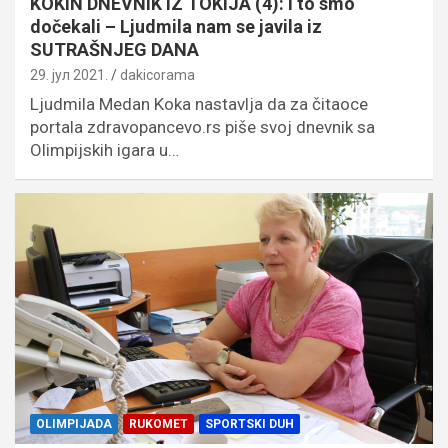
KOKIN DNEVNIK IZ TOKIJA (4): I to smo
dočekali – Ljudmila nam se javila iz
SUTRAŠNJEG DANA
29. јул 2021.
dakicorama
Ljudmila Medan Koka nastavlja da za čitaoce
portala zdravopancevo.rs piše svoj dnevnik sa
Olimpijskih igara u…
OLIMPIJADA
RUKOMET
SPORTSKI DUH