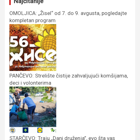
Najčitanije
OMOLJICA: „Žisel“ od 7. do 9. avgusta, pogledajte
kompletan program
PANČEVO: Strelište čistije zahvaljujući komšijama,
deci i volonterima
STARČEVO: Traju „Dani druženja”, evo šta vas