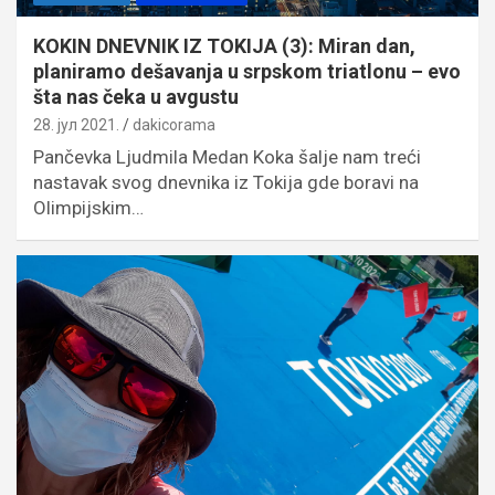
KOKIN DNEVNIK IZ TOKIJA (3): Miran dan,
planiramo dešavanja u srpskom triatlonu – evo
šta nas čeka u avgustu
28. јул 2021.
dakicorama
Pančevka Ljudmila Medan Koka šalje nam treći
nastavak svog dnevnika iz Tokija gde boravi na
Olimpijskim…