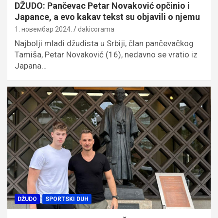
DŽUDO: Pančevac Petar Novaković opčinio i
Japance, a evo kakav tekst su objavili o njemu
1. новембар 2024.
dakicorama
Najbolji mladi džudista u Srbiji, član pančevačkog
Tamiša, Petar Novaković (16), nedavno se vratio iz
Japana…
DŽUDO
SPORTSKI DUH