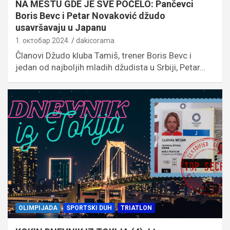
NA MESTU GDE JE SVE POČELO: Pančevci
Boris Bevc i Petar Novaković džudo
usavršavaju u Japanu
1. октобар 2024.
dakicorama
Članovi Džudo kluba Tamiš, trener Boris Bevc i
jedan od najboljih mladih džudista u Srbiji, Petar…
OLIMPIJADA
SPORTSKI DUH
TRIATLON