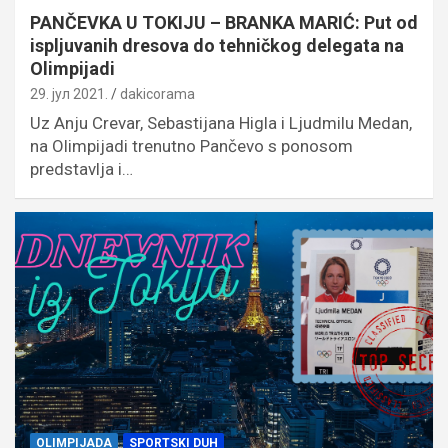
PANČEVKA U TOKIJU – BRANKA MARIĆ: Put od
ispljuvanih dresova do tehničkog delegata na
Olimpijadi
29. јул 2021.
dakicorama
Uz Anju Crevar, Sebastijana Higla i Ljudmilu Medan,
na Olimpijadi trenutno Pančevo s ponosom
predstavlja i…
OLIMPIJADA
SPORTSKI DUH