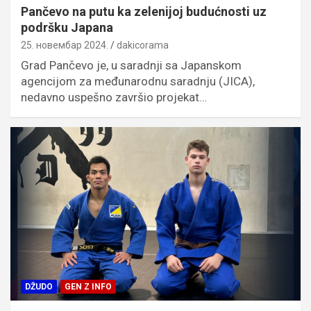
Pančevo na putu ka zelenijoj budućnosti uz
podršku Japana
25. новембар 2024.
dakicorama
Grad Pančevo je, u saradnji sa Japanskom
agencijom za međunarodnu saradnju (JICA),
nedavno uspešno završio projekat…
DŽUDO
GEN Z INFO