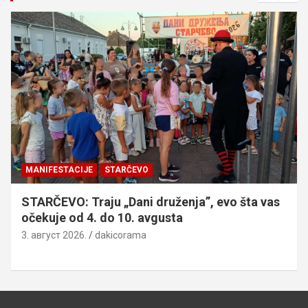
MANIFESTACIJE
STARČEVO
STARČEVO: Traju „Dani druženja”, evo šta vas
očekuje od 4. do 10. avgusta
3. август 2026.
dakicorama