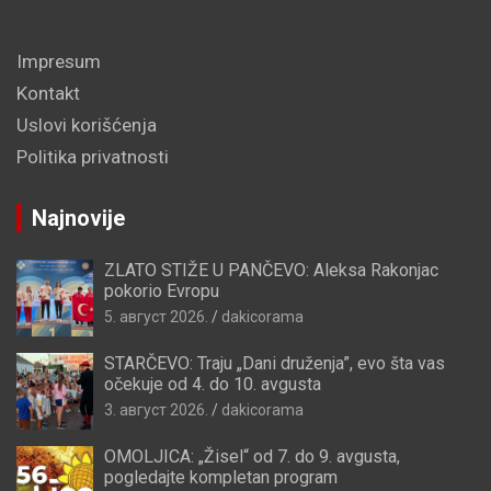
Impresum
Kontakt
Uslovi korišćenja
Politika privatnosti
Najnovije
ZLATO STIŽE U PANČEVO: Aleksa Rakonjac
pokorio Evropu
5. август 2026.
dakicorama
STARČEVO: Traju „Dani druženja”, evo šta vas
očekuje od 4. do 10. avgusta
3. август 2026.
dakicorama
OMOLJICA: „Žisel“ od 7. do 9. avgusta,
pogledajte kompletan program