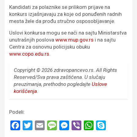
Kandidati za polaznike se prilikom prijave na
konkurs izjašnjavaju za koje od ponuđenih radnih
mesta žele da prođu stručno osposobljavanje.
Uslovi konkursa mogu se naći na sajtu Ministarstva
unutrašnjih poslova
www.mup.gov.rs
i na sajtu
Centra za osnovnu policijsku obuku
www.copo.edu.rs
.
Copyright © 2026 zdravopancevo.rs. All Rights
Reserved/Sva prava zaštićena.
U slučaju
preuzimanja, prethodno pogledajte
Uslove
korišćenja
.
Podeli:
F
T
E
M
M
Vi
W
S
a
wi
m
es
es
b
h
ky