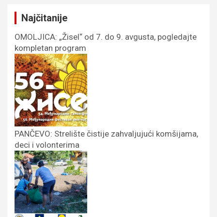
Najčitanije
OMOLJICA: „Žisel“ od 7. do 9. avgusta, pogledajte
kompletan program
PANČEVO: Strelište čistije zahvaljujući komšijama,
deci i volonterima