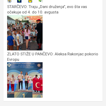
STARČEVO: Traju „Dani druženja”, evo šta vas
očekuje od 4. do 10. avgusta
ZLATO STIŽE U PANČEVO: Aleksa Rakonjac pokorio
Evropu