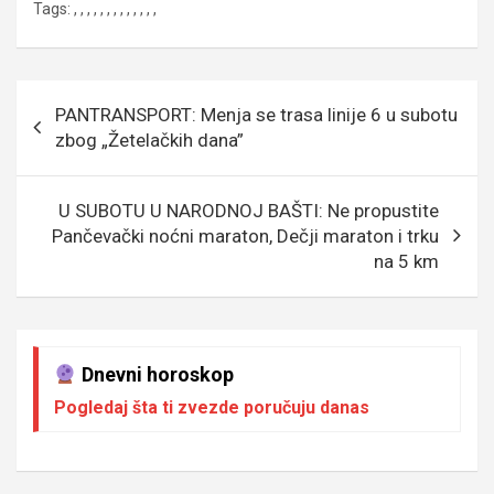
Tags:
,
,
,
,
,
,
,
,
,
,
,
,
,
ce
tt
ail
s
se
er
at
p
b
er
a
n
s
e
o
g
g
A
Кретање
PANTRANSPORT: Menja se trasa linije 6 u subotu
o
e
er
p
чланка
zbog „Žetelačkih dana”
k
p
U SUBOTU U NARODNOJ BAŠTI: Ne propustite
Pančevački noćni maraton, Dečji maraton i trku
na 5 km
Dnevni horoskop
Pogledaj šta ti zvezde poručuju danas