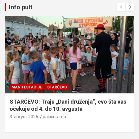
Info pult
MANIFESTACIJE
STARČEVO
STARČEVO: Traju „Dani druženja”, evo šta vas
očekuje od 4. do 10. avgusta
3. август 2026.
dakicorama