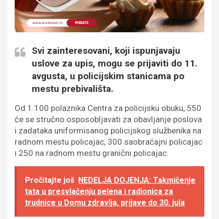
Svi zainteresovani, koji ispunjavaju
uslove za upis, mogu se prijaviti do 11.
avgusta, u policijskim stanicama po
mestu prebivališta.
Od 1.100 polaznika Centra za policijsku obuku, 550
će se stručno osposobljavati za obavljanje poslova
i zadataka uniformisanog policijskog službenika na
radnom mestu policajac, 300 saobraćajni policajac
i 250 na radnom mestu granični policajac.
Pročitajte još
NEDELJA DOJENJA: Takmičenje
tata u presvlačenju pelena i radionica za
trudnice u Domu zdravlja, prijave do 30. jula