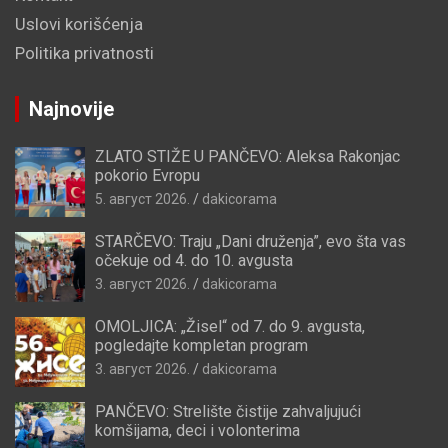
Uslovi korišćenja
Politika privatnosti
Najnovije
ZLATO STIŽE U PANČEVO: Aleksa Rakonjac
pokorio Evropu
5. август 2026.
dakicorama
STARČEVO: Traju „Dani druženja”, evo šta vas
očekuje od 4. do 10. avgusta
3. август 2026.
dakicorama
OMOLJICA: „Žisel“ od 7. do 9. avgusta,
pogledajte kompletan program
3. август 2026.
dakicorama
PANČEVO: Strelište čistije zahvaljujući
komšijama, deci i volonterima