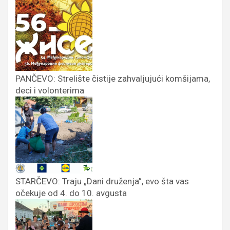
PANČEVO: Strelište čistije zahvaljujući komšijama,
deci i volonterima
STARČEVO: Traju „Dani druženja”, evo šta vas
očekuje od 4. do 10. avgusta