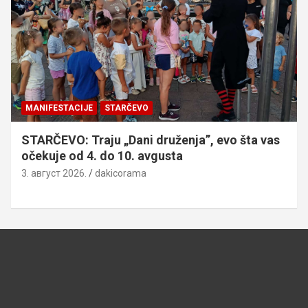
MANIFESTACIJE
STARČEVO
STARČEVO: Traju „Dani druženja”, evo šta vas
očekuje od 4. do 10. avgusta
3. август 2026.
dakicorama