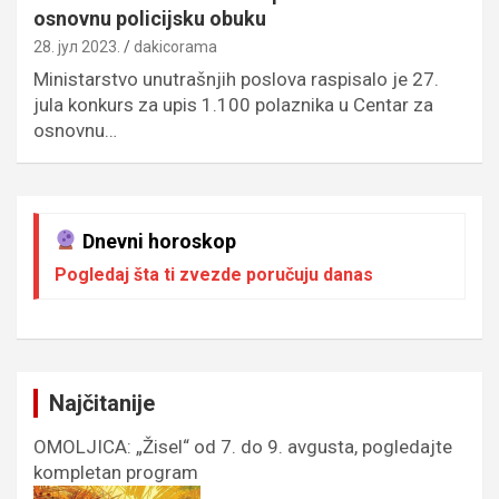
osnovnu policijsku obuku
28. јул 2023.
dakicorama
Ministarstvo unutrašnjih poslova raspisalo je 27.
jula konkurs za upis 1.100 polaznika u Centar za
osnovnu…
Dnevni horoskop
Pogledaj šta ti zvezde poručuju danas
Najčitanije
OMOLJICA: „Žisel“ od 7. do 9. avgusta, pogledajte
kompletan program