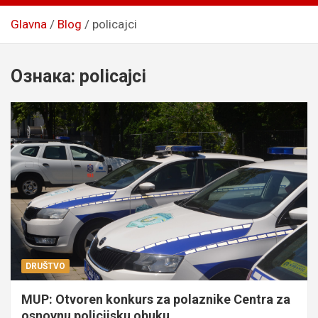
Glavna
Blog
policajci
Ознака:
policajci
DRUŠTVO
MUP: Otvoren konkurs za polaznike Centra za
osnovnu policijsku obuku