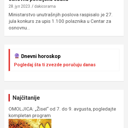
28. јул 2023.
dakicorama
Ministarstvo unutrašnjih poslova raspisalo je 27.
jula konkurs za upis 1.100 polaznika u Centar za
osnovnu…
Dnevni horoskop
Pogledaj šta ti zvezde poručuju danas
Najčitanije
OMOLJICA: „Žisel“ od 7. do 9. avgusta, pogledajte
kompletan program