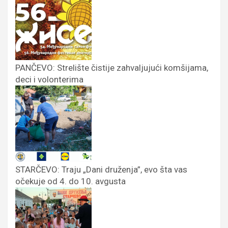
PANČEVO: Strelište čistije zahvaljujući komšijama,
deci i volonterima
STARČEVO: Traju „Dani druženja”, evo šta vas
očekuje od 4. do 10. avgusta