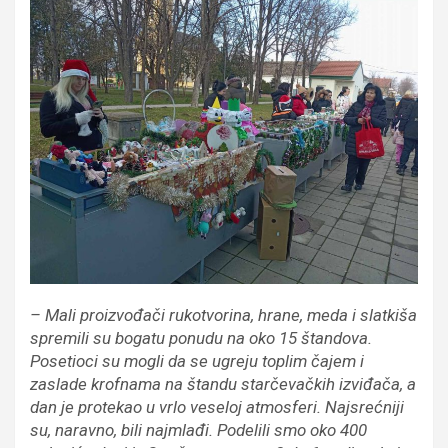
– Mali proizvođači rukotvorina, hrane, meda i slatkiša
spremili su bogatu ponudu na oko 15 štandova.
Posetioci su mogli da se ugreju toplim čajem i
zaslade krofnama na štandu starčevačkih izviđača, a
dan je protekao u vrlo veseloj atmosferi. Najsrećniji
su, naravno, bili najmlađi. Podelili smo oko 400