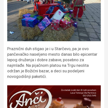
Praznični duh stigao je i u Starčevo, pa je ovo
pančevačko naseljeno mesto danas bilo epicentar
lepog druženja i dobre zabave, posebno za
najmlađe. Na pijačnom platou na Trgu neolita
održan je Božićni bazar, a deci su podeljeni
novogodišnji paketići.