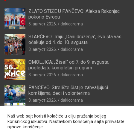
ZLATO STIŽE U PANČEVO: Aleksa Rakonjac
pokorio Evropu
5. август 2026.
dakicorama
STARČEVO: Traju „Dani druženja”, evo šta vas
očekuje od 4. do 10. avgusta
3. август 2026.
dakicorama
OMOLJICA: „Žisel“ od 7. do 9. avgusta,
pogledajte kompletan program
3. август 2026.
dakicorama
PANČEVO: Strelište čistije zahvaljujući
komšijama, deci i volonterima
3. август 2026.
dakicorama
Naš web sajt koristi kolačiće u cilju pružanja boljeg
korisničkog iskustva. Nastavkom korišćenja sajta prihvatate
njihovo korišćenje.