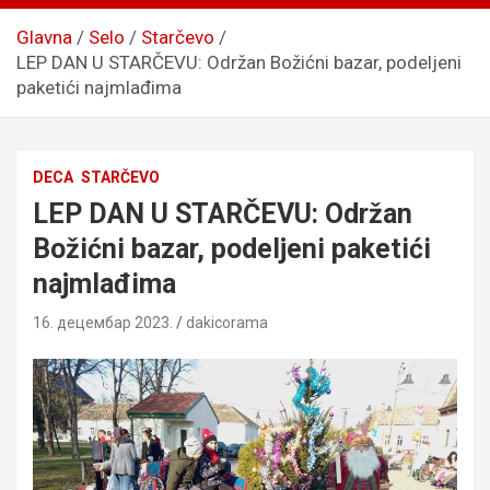
Glavna
Selo
Starčevo
LEP DAN U STARČEVU: Održan Božićni bazar, podeljeni
paketići najmlađima
DECA
STARČEVO
LEP DAN U STARČEVU: Održan
Božićni bazar, podeljeni paketići
najmlađima
16. децембар 2023.
dakicorama