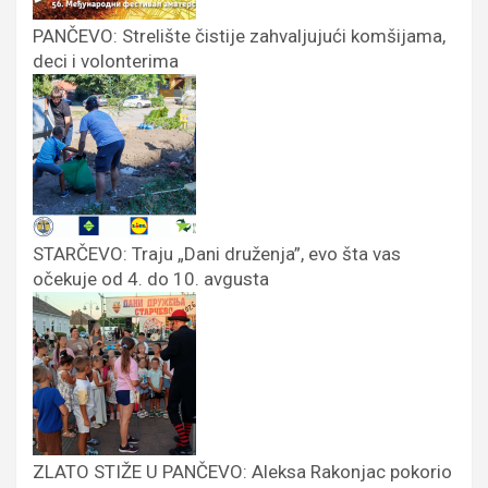
PANČEVO: Strelište čistije zahvaljujući komšijama,
deci i volonterima
STARČEVO: Traju „Dani druženja”, evo šta vas
očekuje od 4. do 10. avgusta
ZLATO STIŽE U PANČEVO: Aleksa Rakonjac pokorio