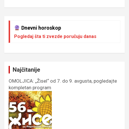
Dnevni horoskop
Pogledaj šta ti zvezde poručuju danas
Najčitanije
OMOLJICA: „Žisel“ od 7. do 9. avgusta, pogledajte
kompletan program