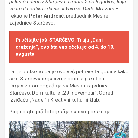
paketića deci iz Starčeva uzrasta 2 do 6 godina, koja
su imala priliku i da se slikaju sa Deda Mrazom
–
rekao je
Petar Andrejić
, predsednik Mesne
zajednice Starčevo.
Pročitajte još
STARČEVO: Traju „Dani
druženja”, evo šta vas očekuje od 4. do 10.
avgusta
On je podsetio da je ovo već petnaesta godina kako
se u Starcevu organizuje dodela paketica.
Organizatori događaja su Mesna zajednica
Starčevo, Dom kulture „29. novembar”, Odred
izviđača „Nadel” i Kreativni kulturni klub.
Pogledajte još fotografija sa ovog druženja: