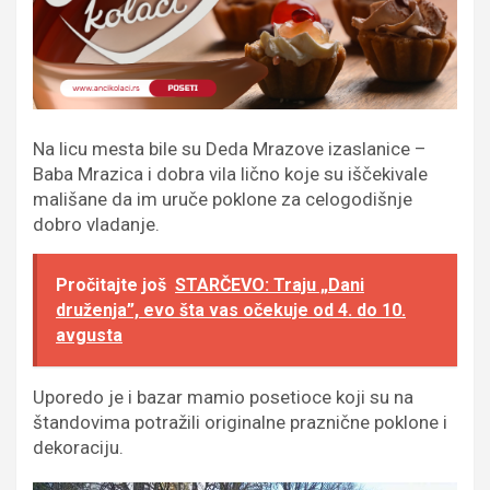
Na licu mesta bile su Deda Mrazove izaslanice –
Baba Mrazica i dobra vila lično koje su iščekivale
mališane da im uruče poklone za celogodišnje
dobro vladanje.
Pročitajte još
STARČEVO: Traju „Dani
druženja”, evo šta vas očekuje od 4. do 10.
avgusta
Uporedo je i bazar mamio posetioce koji su na
štandovima potražili originalne praznične poklone i
dekoraciju.