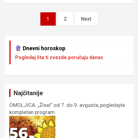
Пагинација
1
2
Next
чланака
Dnevni horoskop
Pogledaj šta ti zvezde poručuju danas
Najčitanije
OMOLJICA: „Žisel“ od 7. do 9. avgusta, pogledajte
kompletan program