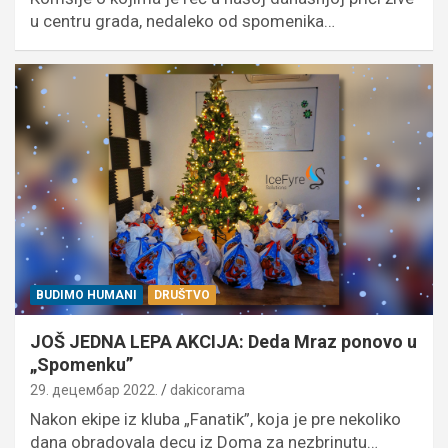
u centru grada, nedaleko od spomenika…
BUDIMO HUMANI
DRUŠTVO
JOŠ JEDNA LEPA AKCIJA: Deda Mraz ponovo u
„Spomenku”
29. децембар 2022.
dakicorama
Nakon ekipe iz kluba „Fanatik”, koja je pre nekoliko
dana obradovala decu iz Doma za nezbrinutu…