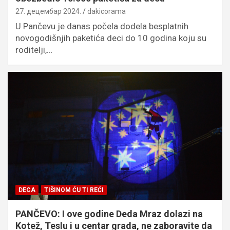
27. децембар 2024.
dakicorama
U Pančevu je danas počela dodela besplatnih
novogodišnjih paketića deci do 10 godina koju su
roditelji,…
DECA
TIŠINOM ĆU TI REĆI
PANČEVO: I ove godine Deda Mraz dolazi na
Kotež, Teslu i u centar grada, ne zaboravite da