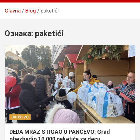
Glavna
Blog
paketići
Ознака:
paketići
DRUŠTVO
DEDA MRAZ STIGAO U PANČEVO: Grad
obezbedio 10.000 paketića za decu