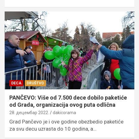
DECA
DRUŠTVO
PANČEVO: Više od 7.500 dece dobilo paketiće
od Grada, organizacija ovog puta odlična
28. децембар 2022.
dakicorama
Grad Pančevo je i ove godine obezbedio paketiće
za svu decu uzrasta do 10 godina, a…