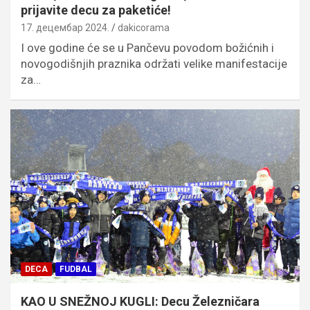
prijavite decu za paketiće!
17. децембар 2024.
dakicorama
I ove godine će se u Pančevu povodom božićnih i
novogodišnjih praznika održati velike manifestacije
za…
DECA
FUDBAL
KAO U SNEŽNOJ KUGLI: Decu Železničara