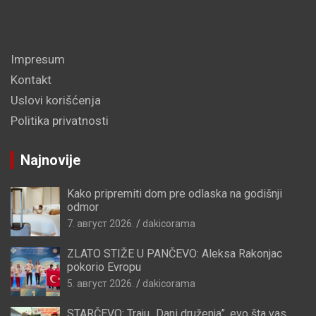
Impresum
Kontakt
Uslovi korišćenja
Politika privatnosti
Najnovije
Kako pripremiti dom pre odlaska na godišnji
odmor
7. август 2026.
dakicorama
ZLATO STIŽE U PANČEVO: Aleksa Rakonjac
pokorio Evropu
5. август 2026.
dakicorama
STARČEVO: Traju „Dani druženja”, evo šta vas