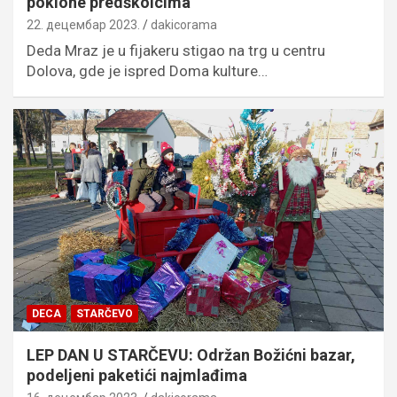
poklone predškolcima
22. децембар 2023.
dakicorama
Deda Mraz je u fijakeru stigao na trg u centru
Dolova, gde je ispred Doma kulture…
DECA
STARČEVO
LEP DAN U STARČEVU: Održan Božićni bazar,
podeljeni paketići najmlađima