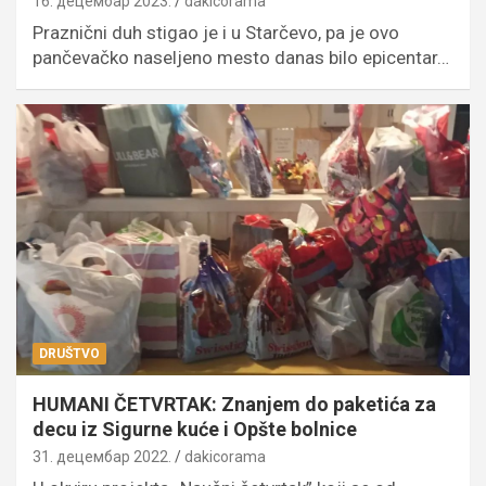
16. децембар 2023.
dakicorama
Praznični duh stigao je i u Starčevo, pa je ovo
pančevačko naseljeno mesto danas bilo epicentar…
DRUŠTVO
HUMANI ČETVRTAK: Znanjem do paketića za
decu iz Sigurne kuće i Opšte bolnice
31. децембар 2022.
dakicorama