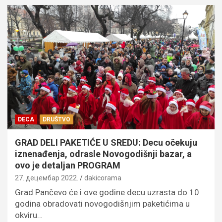
DECA
DRUŠTVO
GRAD DELI PAKETIĆE U SREDU: Decu očekuju
iznenađenja, odrasle Novogodišnji bazar, a
ovo je detaljan PROGRAM
27. децембар 2022.
dakicorama
Grad Pančevo će i ove godine decu uzrasta do 10
godina obradovati novogodišnjim paketićima u
okviru…