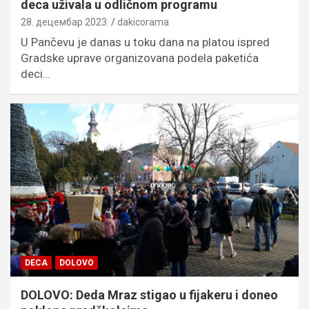
deca uživala u odličnom programu
28. децембар 2023.
dakicorama
U Pančevu je danas u toku dana na platou ispred
Gradske uprave organizovana podela paketića
deci…
DECA
DOLOVO
DOLOVO: Deda Mraz stigao u fijakeru i doneo