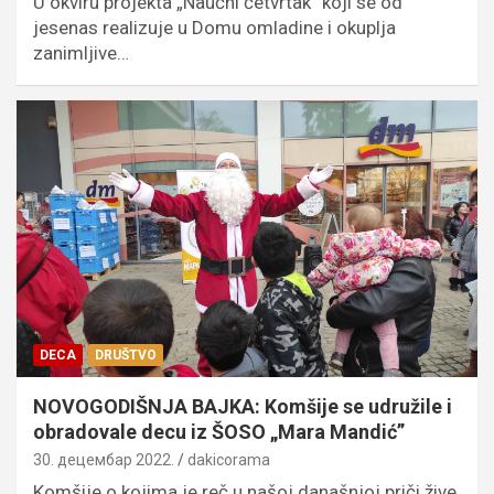
U okviru projekta „Naučni četvrtak” koji se od
jesenas realizuje u Domu omladine i okuplja
zanimljive…
DECA
DRUŠTVO
NOVOGODIŠNJA BAJKA: Komšije se udružile i
obradovale decu iz ŠOSO „Mara Mandić”
30. децембар 2022.
dakicorama
Komšije o kojima je reč u našoj današnjoj priči žive