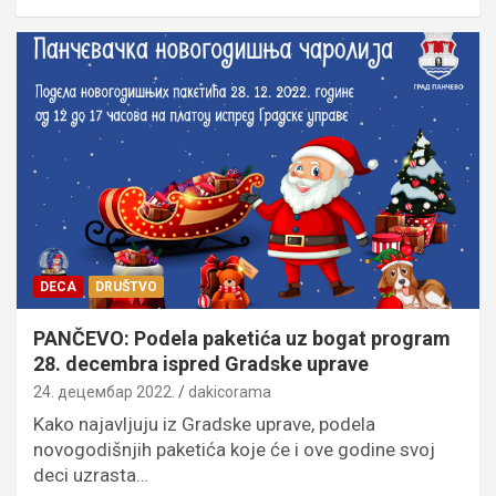
DECA
DRUŠTVO
PANČEVO: Podela paketića uz bogat program
28. decembra ispred Gradske uprave
24. децембар 2022.
dakicorama
Kako najavljuju iz Gradske uprave, podela
novogodišnjih paketića koje će i ove godine svoj
deci uzrasta…