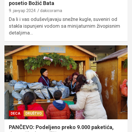
posetio Božić Bata
9. јануар 2024.
dakicorama
Da li i vas oduševljavaju snežne kugle, suveniri od
stakla ispunjeni vodom sa minijaturnim živopisnim
detaljima…
DECA
DRUŠTVO
PANČEVO: Podeljeno preko 9.000 paketića,