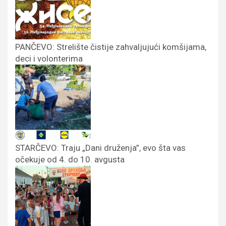
PANČEVO: Strelište čistije zahvaljujući komšijama,
deci i volonterima
STARČEVO: Traju „Dani druženja”, evo šta vas
očekuje od 4. do 10. avgusta