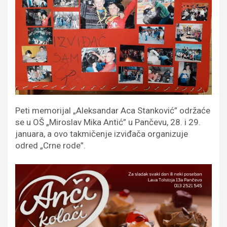
Peti memorijal „Aleksandar Aca Stanković” održaće
se u OŠ „Miroslav Mika Antić” u Pančevu, 28. i 29.
januara, a ovo takmičenje izviđača organizuje
odred „Crne rode”.