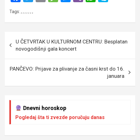
a
wi
m
es
es
b
h
ky
Tags:
,
,
,
,
,
,
,
ce
tt
ail
s
se
er
at
p
b
er
a
n
s
e
o
g
g
A
Кретање
U ČETVRTAK U KULTURNOM CENTRU: Besplatan
o
e
er
p
чланка
novogodišnji gala koncert
k
p
PANČEVO: Prijave za plivanje za časni krst do 16.
januara
Dnevni horoskop
Pogledaj šta ti zvezde poručuju danas