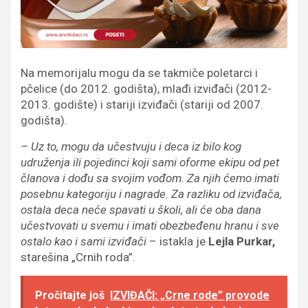
Na memorijalu mogu da se takmiče poletarci i
pčelice (do 2012. godišta), mlađi izviđači (2012-
2013. godište) i stariji izviđači (stariji od 2007.
godišta).
– Uz to, mogu da učestvuju i deca iz bilo kog
udruženja ili pojedinci koji sami oforme ekipu od pet
članova i dođu sa svojim vođom. Za njih ćemo imati
posebnu kategoriju i nagrade. Za razliku od izviđača,
ostala deca neće spavati u školi, ali će oba dana
učestvovati u svemu i imati obezbeđenu hranu i sve
ostalo kao i sami izviđači
– istakla je
Lejla Purkar,
starešina „Crnih roda”.
Pročitajte još
IZVIĐAČI: „Crne rode” provode