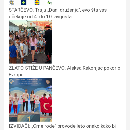
STARČEVO: Traju „Dani druženja”, evo šta vas
očekuje od 4. do 10. avgusta
ZLATO STIŽE U PANČEVO: Aleksa Rakonjac pokorio
Evropu
IZVIĐAČI: „Crne rode” provode leto onako kako bi