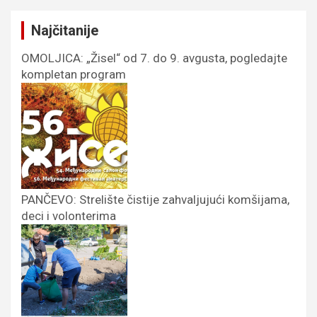
Najčitanije
OMOLJICA: „Žisel“ od 7. do 9. avgusta, pogledajte
kompletan program
PANČEVO: Strelište čistije zahvaljujući komšijama,
deci i volonterima