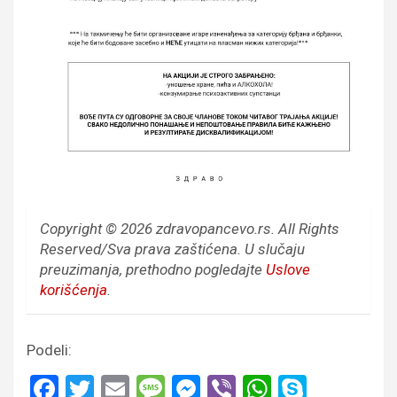
Copyright © 2026 zdravopancevo.rs. All Rights
Reserved/Sva prava zaštićena.
U slučaju
preuzimanja, prethodno pogledajte
Uslove
korišćenja
.
Podeli:
F
T
E
M
M
Vi
W
S