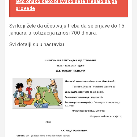
leto onako kako bi svako dete trebalo da ga
provede
Svi koji žele da učestvuju treba da se prijave do 15.
januara, a kotizacija iznosi 700 dinara.
Svi detalji su u nastavku.