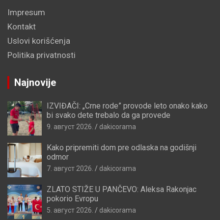
Impresum
Kontakt
Uslovi korišćenja
Politika privatnosti
Najnovije
IZVIĐAČI: „Crne rode” provode leto onako kako
bi svako dete trebalo da ga provede
9. август 2026.
dakicorama
Kako pripremiti dom pre odlaska na godišnji
odmor
7. август 2026.
dakicorama
ZLATO STIŽE U PANČEVO: Aleksa Rakonjac
pokorio Evropu
5. август 2026.
dakicorama