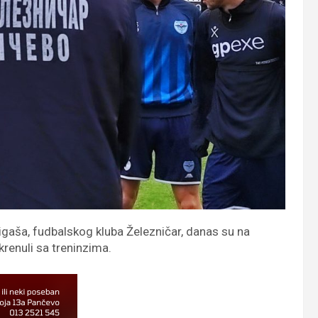
gaša, fudbalskog kluba Železničar, danas su na
renuli sa treninzima.