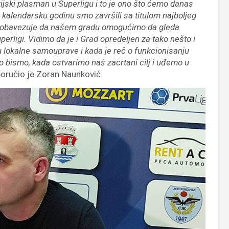
ijski plasman u Superligu i to je ono što ćemo danas
u kalendarsku godinu smo završili sa titulom najboljeg
še obavezuje da našem gradu omogućimo da gleda
uperligi. Vidimo da je i Grad opredeljen za tako nešto i
lokalne samouprave i kada je reč o funkcionisanju
ako bismo, kada ostvarimo naš zacrtani cilj i uđemo u
oručio je Zoran Naunković.