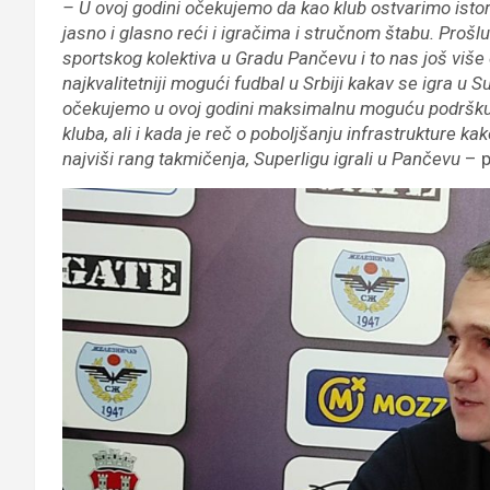
– U ovoj godini očekujemo da kao klub ostvarimo istor
jasno i glasno reći i igračima i stručnom štabu. Prošl
sportskog kolektiva u Gradu Pančevu i to nas još vi
najkvalitetniji mogući fudbal u Srbiji kakav se igra u S
očekujemo u ovoj godini maksimalnu moguću podršku 
kluba, ali i kada je reč o poboljšanju infrastrukture k
najviši rang takmičenja, Superligu igrali u Pančevu
– p