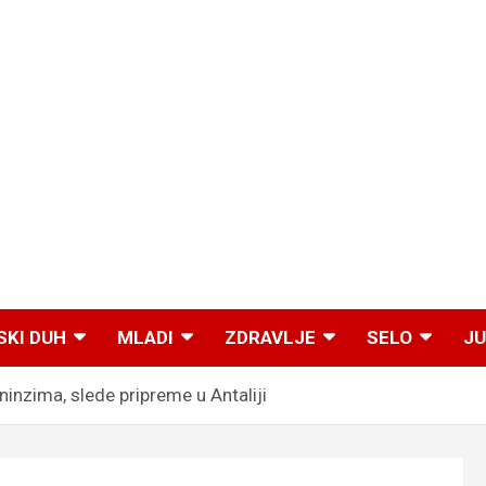
SKI DUH
MLADI
ZDRAVLJE
SELO
JU
inzima, slede pripreme u Antaliji