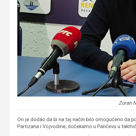
Zoran 
On je dodao da bi na taj način bilo omogućeno da po
Partizana i Vojvodine, dočekamo u Pančevu u takmi