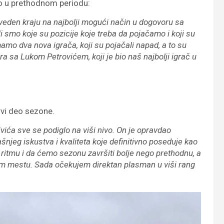
no u prethodnom periodu:
iveden kraju na najbolji mogući način u dogovoru sa
 smo koje su pozicije koje treba da pojačamo i koji su
imamo dva nova igrača, koji su pojačali napad, a to su
ra sa Lukom Petrovićem, koji je bio naš najbolji igrač u
rvi deo sezone.
vića sve se podiglo na viši nivo. On je opravdao
jeg iskustva i kvaliteta koje definitivno poseduje kao
ritmu i da ćemo sezonu završiti bolje nego prethodnu, a
em mestu. Sada očekujem direktan plasman u viši rang