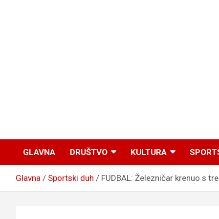
GLAVNA
DRUŠTVO
KULTURA
SPORT
Glavna
Sportski duh
FUDBAL: Železničar krenuo s tren