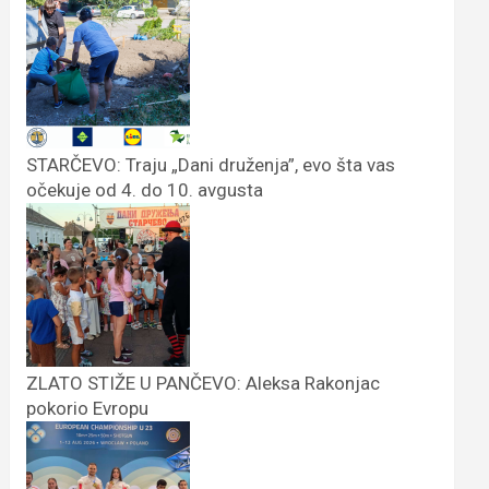
STARČEVO: Traju „Dani druženja”, evo šta vas
očekuje od 4. do 10. avgusta
ZLATO STIŽE U PANČEVO: Aleksa Rakonjac
pokorio Evropu