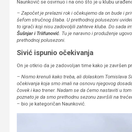
Naunković se osvrnuo i na ono što je u klubu urađe
– Započet je prelazni rok i očekujemo da on bude i pr
šefom stručnog štaba. U prethodnoj polusezoni uvideli
to igrači koji nisu zadovoljili zahteve kluba. Do sada 
Šušnjar i Triifunović
. Tu je naravno i produženje ugovo
prethodnoj polusezoni.
Sivić ispunio očekivanja
On je otkrio da je zadovoljan time kako je završen p
– Nismo krenuli kako treba, ali dolaskom Tomislava Si
očekivanja koja smo imali na osnovu njegovog dosadašn
čovek i kao trener. Nadam se da ćemo nastaviti u tom 
poznato je da smo prethodnu sezonu završili na treć
– bio je kategoričan Naunković.