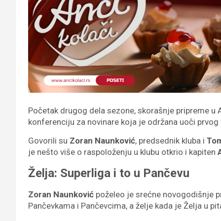
Početak drugog dela sezone, skorašnje pripreme u Ant
konferenciju za novinare koja je održana uoči prvog
Govorili su
Zoran Naunković
, predsednik kluba i
Tom
je nešto više o raspoloženju u klubu otkrio i kapiten
A
Želja: Superliga i to u Pančevu
Zoran Naunković
poželeo je srećne novogodišnje pr
Pančevkama i Pančevcima, a želje kada je Želja u pita