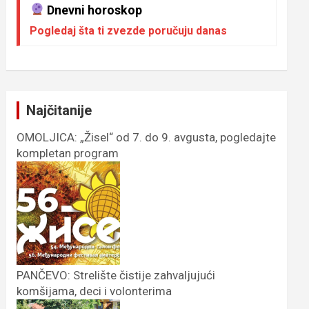
Dnevni horoskop
Pogledaj šta ti zvezde poručuju danas
Najčitanije
OMOLJICA: „Žisel“ od 7. do 9. avgusta, pogledajte
kompletan program
PANČEVO: Strelište čistije zahvaljujući
komšijama, deci i volonterima