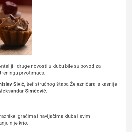
aliji i druge novosti u klubu bile su povod za
 treninga prvotimaca.
islav Sivić,
šef stručnog štaba Železničara, a kasnije
leksandar Simčević
.
aznike igračima i navijačima kluba i svim
nju nije krio: