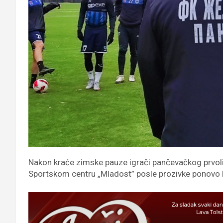
Nakon kraće zimske pauze igrači pančevačkog prvoli
Sportskom centru „Mladost” posle prozivke ponovo k