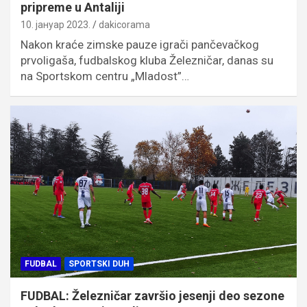
pripreme u Antaliji
10. јануар 2023.
dakicorama
Nakon kraće zimske pauze igrači pančevačkog
prvoligaša, fudbalskog kluba Železničar, danas su
na Sportskom centru „Mladost”…
FUDBAL
SPORTSKI DUH
FUDBAL: Železničar završio jesenji deo sezone