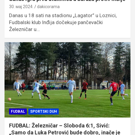
30. мај 2024.
dakicorama
Danas u 18 sati na stadionu „Lagator” u Loznici,
Fudbalski klub Inđija dočekuje pančevački
Železničar u…
FUDBAL
SPORTSKI DUH
FUDBAL: Železničar – Sloboda 6:1, Sivić:
„Samo da Luka Petrović bude dobro, inače je