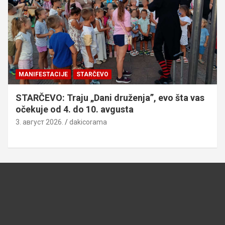
MANIFESTACIJE
STARČEVO
STARČEVO: Traju „Dani druženja”, evo šta vas
očekuje od 4. do 10. avgusta
3. август 2026.
dakicorama