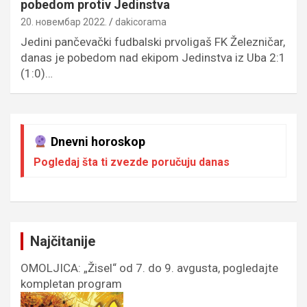
pobedom protiv Jedinstva
20. новембар 2022.
dakicorama
Jedini pančevački fudbalski prvoligaš FK Železničar,
danas je pobedom nad ekipom Jedinstva iz Uba 2:1
(1:0)…
Dnevni horoskop
Pogledaj šta ti zvezde poručuju danas
Najčitanije
OMOLJICA: „Žisel“ od 7. do 9. avgusta, pogledajte
kompletan program