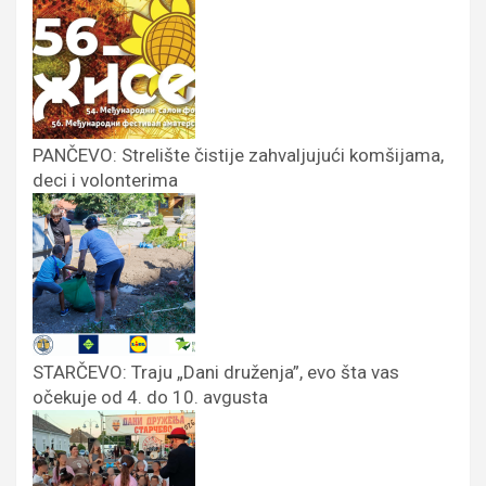
PANČEVO: Strelište čistije zahvaljujući komšijama,
deci i volonterima
STARČEVO: Traju „Dani druženja”, evo šta vas
očekuje od 4. do 10. avgusta