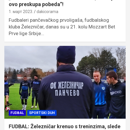
ovo preskupa pobeda”!
1. март 2023.
dakicorama
Fudbaleri pančevačkog prvoligaša, fudbalskog
kluba Železničar, danas su u 21. kolu Mozzart Bet
Prve lige Srbije…
FUDBAL
SPORTSKI DUH
FUDBAL: Železničar krenuo s treninzima, slede