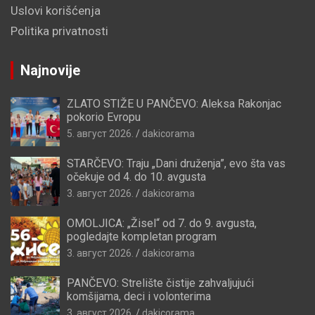
Uslovi korišćenja
Politika privatnosti
Najnovije
ZLATO STIŽE U PANČEVO: Aleksa Rakonjac
pokorio Evropu
5. август 2026.
dakicorama
STARČEVO: Traju „Dani druženja”, evo šta vas
očekuje od 4. do 10. avgusta
3. август 2026.
dakicorama
OMOLJICA: „Žisel“ od 7. do 9. avgusta,
pogledajte kompletan program
3. август 2026.
dakicorama
PANČEVO: Strelište čistije zahvaljujući
komšijama, deci i volonterima
3. август 2026.
dakicorama