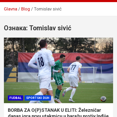
Glavna
Blog
Tomislav sivić
Ознака:
Tomislav sivić
FUDBAL
SPORTSKI DUH
BORBA ZA O(P)STANAK U ELITI: Železničar
danas igra prvu utakmicu u baražu protiv Inđije