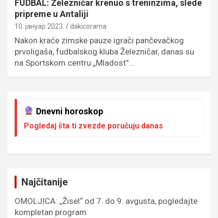
FUDBAL: Železničar krenuo s treninzima, slede
pripreme u Antaliji
10. јануар 2023.
dakicorama
Nakon kraće zimske pauze igrači pančevačkog
prvoligaša, fudbalskog kluba Železničar, danas su
na Sportskom centru „Mladost”…
Dnevni horoskop
Pogledaj šta ti zvezde poručuju danas
Najčitanije
OMOLJICA: „Žisel“ od 7. do 9. avgusta, pogledajte
kompletan program