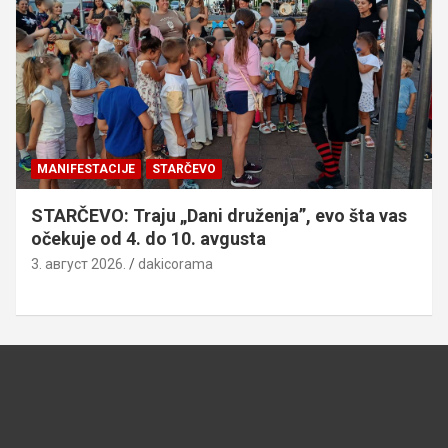
MANIFESTACIJE
STARČEVO
STARČEVO: Traju „Dani druženja”, evo šta vas
očekuje od 4. do 10. avgusta
3. август 2026.
dakicorama