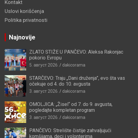
Kontakt
Uslovi korišćenja
Politika privatnosti
Najnovije
ZLATO STIŽE U PANČEVO: Aleksa Rakonjac
pokorio Evropu
5. август 2026.
dakicorama
STARČEVO: Traju „Dani druženja”, evo šta vas
očekuje od 4. do 10. avgusta
3. август 2026.
dakicorama
OMOLJICA: „Žisel“ od 7. do 9. avgusta,
pogledajte kompletan program
3. август 2026.
dakicorama
PANČEVO: Strelište čistije zahvaljujući
komšijama, deci i volonterima