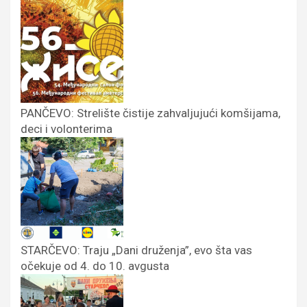
PANČEVO: Strelište čistije zahvaljujući komšijama,
deci i volonterima
STARČEVO: Traju „Dani druženja”, evo šta vas
očekuje od 4. do 10. avgusta