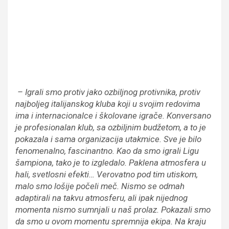
– Igrali smo protiv jako ozbiljnog protivnika, protiv
najboljeg italijanskog kluba koji u svojim redovima
ima i internacionalce i školovane igrače. Konversano
je profesionalan klub, sa ozbiljnim budžetom, a to je
pokazala i sama organizacija utakmice. Sve je bilo
fenomenalno, fascinantno. Kao da smo igrali Ligu
šampiona, tako je to izgledalo. Paklena atmosfera u
hali, svetlosni efekti… Verovatno pod tim utiskom,
malo smo lošije počeli meč. Nismo se odmah
adaptirali na takvu atmosferu, ali ipak nijednog
momenta nismo sumnjali u naš prolaz. Pokazali smo
da smo u ovom momentu spremnija ekipa. Na kraju