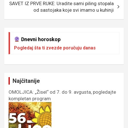
SAVET IZ PRVE RUKE: Uradite sami piling stopala
od sastojaka koje svi imamo u kuhinji
Dnevni horoskop
Pogledaj šta ti zvezde poručuju danas
Najčitanije
OMOLJICA: „Žisel“ od 7. do 9. avgusta, pogledajte
kompletan program