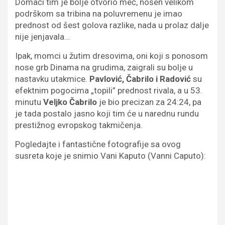
Domaći tim je bolje otvorio meč, nošen velikom
podrškom sa tribina na poluvremenu je imao
prednost od šest golova razlike, nada u prolaz dalje
nije jenjavala…
Ipak, momci u žutim dresovima, oni koji s ponosom
nose grb Dinama na grudima, zaigrali su bolje u
nastavku utakmice.
Pavlović, Čabrilo i Radović
su
efektnim pogocima „topili” prednost rivala, a u 53.
minutu
Veljko Čabrilo
je bio precizan za 24:24, pa
je tada postalo jasno koji tim će u narednu rundu
prestižnog evropskog takmičenja.
Pogledajte i fantastične fotografije sa ovog
susreta koje je snimio Vani Kaputo (Vanni Caputo):