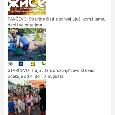
PANČEVO: Strelište čistije zahvaljujući komšijama,
deci i volonterima
STARČEVO: Traju „Dani druženja”, evo šta vas
očekuje od 4. do 10. avgusta