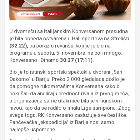
U dvomeču sa italijanskim Konversanom presudna
je bila pobeda ostvarena u Hali sportova na Strelištu
(32:22),
pa poraz u revanšu, koji je je bio na
programu u subotu, 5. novembra, ne boli mnogo:
Konversano–Dinamo
30:27 (17:11).
Bio je to istinski sportski spektakl u dvorani „San
Đakomo” u Bariju. Preko 2.000 gledalaca došlo je
da pomogne rukometašima Konversana kako bi
pokušali da anuliraju prednost rivala iz prvog meča,
a organizacija same utakmice bila je vrhunskom
nivou: kao da se radilo o finalu Lige šampiona. Zbog
svega toga, RK Konversano zaslužuje sve čestitke.
Pančevačka „ekspedicija” iz Barija nosi samo
najlepše uspomene.