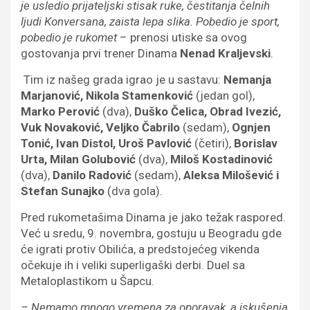
je usledio prijateljski stisak ruke, čestitanja čelnih
ljudi Konversana, zaista lepa slika. Pobedio je sport,
pobedio je rukomet
– prenosi utiske sa ovog
gostovanja prvi trener Dinama
Nenad Kraljevski
.
Tim iz našeg grada igrao je u sastavu:
Nemanja
Marjanović, Nikola Stamenković
(jedan gol),
Marko Perović
(dva),
Duško Čelica, Obrad Ivezić,
Vuk Novaković, Veljko Čabrilo
(sedam),
Ognjen
Tonić, Ivan Distol, Uroš Pavlović
(četiri),
Borislav
Urta, Milan Golubović
(dva),
Miloš Kostadinović
(dva),
Danilo Radović
(sedam),
Aleksa Milošević i
Stefan Sunajko
(dva gola).
Pred rukometašima Dinama je jako težak raspored.
Već u sredu, 9. novembra, gostuju u Beogradu gde
će igrati protiv Obilića, a predstojećeg vikenda
očekuje ih i veliki superligaški derbi. Duel sa
Metaloplastikom u Šapcu.
– Nemamo mnogo vremena za oporavak, a iskušenja