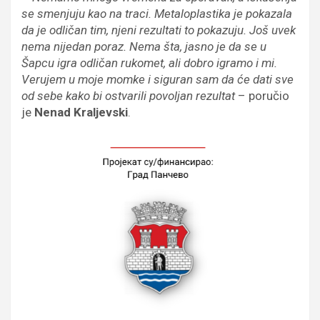
se smenjuju kao na traci. Metaloplastika je pokazala
da je odličan tim, njeni rezultati to pokazuju. Još uvek
nema nijedan poraz. Nema šta, jasno je da se u
Šapcu igra odličan rukomet, ali dobro igramo i mi.
Verujem u moje momke i siguran sam da će dati sve
od sebe kako bi ostvarili povoljan rezultat
– poručio
je
Nenad Kraljevski
.