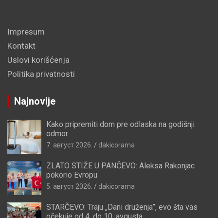
Impresum
Kontakt
Uslovi korišćenja
Politika privatnosti
Najnovije
Kako pripremiti dom pre odlaska na godišnji
odmor
7. август 2026.
dakicorama
ZLATO STIŽE U PANČEVO: Aleksa Rakonjac
pokorio Evropu
5. август 2026.
dakicorama
STARČEVO: Traju „Dani druženja”, evo šta vas
očekuje od 4. do 10. avgusta