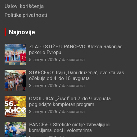
Uslovi korišćenja
Politika privatnosti
Najnovije
ZLATO STIŽE U PANČEVO: Aleksa Rakonjac
pokorio Evropu
5. август 2026.
dakicorama
STARČEVO: Traju „Dani druženja”, evo šta vas
očekuje od 4. do 10. avgusta
3. август 2026.
dakicorama
OMOLJICA: „Žisel“ od 7. do 9. avgusta,
pogledajte kompletan program
3. август 2026.
dakicorama
PANČEVO: Strelište čistije zahvaljujući
komšijama, deci i volonterima