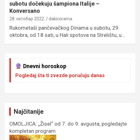
subotu dočekuju šampiona Italije –
Konversano
28. октобар 2022.
dakicorama
Rukometaši pančevačkog Dinama u subotu, 29.
oktobra, od 18 sati, u Hali spotova na Strelištu, u…
Dnevni horoskop
Pogledaj šta ti zvezde poručuju danas
Najčitanije
OMOLJICA: „Žisel“ od 7. do 9. avgusta, pogledajte
kompletan program