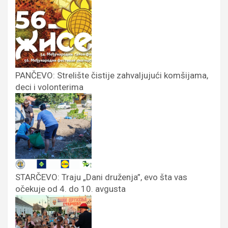
PANČEVO: Strelište čistije zahvaljujući komšijama,
deci i volonterima
STARČEVO: Traju „Dani druženja”, evo šta vas
očekuje od 4. do 10. avgusta