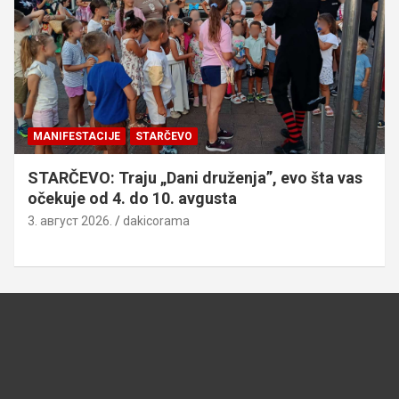
MANIFESTACIJE
STARČEVO
STARČEVO: Traju „Dani druženja”, evo šta vas
očekuje od 4. do 10. avgusta
3. август 2026.
dakicorama