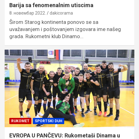
Barija sa fenomenalnim utiscima
8. новембар 2022.
dakicorama
Širom Starog kontinenta ponovo se sa
uvažavanjem i poštovanjem izgovara ime našeg
grada. Rukometni klub Dinamo…
RUKOMET
SPORTSKI DUH
EVROPA U PANČEVU: Rukometaši Dinama u