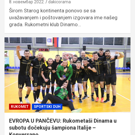
8. новембар 2022.
dakicorama
Širom Starog kontinenta ponovo se sa
uvažavanjem i poštovanjem izgovara ime našeg
grada. Rukometni klub Dinamo…
RUKOMET
SPORTSKI DUH
EVROPA U PANČEVU: Rukometaši Dinama u
subotu dočekuju šampiona Italije –
Konversano