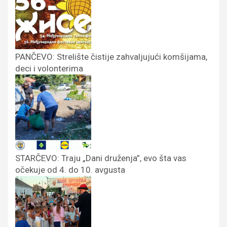
PANČEVO: Strelište čistije zahvaljujući komšijama,
deci i volonterima
STARČEVO: Traju „Dani druženja”, evo šta vas
očekuje od 4. do 10. avgusta