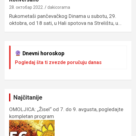
28. октобар 2022.
dakicorama
Rukometaši pančevačkog Dinama u subotu, 29.
oktobra, od 18 sati, u Hali spotova na Strelištu, u…
Dnevni horoskop
Pogledaj šta ti zvezde poručuju danas
Najčitanije
OMOLJICA: „Žisel“ od 7. do 9. avgusta, pogledajte
kompletan program