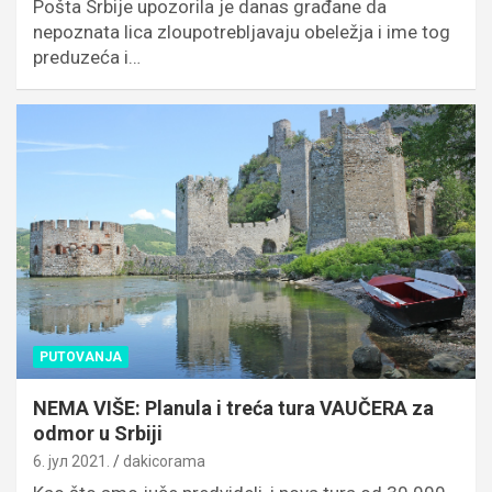
Pošta Srbije upozorila je danas građane da
nepoznata lica zloupotrebljavaju obeležja i ime tog
preduzeća i…
PUTOVANJA
NEMA VIŠE: Planula i treća tura VAUČERA za
odmor u Srbiji
6. јул 2021.
dakicorama