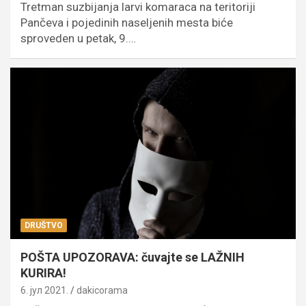
Tretman suzbijanja larvi komaraca na teritoriji
Pančeva i pojedinih naseljenih mesta biće
sproveden u petak, 9.…
DRUŠTVO
POŠTA UPOZORAVA: čuvajte se LAŽNIH
KURIRA!
6. јул 2021.
dakicorama