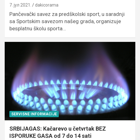
7. јул 2021.
dakicorama
Pančevački savez za predškolski sport, u saradnji
sa Sportskim savezom našeg grada, organizuje
besplatnu školu sporta…
SERVISNE INFORMACIJE
SRBIJAGAS: Kačarevo u četvrtak BEZ
ISPORUKE GASA od 7 do 14 sati