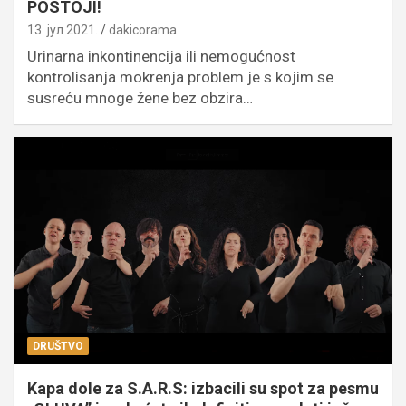
POSTOJI!
13. јул 2021.
dakicorama
Urinarna inkontinencija ili nemogućnost
kontrolisanja mokrenja problem je s kojim se
susreću mnoge žene bez obzira…
DRUŠTVO
Kapa dole za S.A.R.S: izbacili su spot za pesmu