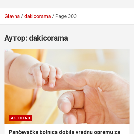
Glavna
dakicorama
Page 303
Аутор:
dakicorama
AKTUELNO
Pančevačka bolnica dobila vrednu opremu za