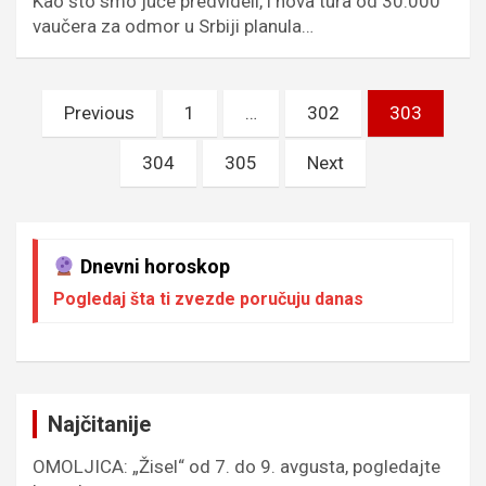
Kao što smo juče predvideli, i nova tura od 30.000
vaučera za odmor u Srbiji planula…
Пагинација
Previous
1
…
302
303
чланака
304
305
Next
Dnevni horoskop
Pogledaj šta ti zvezde poručuju danas
Najčitanije
OMOLJICA: „Žisel“ od 7. do 9. avgusta, pogledajte