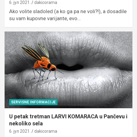
6. јул 2021.
dakicorama
Ako volite sladoled (a ko ga pa ne voli?!), a dosadile
su vam kupovne varijante, evo…
SERVISNE INFORMACIJE
U petak tretman LARVI KOMARACA u Pančevu i
nekoliko sela
6. јул 2021.
dakicorama