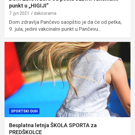
punkt u „HIGIJI”
7. јул 2021.
dakicorama
Dom zdravlja Pančevo saopštio je da će od petka,
9. jula, jedini vakcinalni punkt u Pančevu…
SPORTSKI DUH
Besplatna letnja ŠKOLA SPORTA za
PREDŠKOLCE