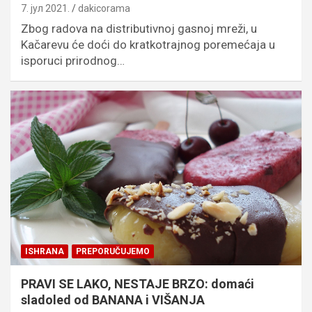
7. јул 2021.
dakicorama
Zbog radova na distributivnoj gasnoj mreži, u
Kačarevu će doći do kratkotrajnog poremećaja u
isporuci prirodnog…
ISHRANA
PREPORUČUJEMO
PRAVI SE LAKO, NESTAJE BRZO: domaći
sladoled od BANANA i VIŠANJA