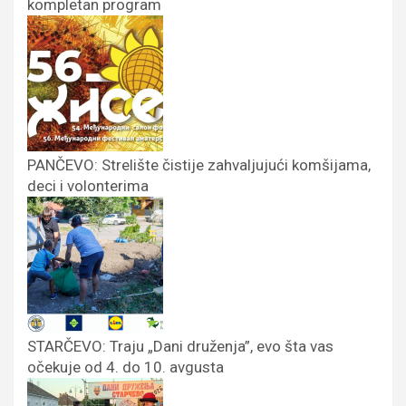
kompletan program
PANČEVO: Strelište čistije zahvaljujući komšijama,
deci i volonterima
STARČEVO: Traju „Dani druženja”, evo šta vas
očekuje od 4. do 10. avgusta