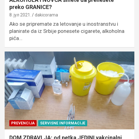
preko GRANICE?
8. јул 2021.
dakicorama
Ako se pripremate za letovanje u inostranstvu i
planirate da iz Srbije ponesete cigarete, alkoholna
pića…
PREVENCIJA
SERVISNE INFORMACIJE
DOM ZDRAVLJA: od petka JEDINI vakcinalni