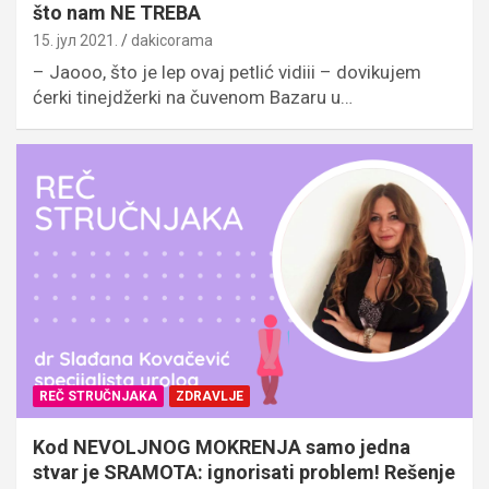
što nam NE TREBA
15. јул 2021.
dakicorama
– Jaooo, što je lep ovaj petlić vidiii – dovikujem
ćerki tinejdžerki na čuvenom Bazaru u…
REČ STRUČNJAKA
ZDRAVLJE
Kod NEVOLJNOG MOKRENJA samo jedna
stvar je SRAMOTA: ignorisati problem! Rešenje