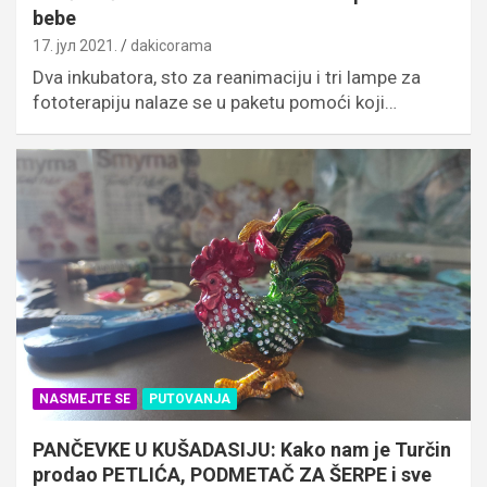
bebe
17. јул 2021.
dakicorama
Dva inkubatora, sto za reanimaciju i tri lampe za
fototerapiju nalaze se u paketu pomoći koji…
NASMEJTE SE
PUTOVANJA
PANČEVKE U KUŠADASIJU: Kako nam je Turčin
prodao PETLIĆA, PODMETAČ ZA ŠERPE i sve