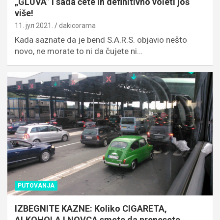
„GLUVA” i sada ćete ih definitivno voleti još
više!
11. јул 2021.
dakicorama
Kada saznate da je bend S.A.R.S. objavio nešto
novo, ne morate to ni da čujete ni…
PUTOVANJA
IZBEGNITE KAZNE: Koliko CIGARETA,
ALKOHOLA I NOVCA smete da prenesete