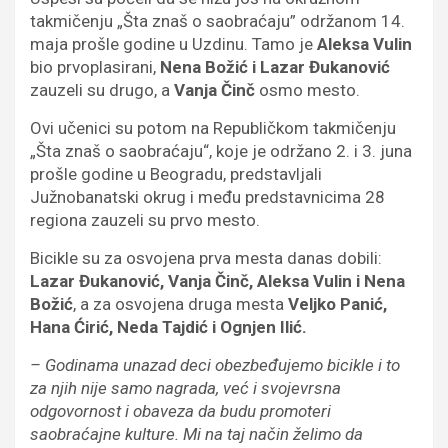
takmičenju „Šta znaš o saobraćaju” održanom 14.
maja prošle godine u Uzdinu. Tamo je
Aleksa Vulin
bio prvoplasirani,
Nena Božić i Lazar Đukanović
zauzeli su drugo, a
Vanja Činč
osmo mesto.
Ovi učenici su potom na Republičkom takmičenju
„Šta znaš o saobraćaju“, koje je održano 2. i 3. juna
prošle godine u Beogradu, predstavljali
Južnobanatski okrug i među predstavnicima 28
regiona zauzeli su prvo mesto.
Bicikle su za osvojena prva mesta danas dobili:
Lazar Đukanović, Vanja Činč, Aleksa Vulin i Nena
Božić
, a za osvojena druga mesta
Veljko Panić,
Hana Ćirić, Neda Tajdić i Ognjen Ilić.
– Godinama unazad deci obezbeđujemo bicikle i to
za njih nije samo nagrada, već i svojevrsna
odgovornost i obaveza da budu promoteri
saobraćajne kulture. Mi na taj način želimo da