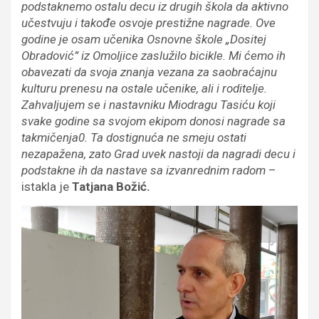
podstaknemo ostalu decu iz drugih škola da aktivno
učestvuju i takođe osvoje prestižne nagrade. Ove
godine je osam učenika Osnovne škole „Dositej
Obradović” iz Omoljice zaslužilo bicikle. Mi ćemo ih
obavezati da svoja znanja vezana za saobraćajnu
kulturu prenesu na ostale učenike, ali i roditelje.
Zahvaljujem se i nastavniku Miodragu Tasiću koji
svake godine sa svojom ekipom donosi nagrade sa
takmičenja0. Ta dostignuća ne smeju ostati
nezapažena, zato Grad uvek nastoji da nagradi decu i
podstakne ih da nastave sa izvanrednim radom
–
istakla je
Tatjana Božić.