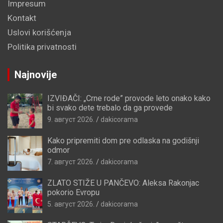
Impresum
Kontakt
Uslovi korišćenja
Politika privatnosti
Najnovije
IZVIĐAČI: „Crne rode” provode leto onako kako
bi svako dete trebalo da ga provede
9. август 2026.
dakicorama
Kako pripremiti dom pre odlaska na godišnji
odmor
7. август 2026.
dakicorama
ZLATO STIŽE U PANČEVO: Aleksa Rakonjac
pokorio Evropu
5. август 2026.
dakicorama