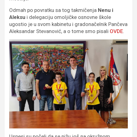
Odmah po povratku sa tog takmičenja
Nenu i
Aleksu
i delegaciju omoljičke osnovne škole
ugostio je u svom kabinetu i gradonačelnik Pančeva
Aleksandar Stevanović, a o tome smo pisali
OVDE
.
Uspesi su počeli da se nižu još na okružnom