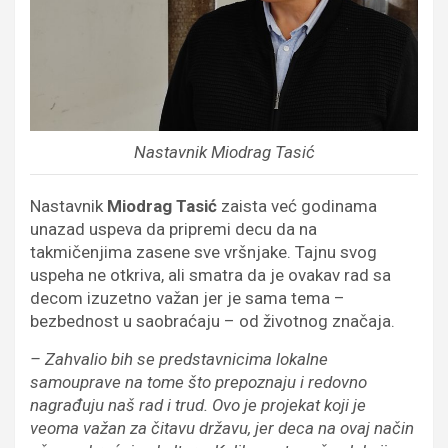
Nastavnik Miodrag Tasić
Nastavnik
Miodrag Tasić
zaista već godinama
unazad uspeva da pripremi decu da na
takmičenjima zasene sve vršnjake. Tajnu svog
uspeha ne otkriva, ali smatra da je ovakav rad sa
decom izuzetno važan jer je sama tema –
bezbednost u saobraćaju – od životnog značaja.
– Zahvalio bih se predstavnicima lokalne
samouprave na tome što prepoznaju i redovno
nagrađuju naš rad i trud. Ovo je projekat koji je
veoma važan za čitavu državu, jer deca na ovaj način