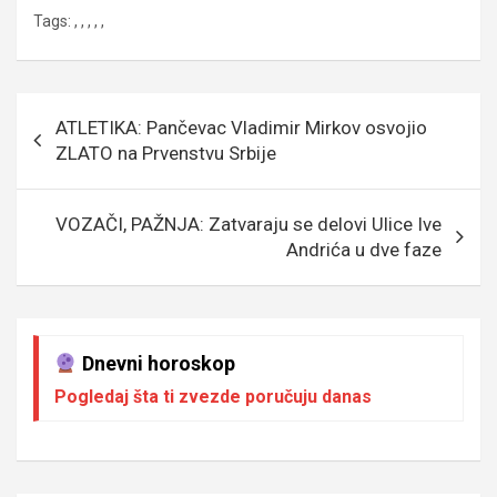
a
wi
m
es
es
b
h
ky
Tags:
,
,
,
,
,
ce
tt
ail
s
se
er
at
p
b
er
a
n
s
e
o
g
g
A
Кретање
ATLETIKA: Pančevac Vladimir Mirkov osvojio
o
e
er
p
чланка
ZLATO na Prvenstvu Srbije
k
p
VOZAČI, PAŽNJA: Zatvaraju se delovi Ulice Ive
Andrića u dve faze
Dnevni horoskop
Pogledaj šta ti zvezde poručuju danas