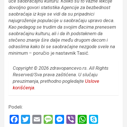
uče saobraćajnu kulturu. Koliko su to važne lekcije
dovoljno govori statistika Agencije za bezbednost
saobraćaja iz koje se vidi da su pripadnici
najugroženije populacije u saobraćaju upravo deca.
Kao pedagog se trudim da svojim đacima prenesem
saobraćajnu kulturu, ali i da ih podstaknem da
stečeno znanje šire dalje među drugom decom i
odraslima kako bi se saobraćajne nezgode svele na
minimum
– poručio je nastavnik Tasić.
Copyright © 2026 zdravopancevo.rs. All Rights
Reserved/Sva prava zaštićena.
U slučaju
preuzimanja, prethodno pogledajte
Uslove
korišćenja
.
Podeli:
F
T
E
M
M
Vi
W
S