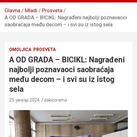
Glavna
Mladi
Prosveta
A OD GRADA – BICIKL: Nagrađeni najbolji poznavaoci
saobraćaja među decom – i svi su iz istog sela
OMOLJICA
PROSVETA
A OD GRADA – BICIKL: Nagrađeni
najbolji poznavaoci saobraćaja
među decom – i svi su iz istog
sela
25. јануар 2024.
dakicorama