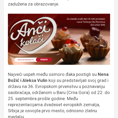
zadužena za obrazovanje.
Najveći uspeh među osmoro đaka postigli su
Nena
Božić i Aleksa Vulin
koji su predstavljali svoj grad i
državu na 36. Evropskom prvenstvu u poznavanju
saobraćaja, održanom u Baru (Crna Gora) od 22. do
25. septembra prošle godine. Među
reprezentacijama dvadeset evropskih zemalja,
Srbija je osvojila prvo mesto, odnosno zlatnu
medalju.