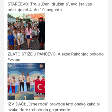
STARČEVO: Traju „Dani druženja”, evo šta vas
očekuje od 4. do 10. avgusta
ZLATO STIŽE U PANČEVO: Aleksa Rakonjac pokorio
Evropu
IZVIĐAČI: „Crne rode” provode leto onako kako bi
svako dete trebalo da ga provede