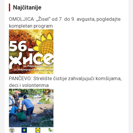
Najčitanije
OMOLJICA: „Žisel“ od 7. do 9. avgusta, pogledajte
kompletan program
PANČEVO: Strelište čistije zahvaljujući komšijama,
deci i volonterima