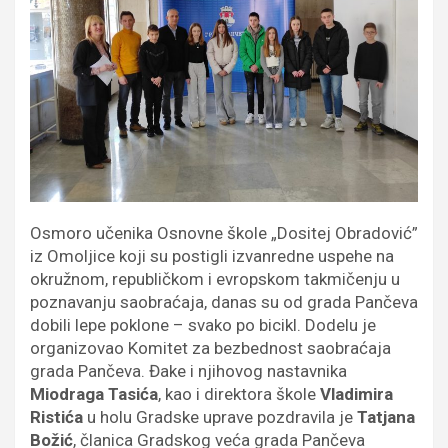
Osmoro učenika Osnovne škole „Dositej Obradović”
iz Omoljice koji su postigli izvanredne uspehe na
okružnom, republičkom i evropskom takmičenju u
poznavanju saobraćaja, danas su od grada Pančeva
dobili lepe poklone – svako po bicikl. Dodelu je
organizovao Komitet za bezbednost saobraćaja
grada Pančeva. Đake i njihovog nastavnika
Miodraga Tasića
, kao i direktora škole
Vladimira
Ristića
u holu Gradske uprave pozdravila je
Tatjana
Božić
, članica Gradskog veća grada Pančeva