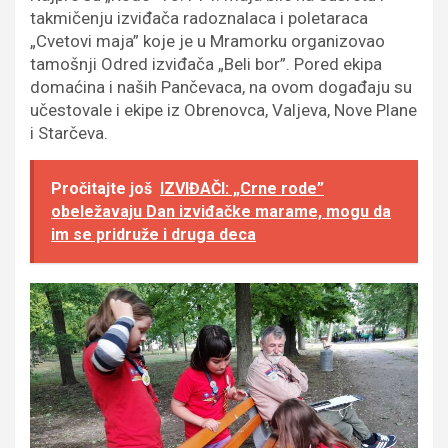
takmičenju izviđača radoznalaca i poletaraca
„Cvetovi maja” koje je u Mramorku organizovao
tamošnji Odred izviđača „Beli bor”. Pored ekipa
domaćina i naših Pančevaca, na ovom događaju su
učestovale i ekipe iz Obrenovca, Valjeva, Nove Plane
i Starčeva.
Pročitajte još
IZVIĐAČI: „Crne rode”
obeležavaju Dan izviđačke marame, mogu da
im se pridruže i druga deca