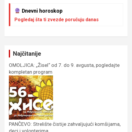
Dnevni horoskop
Pogledaj šta ti zvezde poručuju danas
Najčitanije
OMOLJICA: „Žisel“ od 7. do 9. avgusta, pogledajte
kompletan program
PANČEVO: Strelište čistije zahvaljujući komšijama,
deci i volonterima