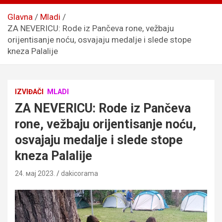
Glavna
Mladi
ZA NEVERICU: Rode iz Pančeva rone, vežbaju
orijentisanje noću, osvajaju medalje i slede stope
kneza Palalije
IZVIĐAČI
MLADI
ZA NEVERICU: Rode iz Pančeva
rone, vežbaju orijentisanje noću,
osvajaju medalje i slede stope
kneza Palalije
24. мај 2023.
dakicorama