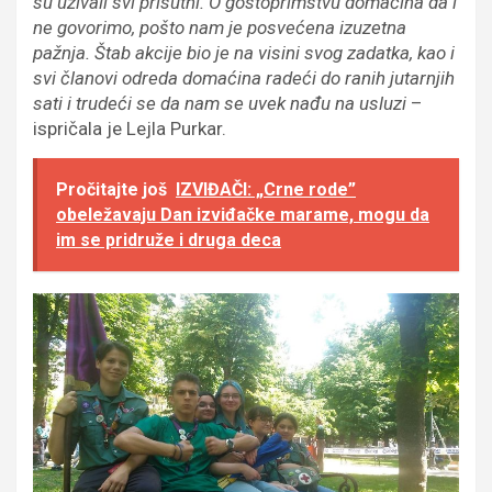
su uživali svi prisutni. O gostoprimstvu domaćina da i
ne govorimo, pošto nam je posvećena izuzetna
pažnja. Štab akcije bio je na visini svog zadatka, kao i
svi članovi odreda domaćina radeći do ranih jutarnjih
sati i trudeći se da nam se uvek nađu na usluzi
–
ispričala je Lejla Purkar.
Pročitajte još
IZVIĐAČI: „Crne rode”
obeležavaju Dan izviđačke marame, mogu da
im se pridruže i druga deca