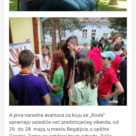
A prva naredna avantura za koju se „Rode”
spremaju uslediće već predstojećeg vikenda, od
26. do 28. maja, u mestu Begaljica, u opštini