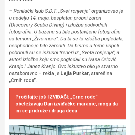
– Ronilački klub S.D.T. „Svet ronjenja” organizovao je
u nedelju 14. maja, besplatan probni zaron
(Discovery Scuba Diving) i izložbu podvodnih
fotografija. U bazenu su bile postavljene fotografije
sa temom „Živo more”. Da bi se ta izložba pogledala,
neophodno je bilo zaroniti. Da bismo u tome uspeli
pobrinuli su se iskusni treneri iz „Sveta ronjenja”, a
autori izložbe koju smo pogledali su Ivana Orlović
Kranjc i Janez Kranjc. Ovo iskustvo bilo je stvarno
nezaboravno
– rekla je
Lejla Purkar
, starešina
„Crnih roda”.
Pročitajte još
IZVIĐAČI: „Crne rode”
obeležavaju Dan izviđačke marame, mogu da
im se pridruže i druga deca