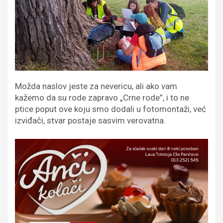
Možda naslov jeste za nevericu, ali ako vam
kažemo da su rode zapravo „Crne rode”, i to ne
ptice poput ove koju smo dodali u fotomontaži, već
izviđači, stvar postaje sasvim verovatna.