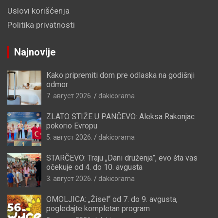
Uslovi korišćenja
Politika privatnosti
Najnovije
Kako pripremiti dom pre odlaska na godišnji
odmor
7. август 2026.
dakicorama
ZLATO STIŽE U PANČEVO: Aleksa Rakonjac
pokorio Evropu
5. август 2026.
dakicorama
STARČEVO: Traju „Dani druženja”, evo šta vas
očekuje od 4. do 10. avgusta
3. август 2026.
dakicorama
OMOLJICA: „Žisel“ od 7. do 9. avgusta,
pogledajte kompletan program