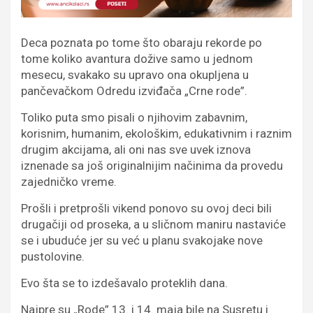
Deca poznata po tome što obaraju rekorde po
tome koliko avantura dožive samo u jednom
mesecu, svakako su upravo ona okupljena u
pančevačkom Odredu izviđača „Crne rode”.
Toliko puta smo pisali o njihovim zabavnim,
korisnim, humanim, ekološkim, edukativnim i raznim
drugim akcijama, ali oni nas sve uvek iznova
iznenade sa još originalnijim načinima da provedu
zajedničko vreme.
Prošli i pretprošli vikend ponovo su ovoj deci bili
drugačiji od proseka, a u sličnom maniru nastaviće
se i ubuduće jer su već u planu svakojake nove
pustolovine.
Evo šta se to izdešavalo proteklih dana.
Najpre su „Rode” 13. i 14. maja bile na Susretu i