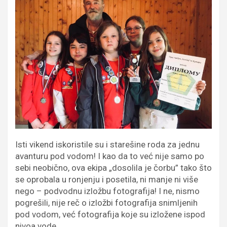
Isti vikend iskoristile su i starešine roda za jednu
avanturu pod vodom! I kao da to već nije samo po
sebi neobično, ova ekipa „dosolila je čorbu” tako što
se oprobala u ronjenju i posetila, ni manje ni više
nego – podvodnu izložbu fotografija! I ne, nismo
pogrešili, nije reč o izložbi fotografija snimljenih
pod vodom, već fotografija koje su izložene ispod
nivoa vode.