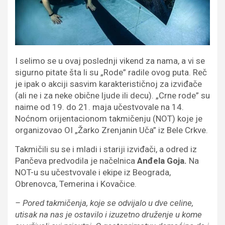
I selimo se u ovaj poslednji vikend za nama, a vi se
sigurno pitate šta li su „Rode” radile ovog puta. Reč
je ipak o akciji sasvim karakterističnoj za izviđače
(ali ne i za neke obične ljude ili decu). „Crne rode” su
naime od 19. do 21. maja učestvovale na 14.
Noćnom orijentacionom takmičenju (NOT) koje je
organizovao OI „Žarko Zrenjanin Uča” iz Bele Crkve.
Takmičili su se i mladi i stariji izviđači, a odred iz
Pančeva predvodila je načelnica
Anđela Goja.
Na
NOT-u su učestvovale i ekipe iz Beograda,
Obrenovca, Temerina i Kovačice.
– Pored takmičenja, koje se odvijalo u dve celine,
utisak na nas je ostavilo i izuzetno druženje u kome