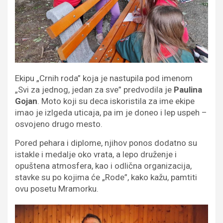
Ekipu „Crnih roda” koja je nastupila pod imenom
„Svi za jednog, jedan za sve” predvodila je
Paulina
Gojan
. Moto koji su deca iskoristila za ime ekipe
imao je izlgeda uticaja, pa im je doneo i lep uspeh –
osvojeno drugo mesto.
Pored pehara i diplome, njihov ponos dodatno su
istakle i medalje oko vrata, a lepo druženje i
opuštena atmosfera, kao i odlična organizacija,
stavke su po kojima će „Rode”, kako kažu, pamtiti
ovu posetu Mramorku.