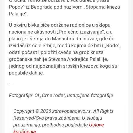
Grocka. Tamo se održava bivak odreda „Raša
Popov” iz Beograda pod nazivom „Stopama kneza
Palalije”.
U okviru bivka biće održane radionice u sklopu
nacionalne aktivnosti „Prolećno izazivanje”, a u
planu je i šetnja do Manastira Rajinovac, gde će
izviđači iz cele Srbije, među kojima će biti i „Rode”,
odati počast i položiti cveće na grob kneza
gročanske nahije Stevana Andrejića Palallije,
jednog od najpoznatijih srpskih knezova koga su
pogubile dahije.
—
Fotografije: OI „Crne rode”, ustupljene fotografije
Copyright © 2026 zdravopancevo.rs. All Rights
Reserved/Sva prava zaštićena.
U slučaju
preuzimanja, prethodno pogledajte
Uslove
korišćenja
.