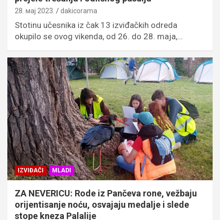
28. мај 2023.
dakicorama
Stotinu učesnika iz čak 13 izviđačkih odreda
okupilo se ovog vikenda, od 26. do 28. maja,…
IZVIĐAČI
MLADI
ZA NEVERICU: Rode iz Pančeva rone, vežbaju
orijentisanje noću, osvajaju medalje i slede
stope kneza Palalije