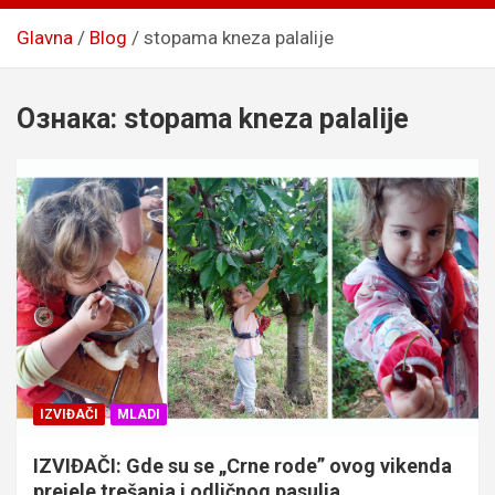
Glavna
Blog
stopama kneza palalije
Ознака:
stopama kneza palalije
IZVIĐAČI
MLADI
IZVIĐAČI: Gde su se „Crne rode” ovog vikenda
prejele trešanja i odličnog pasulja