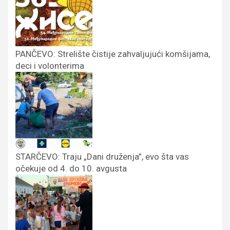
PANČEVO: Strelište čistije zahvaljujući komšijama,
deci i volonterima
STARČEVO: Traju „Dani druženja”, evo šta vas
očekuje od 4. do 10. avgusta