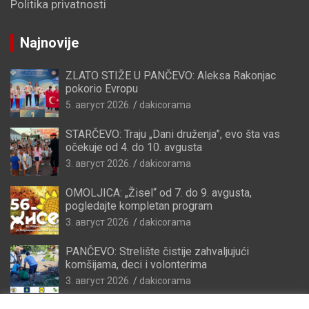
Politika privatnosti
Najnovije
ZLATO STIŽE U PANČEVO: Aleksa Rakonjac
pokorio Evropu
5. август 2026.
dakicorama
STARČEVO: Traju „Dani druženja”, evo šta vas
očekuje od 4. do 10. avgusta
3. август 2026.
dakicorama
OMOLJICA: „Žisel“ od 7. do 9. avgusta,
pogledajte kompletan program
3. август 2026.
dakicorama
PANČEVO: Strelište čistije zahvaljujući
komšijama, deci i volonterima
3. август 2026.
dakicorama