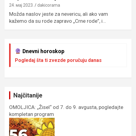
24. мај 2023.
dakicorama
Možda naslov jeste za nevericu, ali ako vam
kažemo da su rode zapravo „Crne rode”, i…
Dnevni horoskop
Pogledaj šta ti zvezde poručuju danas
Najčitanije
OMOLJICA: „Žisel“ od 7. do 9. avgusta, pogledajte
kompletan program