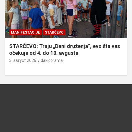
MANIFESTACIJE
STARČEVO
STARČEVO: Traju „Dani druženja”, evo šta vas
očekuje od 4. do 10. avgusta
3. август 2026.
dakicorama