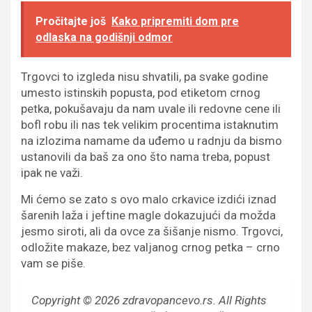
Pročitajte još
Kako pripremiti dom pre
odlaska na godišnji odmor
Trgovci to izgleda nisu shvatili, pa svake godine
umesto istinskih popusta, pod etiketom crnog
petka, pokušavaju da nam uvale ili redovne cene ili
bofl robu ili nas tek velikim procentima istaknutim
na izlozima namame da uđemo u radnju da bismo
ustanovili da baš za ono što nama treba, popust
ipak ne važi.
Mi ćemo se zato s ovo malo crkavice izdići iznad
šarenih laža i jeftine magle dokazujući da možda
jesmo siroti, ali da ovce za šišanje nismo. Trgovci,
odložite makaze, bez valjanog crnog petka – crno
vam se piše.
Copyright © 2026 zdravopancevo.rs. All Rights