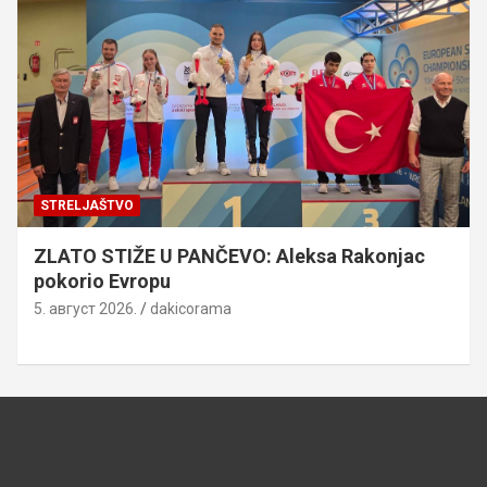
STRELJAŠTVO
ZLATO STIŽE U PANČEVO: Aleksa Rakonjac
pokorio Evropu
5. август 2026.
dakicorama