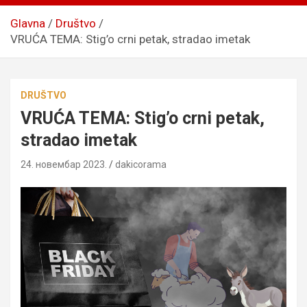
Glavna
Društvo
VRUĆA TEMA: Stig’o crni petak, stradao imetak
DRUŠTVO
VRUĆA TEMA: Stig’o crni petak,
stradao imetak
24. новембар 2023.
dakicorama