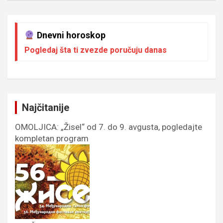
Dnevni horoskop
Pogledaj šta ti zvezde poručuju danas
Najčitanije
OMOLJICA: „Žisel“ od 7. do 9. avgusta, pogledajte
kompletan program