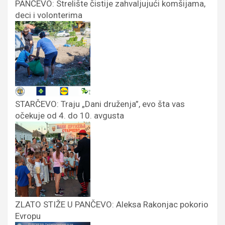
PANČEVO: Strelište čistije zahvaljujući komšijama,
deci i volonterima
STARČEVO: Traju „Dani druženja”, evo šta vas
očekuje od 4. do 10. avgusta
ZLATO STIŽE U PANČEVO: Aleksa Rakonjac pokorio
Evropu