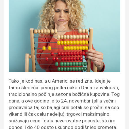
Tako je kod nas, a u Americi se red zna. Ideja je
tamo sledeća: prvog petka nakon Dana zahvalnosti,
tradicionalno počinje sezona božićne kupovine. Tog
dana, a ove godine je to 24. novembar (ali u većini
prodavnica taj ko bajagi crni petak se proširi na ceo
vikend ili čak celu nedelju), trgovci maksimalno
snižavaju cene i daju neverovatne popuste, što im
donosi i do 40 odsto ukupnog godišnjeg prometa.