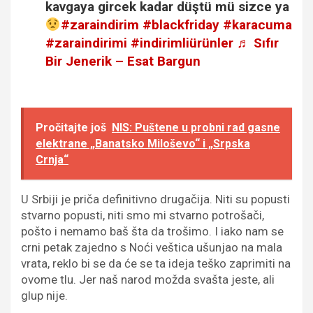
kavgaya gircek kadar düştü mü sizce ya
#zaraindirim
#blackfriday
#karacuma
#zaraindirimi
#indirimliürünler
♬ Sıfır
Bir Jenerik – Esat Bargun
Pročitajte još
NIS: Puštene u probni rad gasne
elektrane „Banatsko Miloševo“ i „Srpska
Crnja“
U Srbiji je priča definitivno drugačija. Niti su popusti
stvarno popusti, niti smo mi stvarno potrošači,
pošto i nemamo baš šta da trošimo. I iako nam se
crni petak zajedno s Noći veštica ušunjao na mala
vrata, reklo bi se da će se ta ideja teško zaprimiti na
ovome tlu. Jer naš narod možda svašta jeste, ali
glup nije.