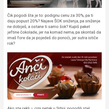
Čik pogodi šta je to: podignu cenu za 30%, pa ti
daju popust 20%? Najave ŠOK sniženja, pa sniženje
ne dobiješ, a ostane ti samo šok? Kupiš paket
jeftine čokolade, jer na komad nema, pa skontaš da
imaš fore da je pojedeš do ponoći, jer sutra ističe
rok?
Ako ste rekli – crni petak u Srbiji, pogodili ste!