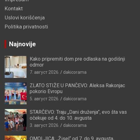
Kontakt
Uslovi korišćenja
Politika privatnosti
Najnovije
Kako pripremiti dom pre odlaska na godišnji
odmor
7. август 2026.
dakicorama
ZLATO STIŽE U PANČEVO: Aleksa Rakonjac
pokorio Evropu
5. август 2026.
dakicorama
STARČEVO: Traju „Dani druženja”, evo šta vas
očekuje od 4. do 10. avgusta
3. август 2026.
dakicorama
OMOLJICA: „Žisel“ od 7. do 9. avgusta,