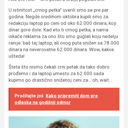
U istinitost „crnog petka” uverili smo se pre par
godina. Negde sredinom oktobra kupili smo za
redakciju laptop po ceni od oko 62.000 dinara, koji
dinar gore dole. Kad eto ti crnog petka, a nama
iskače reklama za ono što smo guglali koju nedelju
ranije: baš taj laptop, ali ovog puta snižen sa 78.000
dinara na neverovatne 62.000 dinara. Wow, kakva
ušteda!
Šteta što nismo čekali crni petak da tako dobro
prođemo i da laptop umesto za 62.000 sada
kupimo po drastično sniženoj ceni za… oh, wait…
Pročitajte još
Kako pripremiti dom pre
odlaska na godišnji odmor