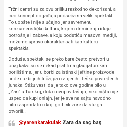
Tržni centri su za ovu priliku raskošno dekorisani, a
ceo koncept događaja podseća na veliki spektakl.
To uopšte i nije slučajno jer savremenu
konzumerističku kulturu, kojom dominiraju ideje
potrošnje i zabave, a koju podstiču masovni mediji,
možemo upravo okarakterisati kao kulturu
spektakla.
Doduše, spektakl se preko bare često pretvori u
onaj kakvi su se nekad pratili na gladijatorskim
borilištima, jer u borbi za istinski jeftine proizvode
bude i ozbiljnih tuča, pa i ranjenih i teško povređenih
junaka. Stižu vesti da je tako ove godine bilo u
„Zari” u Turskoj, dok u ovoj ovdašnjoj niko ništa nije
uspeo da kupi onlajn, jer je sve na sajtu navodno
bilo rasprodato u koji god cik zore da ste ga
otvorili…
@yarenkarakulak
Zara da saç baş