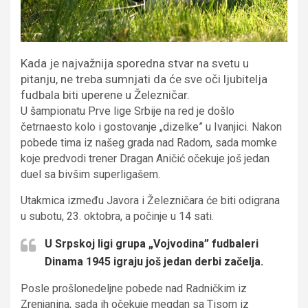
Kada je najvažnija sporedna stvar na svetu u
pitanju, ne treba sumnjati da će sve oči ljubitelja
fudbala biti uperene u Železničar.
U šampionatu Prve lige Srbije na red je došlo
četrnaesto kolo i gostovanje „dizelke” u Ivanjici. Nakon
pobede tima iz našeg grada nad Radom, sada momke
koje predvodi trener Dragan Aničić očekuje još jedan
duel sa bivšim superligašem.
Utakmica između Javora i Železničara će biti odigrana
u subotu, 23. oktobra, a počinje u 14 sati.
U Srpskoj ligi grupa „Vojvodina” fudbaleri
Dinama 1945 igraju još jedan derbi začelja.
Posle prošlonedeljne pobede nad Radničkim iz
Zrenjanina, sada ih očekuje megdan sa Tisom iz