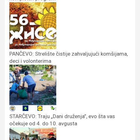
PANČEVO: Strelište čistije zahvaljujući komšijama,
deci i volonterima
STARČEVO: Traju „Dani druženja”, evo šta vas
očekuje od 4. do 10. avgusta