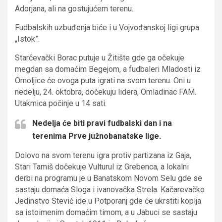
Adorjana, ali na gostujućem terenu.
Fudbalskih uzbuđenja biće i u Vojvođanskoj ligi grupa
„Istok”.
Starčevački Borac putuje u Žitište gde ga očekuje
megdan sa domaćim Begejom, a fudbaleri Mladosti iz
Omoljice će ovoga puta igrati na svom terenu. Oni u
nedelju, 24. oktobra, dočekuju lidera, Omladinac FAM.
Utakmica počinje u 14 sati.
Nedelja će biti pravi fudbalski dan i na
terenima Prve južnobanatske lige.
Dolovo na svom terenu igra protiv partizana iz Gaja,
Stari Tamiš dočekuje Vulturul iz Grebenca, a lokalni
derbi na programu je u Banatskom Novom Selu gde se
sastaju domaća Sloga i ivanovačka Strela. Kačarevačko
Jedinstvo Stević ide u Potporanj gde će ukrstiti koplja
sa istoimenim domaćim timom, a u Jabuci se sastaju