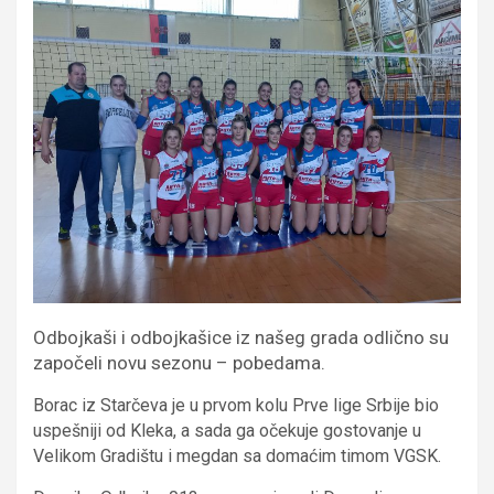
Odbojkaši i odbojkašice iz našeg grada odlično su
započeli novu sezonu – pobedama.
Borac iz Starčeva je u prvom kolu Prve lige Srbije bio
uspešniji od Kleka, a sada ga očekuje gostovanje u
Velikom Gradištu i megdan sa domaćim timom VGSK.