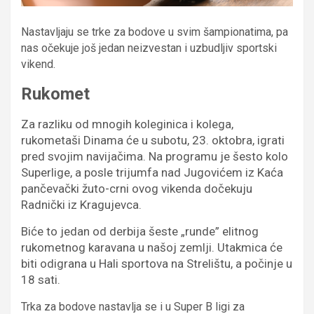
Nastavljaju se trke za bodove u svim šampionatima, pa
nas očekuje još jedan neizvestan i uzbudljiv sportski
vikend.
Rukomet
Za razliku od mnogih koleginica i kolega,
rukometaši Dinama će u subotu, 23. oktobra, igrati
pred svojim navijačima. Na programu je šesto kolo
Superlige, a posle trijumfa nad Jugovićem iz Kaća
pančevački žuto-crni ovog vikenda dočekuju
Radnički iz Kragujevca.
Biće to jedan od derbija šeste „runde” elitnog
rukometnog karavana u našoj zemlji. Utakmica će
biti odigrana u Hali sportova na Strelištu, a počinje u
18 sati.
Trka za bodove nastavlja se i u Super B ligi za