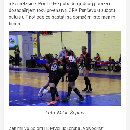
rukometašice. Posle dve pobede i jednog poraza u
dosadašnjem toku prvenstva, ŽRK Pančevo u subotu
putuje u Pirot gde će sastati sa domaćim istoimenim
timom.
Foto: Milan Šupica
Zanimljivo će biti i u Prvoj ligi grupa „Vojvodina”.