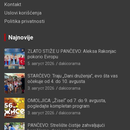
Kontakt
Uslovi korišćenja
Politika privatnosti
Najnovije
ZLATO STIŽE U PANČEVO: Aleksa Rakonjac
pokorio Evropu
5. август 2026.
dakicorama
STARČEVO: Traju „Dani druženja”, evo šta vas
očekuje od 4. do 10. avgusta
3. август 2026.
dakicorama
OMOLJICA: „Žisel“ od 7. do 9. avgusta,
pogledajte kompletan program
3. август 2026.
dakicorama
PANČEVO: Strelište čistije zahvaljujući