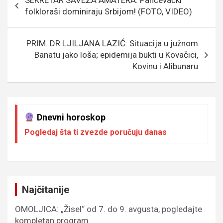
SEKRETAR SAVEZA AMATERA: Pančevački
o
e
er
p
чланка
folkloraši dominiraju Srbijom! (FOTO, VIDEO)
k
p
PRIM. DR LJILJANA LAZIĆ: Situacija u južnom
Banatu jako loša; epidemija bukti u Kovačici,
Kovinu i Alibunaru
Dnevni horoskop
Pogledaj šta ti zvezde poručuju danas
Najčitanije
OMOLJICA: „Žisel“ od 7. do 9. avgusta, pogledajte
kompletan program