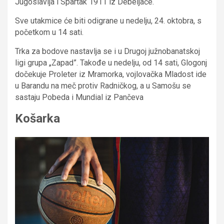
Jugoslavija i Spartak 1911 iz Debeljače.
Sve utakmice će biti odigrane u nedelju, 24. oktobra, s
početkom u 14 sati.
Trka za bodove nastavlja se i u Drugoj južnobanatskoj
ligi grupa „Zapad”. Takođe u nedelju, od 14 sati, Glogonj
dočekuje Proleter iz Mramorka, vojlovačka Mladost ide
u Barandu na meč protiv Radničkog, a u Samošu se
sastaju Pobeda i Mundial iz Pančeva
Košarka