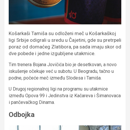
Košarkaši Tamiša su odloženi meč u Košarkaškoj
ligi Srbije odigrali u sredu u Čajetini, gde su pretrpeli
poraz od domaćeg Zlatibora, pa sada imaju skor od
dve pobede i jedne izgubljene utakmice.
Tim trenera Bojana Jovičića bio je desetkovan, a novo
iskušenje očekuje već u subotu. U Beogradu, tačno u
podne, počeće meč između Slodesa i Tamiša.
U Drugoj regionalnoj ligi na programu su utakmice
između Opova 99 i Jedinstva iz Kačareva i Šimanovaca
i pančevačkog Dinama.
Odbojka