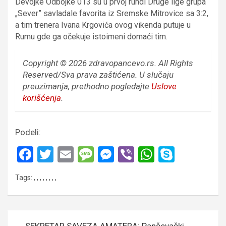
Devojke Odbojke 013 su u prvoj rundi Druge lige grupa
„Sever” savladale favorita iz Sremske Mitrovice sa 3:2,
a
tim trenera Ivana Krgovića ovog vikenda putuje u
Rumu gde ga očekuje istoimeni domaći tim.
Copyright © 2026 zdravopancevo.rs. All Rights
Reserved/Sva prava zaštićena.
U slučaju
preuzimanja, prethodno pogledajte
Uslove
korišćenja
.
Podeli:
F
T
E
M
M
Vi
W
S
a
wi
m
es
es
b
h
ky
Tags:
,
,
,
,
,
,
,
,
ce
tt
ail
s
se
er
at
p
b
er
a
n
s
e
o
g
g
A
Кретање