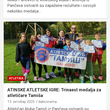
Pančeva ostvarili su zapažene rezultate i osvojili
nekoliko medalja…
ATLETIKA
ATINSKE ATLETSKE IGRE: Trinaest medalja za
atletičare Tamiša
13. октобар 2025.
dakicorama
Atletičari kluba Tamiš iz Pančeva ostvarili su