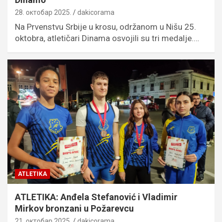
28. октобар 2025.
dakicorama
Na Prvenstvu Srbije u krosu, održanom u Nišu 25.
oktobra, atletičari Dinama osvojili su tri medalje.…
ATLETIKA
ATLETIKA: Anđela Stefanović i Vladimir
Mirkov bronzani u Požarevcu
21. октобар 2025.
dakicorama