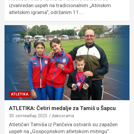
izvanredan uspeh na tradicionalnim „Atinskim
atletskim igrama“, održanim 11.…
ATLETIKA
ATLETIKA: Četiri medalje za Tamiš u Šapcu
30. септембар 2025.
dakicorama
Atletičari Tamiša iz Pančeva ostvarili su zapažen
uspeh na „Gospojinskom atletskom mitingu“