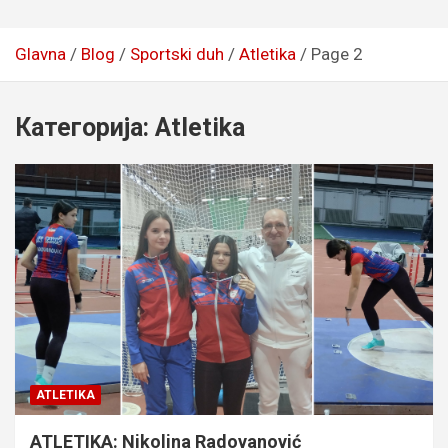
Glavna
Blog
Sportski duh
Atletika
Page 2
Категорија:
Atletika
ATLETIKA
ATLETIKA: Nikolina Radovanović