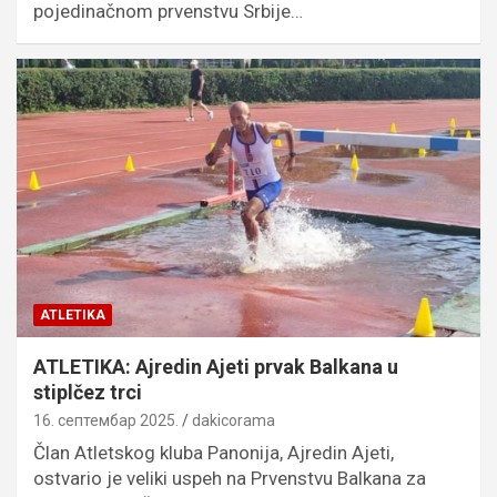
pojedinačnom prvenstvu Srbije…
ATLETIKA
ATLETIKA: Ajredin Ajeti prvak Balkana u
stiplčez trci
16. септембар 2025.
dakicorama
Član Atletskog kluba Panonija, Ajredin Ajeti,
ostvario je veliki uspeh na Prvenstvu Balkana za