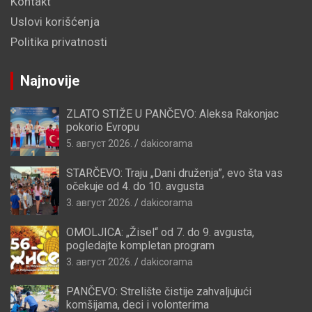
Kontakt
Uslovi korišćenja
Politika privatnosti
Najnovije
ZLATO STIŽE U PANČEVO: Aleksa Rakonjac
pokorio Evropu
5. август 2026.
dakicorama
STARČEVO: Traju „Dani druženja”, evo šta vas
očekuje od 4. do 10. avgusta
3. август 2026.
dakicorama
OMOLJICA: „Žisel“ od 7. do 9. avgusta,
pogledajte kompletan program
3. август 2026.
dakicorama
PANČEVO: Strelište čistije zahvaljujući
komšijama, deci i volonterima