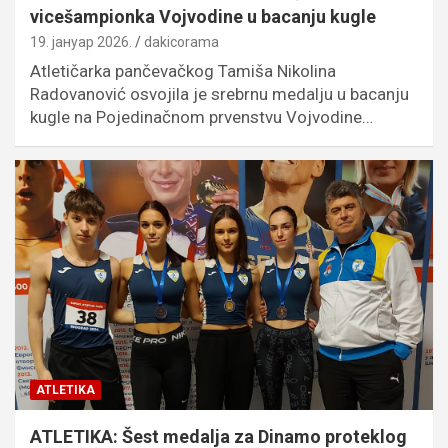
vicešampionka Vojvodine u bacanju kugle
19. јануар 2026.
dakicorama
Atletičarka pančevačkog Tamiša Nikolina
Radovanović osvojila je srebrnu medalju u bacanju
kugle na Pojedinačnom prvenstvu Vojvodine…
ATLETIKA
ATLETIKA: Šest medalja za Dinamo proteklog