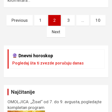
kilometara…
Пагинација
Previous
1
2
3
…
10
чланака
Next
Dnevni horoskop
Pogledaj šta ti zvezde poručuju danas
Najčitanije
OMOLJICA: „Žisel“ od 7. do 9. avgusta, pogledajte
kompletan program