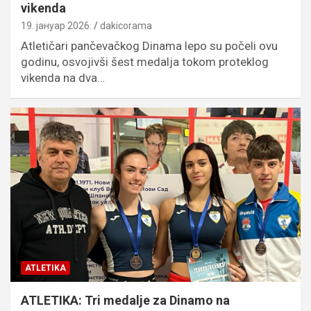
vikenda
19. јануар 2026.
dakicorama
Atletičari pančevačkog Dinama lepo su počeli ovu
godinu, osvojivši šest medalja tokom proteklog
vikenda na dva…
ATLETIKA
ATLETIKA: Tri medalje za Dinamo na