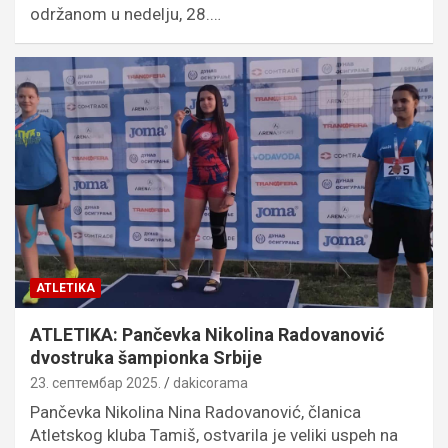
održanom u nedelju, 28.…
ATLETIKA
ATLETIKA: Pančevka Nikolina Radovanović
dvostruka šampionka Srbije
23. септембар 2025.
dakicorama
Pančevka Nikolina Nina Radovanović, članica
Atletskog kluba Tamiš, ostvarila je veliki uspeh na