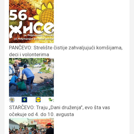
PANČEVO: Strelište čistije zahvaljujući komšijama,
deci i volonterima
STARČEVO: Traju „Dani druženja”, evo šta vas
očekuje od 4. do 10. avgusta