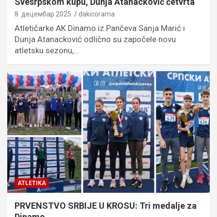
Svesrpskom kupu, Dunja Atanacković četvrta
8. децембар 2025.
dakicorama
Atletičarke AK Dinamo iz Pančeva Sanja Marić i
Dunja Atanacković odlično su započele novu
atletsku sezonu,…
ATLETIKA
PRVENSTVO SRBIJE U KROSU: Tri medalje za
Dinamo