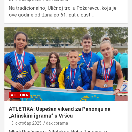
Na tradicionalnoj Uličnoj trci u Požarevcu, koja je
ove godine održana po 61. put u čast…
ATLETIKA
ATLETIKA: Uspešan vikend za Panoniju na
„Atinskim igrama“ u Vršcu
13. октобар 2025.
dakicorama
Mladi Pančevci iz Atletskog kluba Panonija iz