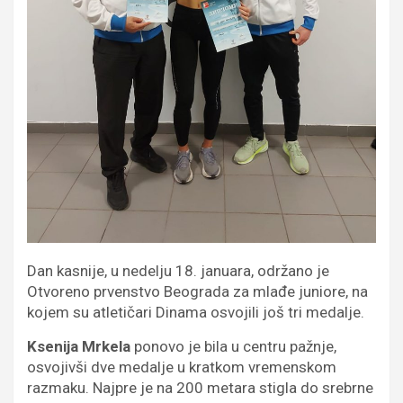
Dan kasnije, u nedelju 18. januara, održano je
Otvoreno prvenstvo Beograda za mlađe juniore, na
kojem su atletičari Dinama osvojili još tri medalje.
Ksenija Mrkela
ponovo je bila u centru pažnje,
osvojivši dve medalje u kratkom vremenskom
razmaku. Najpre je na 200 metara stigla do srebrne