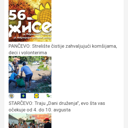
PANČEVO: Strelište čistije zahvaljujući komšijama,
deci i volonterima
STARČEVO: Traju „Dani druženja”, evo šta vas
očekuje od 4. do 10. avgusta