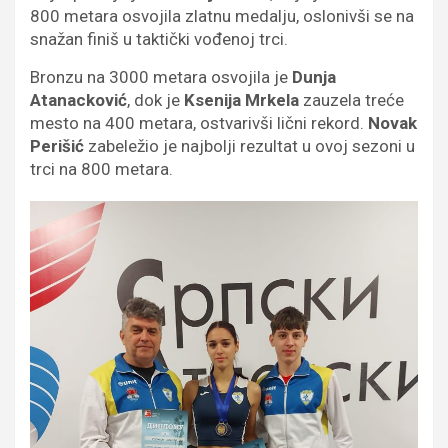
800 metara osvojila zlatnu medalju, oslonivši se na
snažan finiš u taktički vođenoj trci.
Bronzu na 3000 metara osvojila je
Dunja
Atanacković
, dok je
Ksenija Mrkela
zauzela treće
mesto na 400 metara, ostvarivši lični rekord.
Novak
Perišić
zabeležio je najbolji rezultat u ovoj sezoni u
trci na 800 metara.