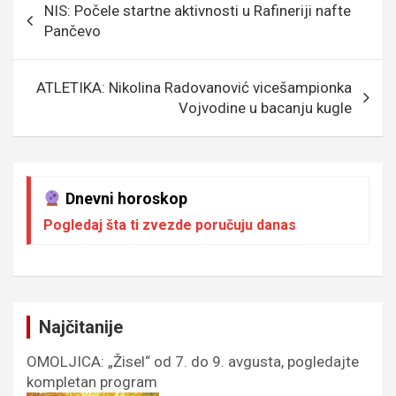
NIS: Počele startne aktivnosti u Rafineriji nafte
o
g
g
A
чланка
Pančevo
o
e
er
p
k
p
ATLETIKA: Nikolina Radovanović vicešampionka
Vojvodine u bacanju kugle
Dnevni horoskop
Pogledaj šta ti zvezde poručuju danas
Najčitanije
OMOLJICA: „Žisel“ od 7. do 9. avgusta, pogledajte
kompletan program