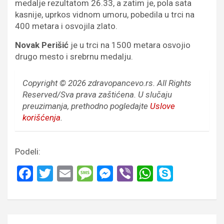
medalje rezultatom 26.33, a zatim je, pola sata
kasnije, uprkos vidnom umoru, pobedila u trci na
400 metara i osvojila zlato.
Novak Perišić
je u trci na 1500 metara osvojio
drugo mesto i srebrnu medalju.
Copyright © 2026 zdravopancevo.rs. All Rights
Reserved/Sva prava zaštićena.
U slučaju
preuzimanja, prethodno pogledajte
Uslove
korišćenja
.
Podeli:
F
T
E
M
M
Vi
W
S
a
wi
m
es
es
b
h
ky
ce
tt
ail
s
se
er
at
p
b
er
a
n
s
e
Кретање