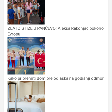
ZLATO STIŽE U PANČEVO: Aleksa Rakonjac pokorio
Evropu
Kako pripremiti dom pre odlaska na godišnji odmor