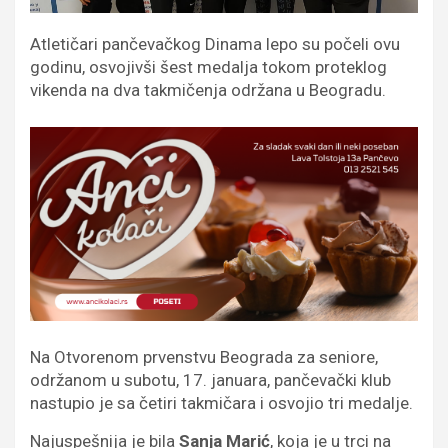
Atletičari pančevačkog Dinama lepo su počeli ovu
godinu, osvojivši šest medalja tokom proteklog
vikenda na dva takmičenja održana u Beogradu.
Na Otvorenom prvenstvu Beograda za seniore,
održanom u subotu, 17. januara, pančevački klub
nastupio je sa četiri takmičara i osvojio tri medalje.
Najuspešnija je bila
Sanja Marić
, koja je u trci na