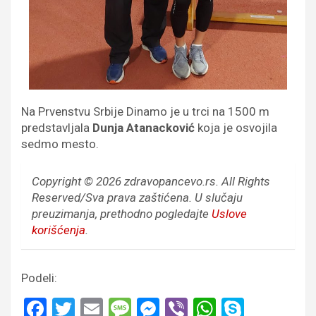
Na Prvenstvu Srbije Dinamo je u trci na 1500 m
predstavljala
Dunja Atanacković
koja je osvojila
sedmo mesto.
Copyright © 2026 zdravopancevo.rs. All Rights
Reserved/Sva prava zaštićena.
U slučaju
preuzimanja, prethodno pogledajte
Uslove
korišćenja
.
Podeli:
F
T
E
M
M
Vi
W
S