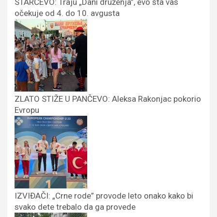
STARČEVO: Traju „Dani druženja”, evo šta vas
očekuje od 4. do 10. avgusta
ZLATO STIŽE U PANČEVO: Aleksa Rakonjac pokorio
Evropu
IZVIĐAČI: „Crne rode” provode leto onako kako bi
svako dete trebalo da ga provede