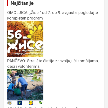
Najčitanije
OMOLJICA: „Žisel“ od 7. do 9. avgusta, pogledajte
kompletan program
PANČEVO: Strelište čistije zahvaljujući komšijama,
deci i volonterima