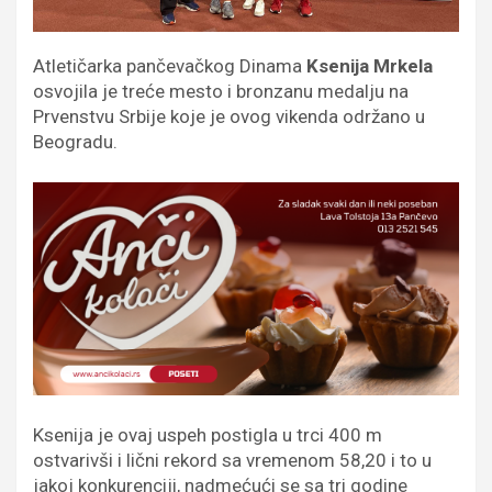
Atletičarka pančevačkog Dinama
Ksenija Mrkela
osvojila je treće mesto i bronzanu medalju na
Prvenstvu Srbije koje je ovog vikenda održano u
Beogradu.
Ksenija je ovaj uspeh postigla u trci 400 m
ostvarivši i lični rekord sa vremenom 58,20 i to u
jakoj konkurenciji, nadmećući se sa tri godine