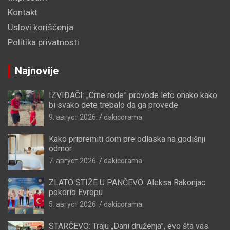
Kontakt
Uslovi korišćenja
Politika privatnosti
Najnovije
IZVIĐAČI: „Crne rode” provode leto onako kako
bi svako dete trebalo da ga provede
9. август 2026.
dakicorama
Kako pripremiti dom pre odlaska na godišnji
odmor
7. август 2026.
dakicorama
ZLATO STIŽE U PANČEVO: Aleksa Rakonjac
pokorio Evropu
5. август 2026.
dakicorama
STARČEVO: Traju „Dani druženja”, evo šta vas