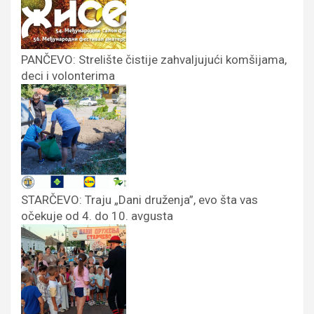
PANČEVO: Strelište čistije zahvaljujući komšijama,
deci i volonterima
STARČEVO: Traju „Dani druženja”, evo šta vas
očekuje od 4. do 10. avgusta