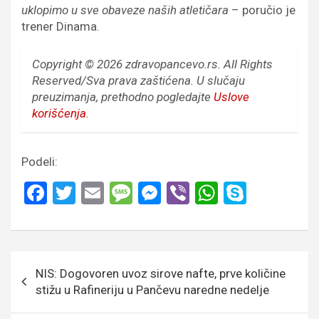
uklopimo u sve obaveze naših atletičara
– poručio je
trener Dinama.
Copyright © 2026 zdravopancevo.rs. All Rights
Reserved/Sva prava zaštićena.
U slučaju
preuzimanja, prethodno pogledajte
Uslove
korišćenja
.
Podeli:
F
T
E
M
M
Vi
W
S
a
wi
m
es
es
b
h
ky
ce
tt
ail
s
se
er
at
p
b
er
a
n
s
e
Кретање
NIS: Dogovoren uvoz sirove nafte, prve količine
o
g
g
A
чланка
stižu u Rafineriju u Pančevu naredne nedelje
o
e
er
p