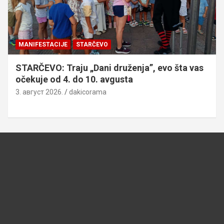
MANIFESTACIJE
STARČEVO
STARČEVO: Traju „Dani druženja”, evo šta vas
očekuje od 4. do 10. avgusta
3. август 2026.
dakicorama