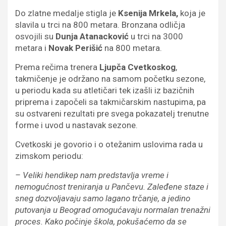
Do zlatne medalje stigla je
Ksenija Mrkela,
koja je
slavila u trci na 800 metara. Bronzana odličja
osvojili su
Dunja Atanacković
u trci na 3000
metara i
Novak Perišić
na 800 metara.
Prema rečima trenera
Ljupča Cvetkoskog
,
takmičenje je održano na samom početku sezone,
u periodu kada su atletičari tek izašli iz bazičnih
priprema i započeli sa takmičarskim nastupima, pa
su ostvareni rezultati pre svega pokazatelj trenutne
forme i uvod u nastavak sezone.
Cvetkoski je govorio i o otežanim uslovima rada u
zimskom periodu:
– Veliki hendikep nam predstavlja vreme i
nemogućnost treniranja u Pančevu. Zaleđene staze i
sneg dozvoljavaju samo lagano trčanje, a jedino
putovanja u Beograd omogućavaju normalan trenažni
proces. Kako počinje škola, pokušaćemo da se