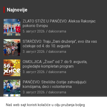
Najnovije
ZLATO STIŽE U PANČEVO: Aleksa Rakonjac
pokorio Evropu
5. август 2026.
dakicorama
STARČEVO: Traju „Dani druženja”, evo šta vas
očekuje od 4. do 10. avgusta
3. август 2026.
dakicorama
OMOLJICA: „Žisel“ od 7. do 9. avgusta,
pogledajte kompletan program
3. август 2026.
dakicorama
PANČEVO: Strelište čistije zahvaljujući
komšijama, deci i volonterima
3. август 2026.
dakicorama
Naš web sajt koristi kolačiće u cilju pružanja boljeg