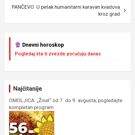
k
p
PANČEVO: U petak humanitarni karavan kvadova
kroz grad
Dnevni horoskop
Pogledaj šta ti zvezde poručuju danas
Najčitanije
OMOLJICA: „Žisel“ od 7. do 9. avgusta, pogledajte
kompletan program