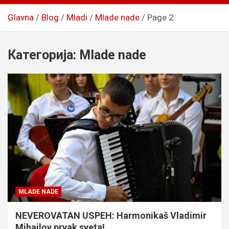
Glavna
Blog
Mladi
Mlade nade
Page 2
Категорија:
Mlade nade
MLADE NADE
NEVEROVATAN USPEH: Harmonikaš Vladimir
Mihajlov prvak sveta!