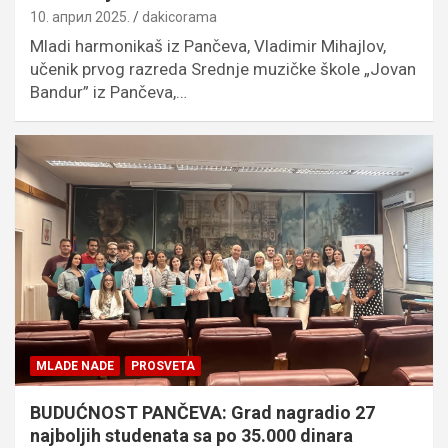
10. април 2025.
dakicorama
Mladi harmonikaš iz Pančeva, Vladimir Mihajlov,
učenik prvog razreda Srednje muzičke škole „Jovan
Bandur” iz Pančeva,…
MLADE NADE
PROSVETA
BUDUĆNOST PANČEVA: Grad nagradio 27
najboljih studenata sa po 35.000 dinara