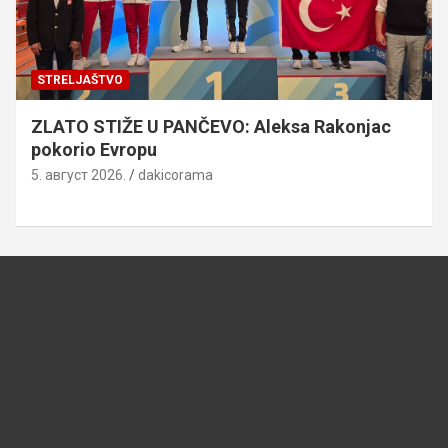
STRELJAŠTVO
ZLATO STIŽE U PANČEVO: Aleksa Rakonjac
pokorio Evropu
5. август 2026.
dakicorama