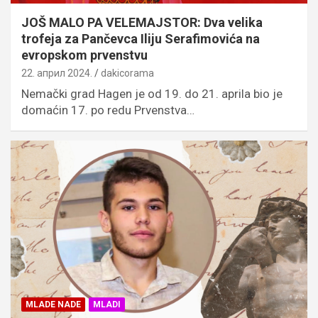
JOŠ MALO PA VELEMAJSTOR: Dva velika
trofeja za Pančevca Iliju Serafimovića na
evropskom prvenstvu
22. април 2024.
dakicorama
Nemački grad Hagen je od 19. do 21. aprila bio je
domaćin 17. po redu Prvenstva…
MLADE NADE
MLADI