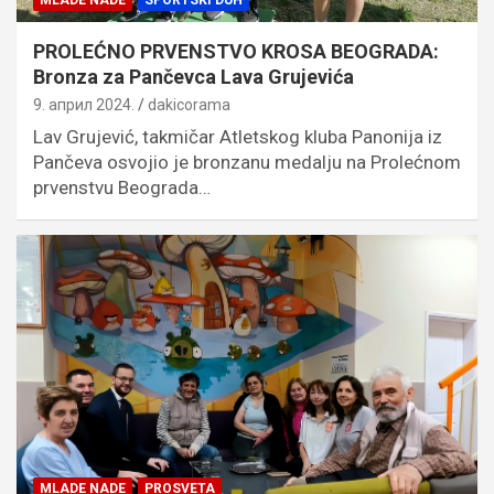
PROLEĆNO PRVENSTVO KROSA BEOGRADA:
Bronza za Pančevca Lava Grujevića
9. април 2024.
dakicorama
Lav Grujević, takmičar Atletskog kluba Panonija iz
Pančeva osvojio je bronzanu medalju na Prolećnom
prvenstvu Beograda…
MLADE NADE
PROSVETA