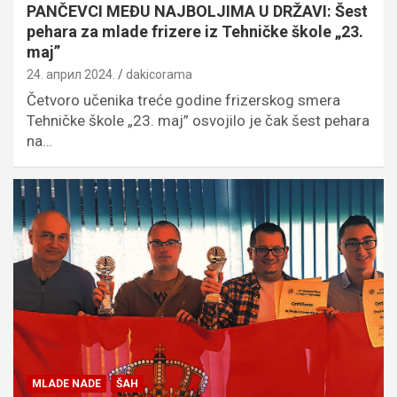
PANČEVCI MEĐU NAJBOLJIMA U DRŽAVI: Šest
pehara za mlade frizere iz Tehničke škole „23.
maj”
24. април 2024.
dakicorama
Četvoro učenika treće godine frizerskog smera
Tehničke škole „23. maj” osvojilo je čak šest pehara
na…
MLADE NADE
ŠAH