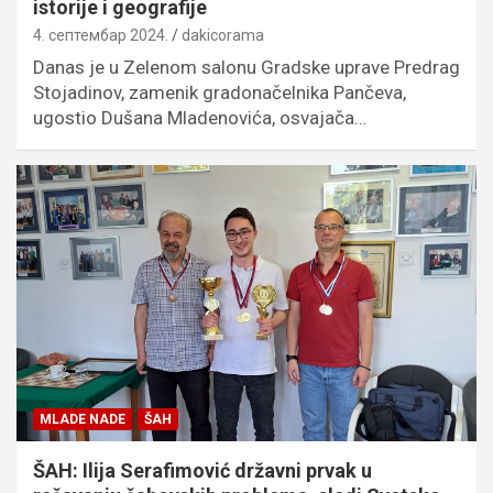
istorije i geografije
4. септембар 2024.
dakicorama
Danas je u Zelenom salonu Gradske uprave Predrag
Stojadinov, zamenik gradonačelnika Pančeva,
ugostio Dušana Mladenovića, osvajača…
MLADE NADE
ŠAH
ŠAH: Ilija Serafimović državni prvak u