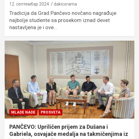
12. септембар 2024.
dakicorama
Tradicija da Grad Pančevo novčano nagrađuje
najbolje studente sa prosekom iznad devet
nastavljena je i ove…
MLADE NADE
PROSVETA
PANČEVO: Upriličen prijem za Dušana i
Gabriela, osvajače medalja na takmičenjima iz