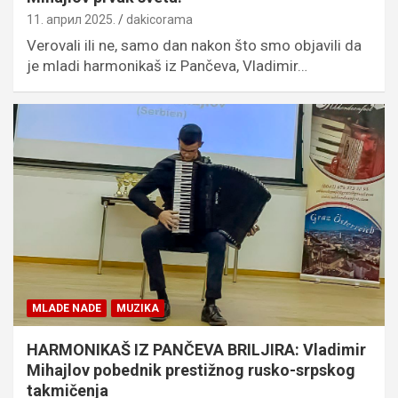
11. април 2025.
dakicorama
Verovali ili ne, samo dan nakon što smo objavili da
je mladi harmonikaš iz Pančeva, Vladimir…
MLADE NADE
MUZIKA
HARMONIKAŠ IZ PANČEVA BRILJIRA: Vladimir
Mihajlov pobednik prestižnog rusko-srpskog
takmičenja