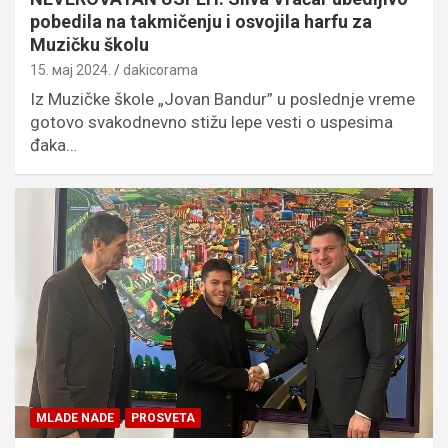
pobedila na takmičenju i osvojila harfu za
Muzičku školu
15. мај 2024.
dakicorama
Iz Muzičke škole „Jovan Bandur” u poslednje vreme
gotovo svakodnevno stižu lepe vesti o uspesima
đaka…
MLADE NADE
PROSVETA