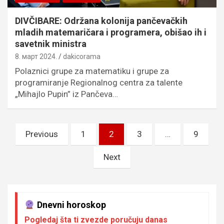
DIVČIBARE: Održana kolonija pančevačkih
mladih matemaričara i programera, obišao ih i
savetnik ministra
8. март 2024.
dakicorama
Polaznici grupe za matematiku i grupe za
programiranje Regionalnog centra za talente
„Mihajlo Pupin” iz Pančeva…
Пагинација
Previous
1
2
3
…
9
чланака
Next
Dnevni horoskop
Pogledaj šta ti zvezde poručuju danas