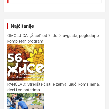
Najčitanije
OMOLJICA: „Žisel“ od 7. do 9. avgusta, pogledajte
kompletan program
PANČEVO: Strelište čistije zahvaljujući komšijama,
deci i volonterima