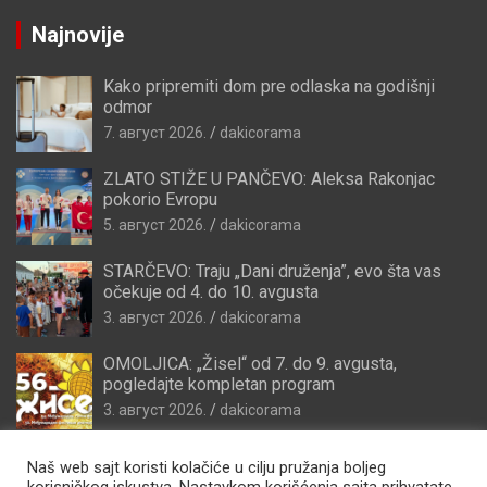
Najnovije
Kako pripremiti dom pre odlaska na godišnji
odmor
7. август 2026.
dakicorama
ZLATO STIŽE U PANČEVO: Aleksa Rakonjac
pokorio Evropu
5. август 2026.
dakicorama
STARČEVO: Traju „Dani druženja”, evo šta vas
očekuje od 4. do 10. avgusta
3. август 2026.
dakicorama
OMOLJICA: „Žisel“ od 7. do 9. avgusta,
pogledajte kompletan program
3. август 2026.
dakicorama
Naš web sajt koristi kolačiće u cilju pružanja boljeg