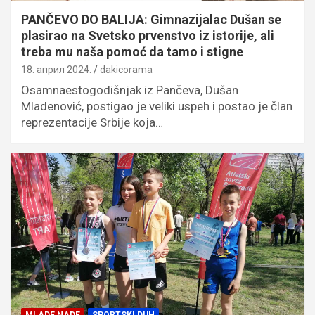
PANČEVO DO BALIJA: Gimnazijalac Dušan se
plasirao na Svetsko prvenstvo iz istorije, ali
treba mu naša pomoć da tamo i stigne
18. април 2024.
dakicorama
Osamnaestogodišnjak iz Pančeva, Dušan
Mladenović, postigao je veliki uspeh i postao je član
reprezentacije Srbije koja…
MLADE NADE
SPORTSKI DUH