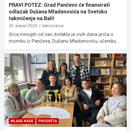
PRAVI POTEZ: Grad Pančevo će finansirati
odlazak Dušana Mladenovića na Svetsko
takmičenje na Bali!
26. април 2024.
dakicorama
Srca mnogih od vas dotakla je ovih dana priča o
momku iz Pančeva, Dušanu Mladenoviću, učeniku…
MLADE NADE
PROSVETA