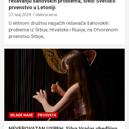
rešavanju šahovskih problema, sledi Svetsko
prvenstvo u Letoniji
27. мај 2024.
dakicorama
U elitnom društvu najjačih rešavača šahovskih
problema iz Srbije, Hrvatske i Rusije, na Otvorenom
prvenstvu Srbije,…
MLADE NADE
PROSVETA
NEVEROVATAN USPEH: Silva Vračar ubedljivo