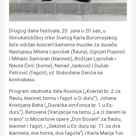
Drugog dana festivala, 20. juna u 20 sati, u
Rimokatoličkoj crkvi Svetog Karla Boromejskog
biće održan koncert kamerne muzike za duvače.
Nastupaju Milena Lipovšek (flauta), Ognjen Popović
i Mihailo Samoran (klarineti), Boštjan Lipovšek i
Nikola Ćirić (horne), Nenad Janković i Dušan
Petrović (fagoti), uz Slobodana Gerića na
kontrabasu.
Program obuhvata dela Rosinija („Kvartet br. 2 za
flautu, klarinet, hornu i fagot u G-duru“), Johana
Kristijana Baha („Duvačka simfonija br. 1 u Es-
duru“), Betovena (Varijacije na temu „La ci darem la
mano” iz Mocartove opere „Don Đovani” za flautu,
klarinet i fagot, i „Sekstet u Es-duru op. 71 za dva
klarineta, dve horne, dva fagota“) i Karla Marije fon