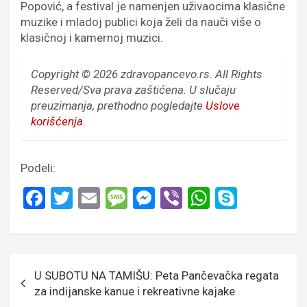
Popović, a festival je namenjen uživaocima klasične
muzike i mladoj publici koja želi da nauči više o
klasičnoj i kamernoj muzici.
Copyright © 2026 zdravopancevo.rs. All Rights
Reserved/Sva prava zaštićena.
U slučaju
preuzimanja, prethodno pogledajte
Uslove
korišćenja
.
Podeli:
F
T
E
M
M
Vi
W
S
a
wi
m
es
es
b
h
ky
ce
tt
ail
s
se
er
at
p
b
er
a
n
s
e
Кретање
U SUBOTU NA TAMIŠU: Peta Pančevačka regata
o
g
g
A
чланка
za indijanske kanue i rekreativne kajake