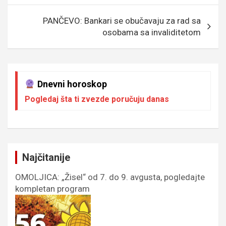
o
e
er
p
k
p
PANČEVO: Bankari se obučavaju za rad sa
osobama sa invaliditetom
Dnevni horoskop
Pogledaj šta ti zvezde poručuju danas
Najčitanije
OMOLJICA: „Žisel“ od 7. do 9. avgusta, pogledajte
kompletan program