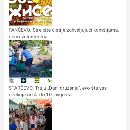
PANČEVO: Strelište čistije zahvaljujući komšijama,
deci i volonterima
STARČEVO: Traju „Dani druženja”, evo šta vas
očekuje od 4. do 10. avgusta