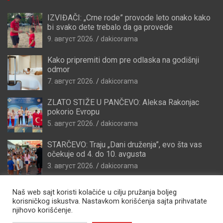
IZVIĐAČI: „Crne rode” provode leto onako kako
bi svako dete trebalo da ga provede
9. август 2026.
dakicorama
Kako pripremiti dom pre odlaska na godišnji
odmor
7. август 2026.
dakicorama
ZLATO STIŽE U PANČEVO: Aleksa Rakonjac
pokorio Evropu
5. август 2026.
dakicorama
STARČEVO: Traju „Dani druženja”, evo šta vas
očekuje od 4. do 10. avgusta
3. август 2026.
dakicorama
Naš web sajt koristi kolačiće u cilju pružanja boljeg
korisničkog iskustva. Nastavkom korišćenja sajta prihvatate
njihovo korišćenje.