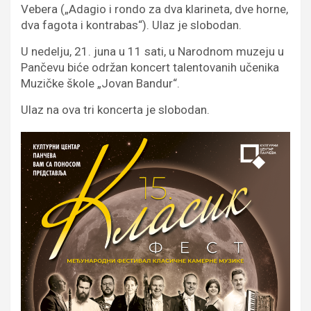
Vebera („Adagio i rondo za dva klarineta, dve horne,
dva fagota i kontrabas“). Ulaz je slobodan.
U nedelju, 21. juna u 11 sati, u Narodnom muzeju u
Pančevu biće održan koncert talentovanih učenika
Muzičke škole „Jovan Bandur“.
Ulaz na ova tri koncerta je slobodan.