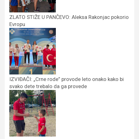
ZLATO STIŽE U PANČEVO: Aleksa Rakonjac pokorio
Evropu
IZVIĐAČI: „Crne rode” provode leto onako kako bi
svako dete trebalo da ga provede