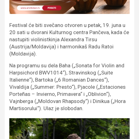
Festival će biti svečano otvoren u petak, 19. juna u
20 sati u dvorani Kulturnog centra Pančeva, kada će
nastupiti violinistkinja Alexandra Tirsu
(Austrija/Moldavija) i harmonikaš Radu Ratoi
(Moldavija).
Na programu su dela Baha („Sonata for Violin and
Harpsichord BWV1014“), Stravinskog („Suite
Italienne“), Bartoka („6 Romanian Dances“),
Vivaldija („Summer: Presto“), Pjacole („Estaciones
Porteñas – Invierno, Primavera“ i „Oblivion“),
Vajnberga („Moldovan Rhapsody“) i Dinikua („Hora
Martisorului“). Ulaz je slobodan.