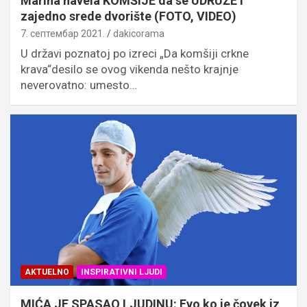
Marina navela KOMŠIJE da se UDRUŽE i
zajedno srede dvorište (FOTO, VIDEO)
7. септембар 2021.
dakicorama
U državi poznatoj po izreci „Da komšiji crkne
krava“desilo se ovog vikenda nešto krajnje
neverovatno: umesto…
AKTUELNO
INSPIRATIVNI LJUDI
MIĆA JE SPASAO LJUDINU: Evo ko je čovek iz