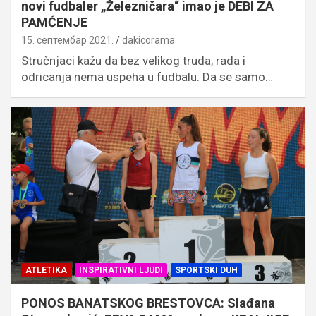
novi fudbaler „Železničara“ imao je DEBI ZA
PAMĆENJE
15. септембар 2021.
dakicorama
Stručnjaci kažu da bez velikog truda, rada i
odricanja nema uspeha u fudbalu. Da se samo…
ATLETIKA
INSPIRATIVNI LJUDI
SPORTSKI DUH
PONOS BANATSKOG BRESTOVCA: Slađana