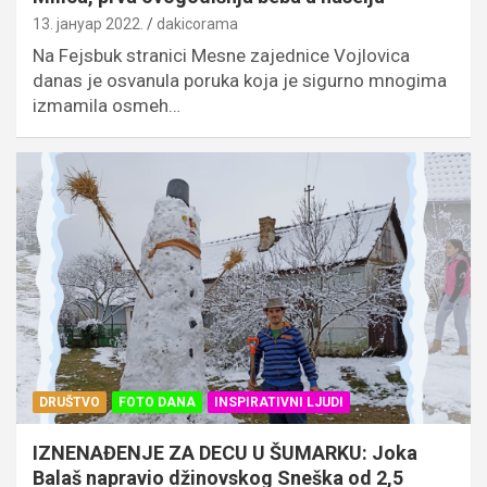
13. јануар 2022.
dakicorama
Na Fejsbuk stranici Mesne zajednice Vojlovica
danas je osvanula poruka koja je sigurno mnogima
izmamila osmeh…
DRUŠTVO
FOTO DANA
INSPIRATIVNI LJUDI
IZNENAĐENJE ZA DECU U ŠUMARKU: Joka
Balaš napravio džinovskog Sneška od 2,5