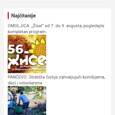
Najčitanije
OMOLJICA: „Žisel“ od 7. do 9. avgusta, pogledajte
kompletan program
PANČEVO: Strelište čistije zahvaljujući komšijama,
deci i volonterima