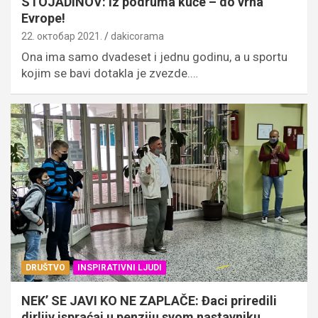
STOJADINOV: Iz podruma kuće – do vrha
Evrope!
22. октобар 2021.
dakicorama
Ona ima samo dvadeset i jednu godinu, a u sportu
kojim se bavi dotakla je zvezde.…
DRUŠTVO
INSPIRATIVNI LJUDI
NEK’ SE JAVI KO NE ZAPLAČE: Đaci priredili
dirljiv ispraćaj u penziju svom nastavniku