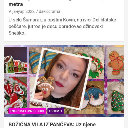
metra
9. јануар 2022.
dakicorama
U selu Šumarak, u opštini Kovin, na ivici Deliblatske
peščare, jutros je decu obradovao džinovski
Sneško…
INSPIRATIVNI LJUDI
PROMO
BOŽIĆNA VILA IZ PANČEVA: Uz njene