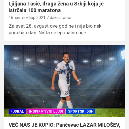
Ljiljana Tasić, druga žena u Srbiji koja je
istrčala 100 maratona
16. септембар 2021.
dakicorama
Za svet 28. avgust ove godine i nije bio neki
poseban dan. Ništa se epohalno nije…
FUDBAL
INSPIRATIVNI LJUDI
SPORTSKI DUH
VEĆ NAS JE KUPIO: Pančevac LAZAR MILOŠEV,