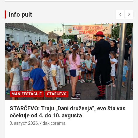
Info pult
MANIFESTACIJE
STARČEVO
STARČEVO: Traju „Dani druženja”, evo šta vas
očekuje od 4. do 10. avgusta
3. август 2026.
dakicorama