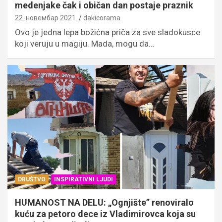
medenjake čak i običan dan postaje praznik
22. новембар 2021.
dakicorama
Ovo je jedna lepa božićna priča za sve sladokusce
koji veruju u magiju. Mada, mogu da…
DRUŠTVO
INSPIRATIVNI LJUDI
HUMANOST NA DELU: „Ognjište” renoviralo
kuću za petoro dece iz Vladimirovca koja su