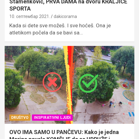
Stamenković, PRVA DAMA na dvoru KRALJICE
SPORTA
10. септембар 2021.
dakicorama
Kada si dete sve možeš. I sve hoćeš. Ona je
atletikom počela da se bavi sa…
DRUŠTVO
INSPIRATIVNI LJUDI
OVO IMA SAMO U PANČEVU: Kako je jedna