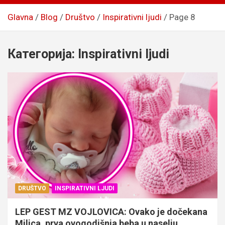
Glavna
Blog
Društvo
Inspirativni ljudi
Page 8
Категорија:
Inspirativni ljudi
DRUŠTVO
INSPIRATIVNI LJUDI
LEP GEST MZ VOJLOVICA: Ovako je dočekana
Milica, prva ovogodišnja beba u naselju