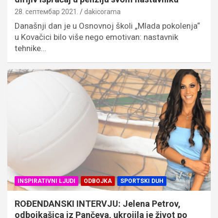
28. септембар 2021.
dakicorama
Današnji dan je u Osnovnoj školi „Mlada pokolenja“
u Kovačici bilo više nego emotivan: nastavnik
tehnike…
INSPIRATIVNI LJUDI
ODBOJKA
SPORTSKI DUH
ROĐENDANSKI INTERVJU: Jelena Petrov,
odbojkašica iz Pančeva, ukrojila je život po