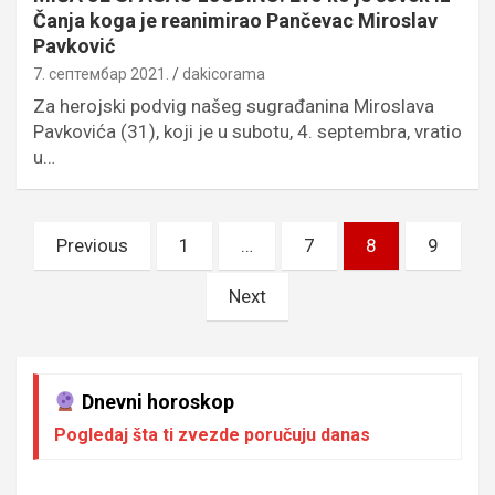
Čanja koga je reanimirao Pančevac Miroslav
Pavković
7. септембар 2021.
dakicorama
Za herojski podvig našeg sugrađanina Miroslava
Pavkovića (31), koji je u subotu, 4. septembra, vratio
u…
Пагинација
Previous
1
…
7
8
9
чланака
Next
Dnevni horoskop
Pogledaj šta ti zvezde poručuju danas