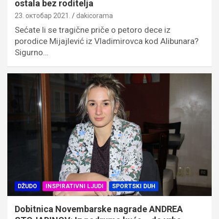
ostala bez roditelja
23. октобар 2021.
dakicorama
Sećate li se tragične priče o petoro dece iz
porodice Mijajlević iz Vladimirovca kod Alibunara?
Sigurno…
DŽUDO
INSPIRATIVNI LJUDI
SPORTSKI DUH
Dobitnica Novembarske nagrade ANDREA