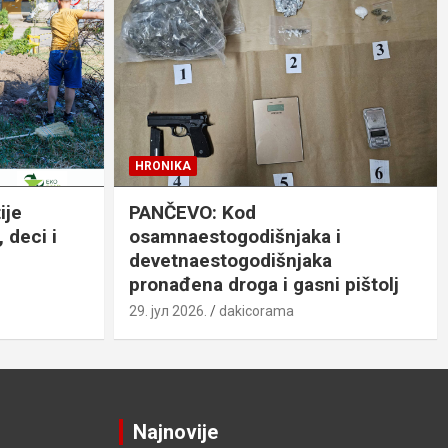
HRONIKA
ije
PANČEVO: Kod
 deci i
osamnaestogodišnjaka i
devetnaestogodišnjaka
pronađena droga i gasni pištolj
29. јул 2026.
dakicorama
Najnovije