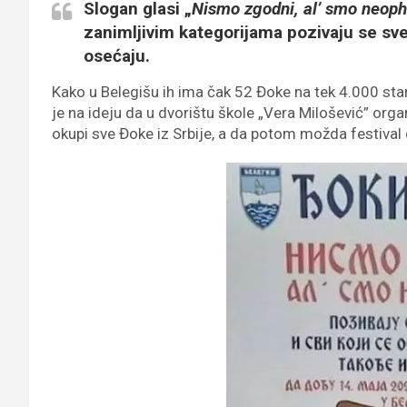
Slogan glasi „
Nismo zgodni, al’ smo neoph
zanimljivim kategorijama pozivaju se sve 
osećaju.
Kako u Belegišu ih ima čak 52 Đoke na tek 4.000 st
je na ideju da u dvorištu škole „Vera Milošević” orga
okupi sve Đoke iz Srbije, a da potom možda festival d