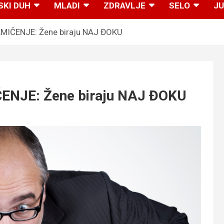
SKI DUH
MLADI
ZDRAVLJE
SELO
JU
MIČENJE: Žene biraju NAJ ĐOKU
NJE: Žene biraju NAJ ĐOKU