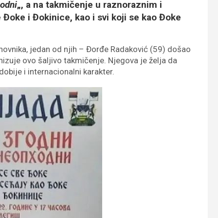
odni
„, a na takmičenje u raznoraznim i
Đoke i Đokinice, kao i svi koji se kao Đoke
anovnika, jedan od njih – Đorđe Radaković (59) došao
nizuje ovo šaljivo takmičenje. Njegova je želja da
obije i internacionalni karakter.