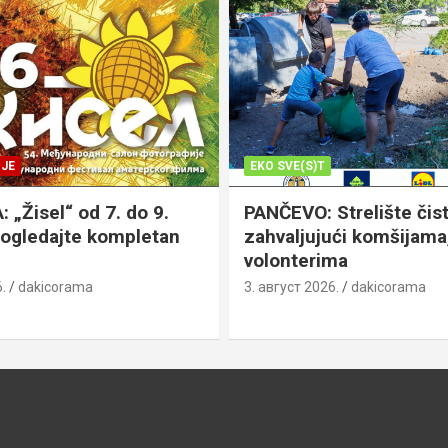
JE
EKO SVE(S)T
„Žisel“ od 7. do 9.
PANČEVO: Strelište čist
pogledajte kompletan
zahvaljujući komšijama,
volonterima
.
dakicorama
3. август 2026.
dakicorama