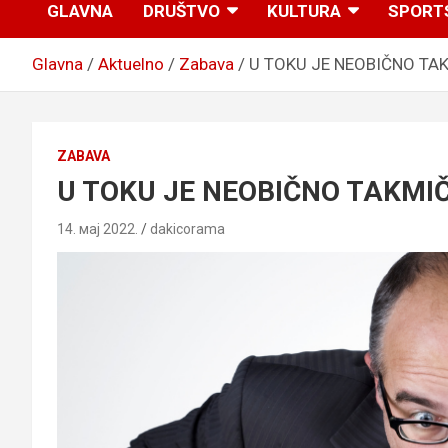
GLAVNA
DRUŠTVO
KULTURA
SPORT
Glavna
Aktuelno
Zabava
U TOKU JE NEOBIČNO TAK
ZABAVA
U TOKU JE NEOBIČNO TAKMIČE
14. мај 2022.
dakicorama