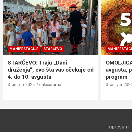
MANIFESTACIJE
STARČEVO
MANIFESTACI
STARČEVO: Traju „Dani
OMOLJICA: 
druženja”, evo šta vas očekuje od
avgusta, 
4. do 10. avgusta
program
3. август 2026.
dakicorama
3. август 2026
Impresum