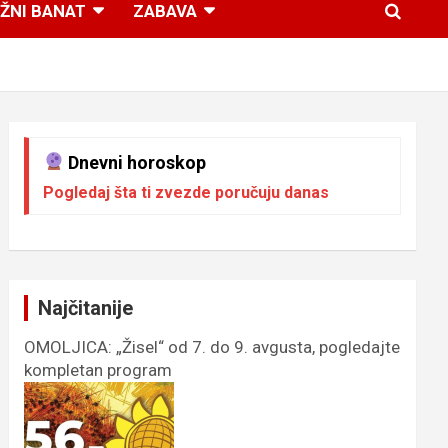
ŽNI BANAT
ZABAVA
Dnevni horoskop
Pogledaj šta ti zvezde poručuju danas
Najčitanije
OMOLJICA: „Žisel“ od 7. do 9. avgusta, pogledajte
kompletan program