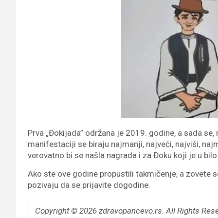
Prva „Đokijada” održana je 2019. godine, a sada se,
manifestaciji se biraju najmanji, najveći, najviši, najmr
verovatno bi se našla nagrada i za Đoku koji je u bilo
Ako ste ove godine propustili takmičenje, a zovete s
pozivaju da se prijavite dogodine.
Copyright © 2026 zdravopancevo.rs. All Rights Res