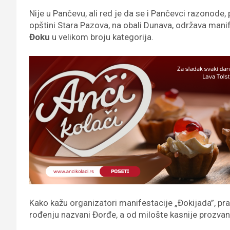
Nije u Pančevu, ali red je da se i Pančevci razonode, 
opštini Stara Pazova, na obali Dunava, održava manif
Đoku
u velikom broju kategorija.
Kako kažu organizatori manifestacije „Đokijada”, pr
rođenju nazvani Đorđe, a od milošte kasnije prozvani