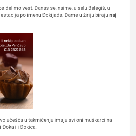
pa delimo vest. Danas se, naime, u selu Belegiš, u
estacija po imenu Đokijada. Dame u žiriju biraju
naj
avo učešća u takmičenju imaju svi oni muškarci na
 Đoka ili Đokica.