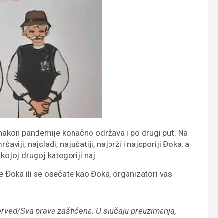
 nakon pandemije konačno održava i po drugi put. Na
šaviji, najslađi, najušatiji, najbrži i najsporiji Đoka, a
 kojoj drugoj kategoriji naj.
e Đoka ili se osećate kao Đoka, organizatori vas
erved/Sva prava zaštićena.
U slučaju preuzimanja,