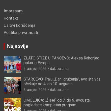
Impresum
Kontakt
Uslovi korišćenja
Politika privatnosti
Najnovije
ZLATO STIŽE U PANČEVO: Aleksa Rakonjac
pokorio Evropu
5. август 2026.
dakicorama
STARČEVO: Traju „Dani druženja”, evo šta vas
očekuje od 4. do 10. avgusta
3. август 2026.
dakicorama
OMOLJICA: „Žisel“ od 7. do 9. avgusta,
pogledajte kompletan program
3. август 2026.
dakicorama