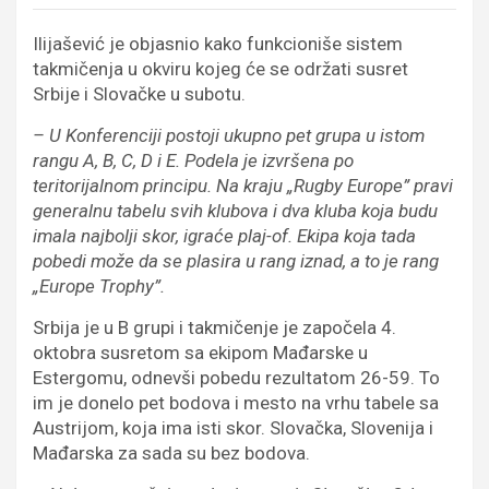
Ilijašević je objasnio kako funkcioniše sistem
takmičenja u okviru kojeg će se održati susret
Srbije i Slovačke u subotu.
– U Konferenciji postoji ukupno pet grupa u istom
rangu A, B, C, D i E. Podela je izvršena po
teritorijalnom principu. Na kraju „Rugby Europe” pravi
generalnu tabelu svih klubova i dva kluba koja budu
imala najbolji skor, igraće plaj-of. Ekipa koja tada
pobedi može da se plasira u rang iznad, a to je rang
„Europe Trophy”.
Srbija je u B grupi i takmičenje je započela 4.
oktobra susretom sa ekipom Mađarske u
Estergomu, odnevši pobedu rezultatom 26-59. To
im je donelo pet bodova i mesto na vrhu tabele sa
Austrijom, koja ima isti skor. Slovačka, Slovenija i
Mađarska za sada su bez bodova.