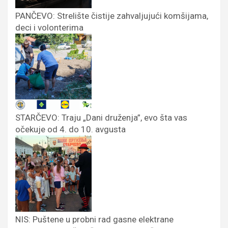
PANČEVO: Strelište čistije zahvaljujući komšijama,
deci i volonterima
STARČEVO: Traju „Dani druženja”, evo šta vas
očekuje od 4. do 10. avgusta
NIS: Puštene u probni rad gasne elektrane