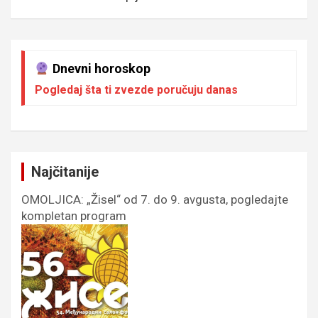
Dnevni horoskop
Pogledaj šta ti zvezde poručuju danas
Najčitanije
OMOLJICA: „Žisel“ od 7. do 9. avgusta, pogledajte
kompletan program