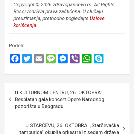
Copyright © 2026 zdravopancevo.rs. All Rights
Reserved/Sva prava zaštićena.
U slučaju
preuzimanja, prethodno pogledajte
Uslove
korišćenja
.
Podeli:
F
T
E
M
M
Vi
W
S
a
wi
m
es
es
b
h
ky
ce
tt
ail
s
se
er
at
p
b
er
a
n
s
e
Кретање
U KULTURNOM CENTRU, 26. OKTOBRA:
o
g
g
A
чланка
Besplatan gala koncert Opere Narodnog
o
e
er
p
pozorišta u Beogradu
k
p
U STARČEVU, 26. OKTOBRA: „Starčevačka
tamburica” okuplja orkestre iz sedam država