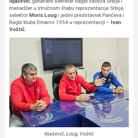
Ilijašević
, generalni sekretar Ragbi saveza Srbije i
menadžer u stručnom štabu reprezentacije Srbije,
selektor
Moris Loug
i jedini predstavnik Pančeva i
Ragbi kluba Dinamo 1954 u reprezentaciji –
Ivan
Voštić.
Ilijašević, Loug, Voštić