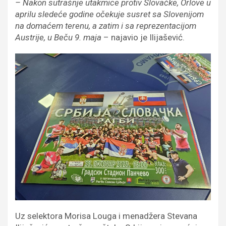
– Nakon sutrašnje utakmice protiv Slovačke, Orlove u
aprilu sledeće godine očekuje susret sa Slovenijom
na domaćem terenu, a zatim i sa reprezentacijom
Austrije, u Beču 9. maja
– najavio je Ilijašević.
Uz selektora Morisa Louga i menadžera Stevana