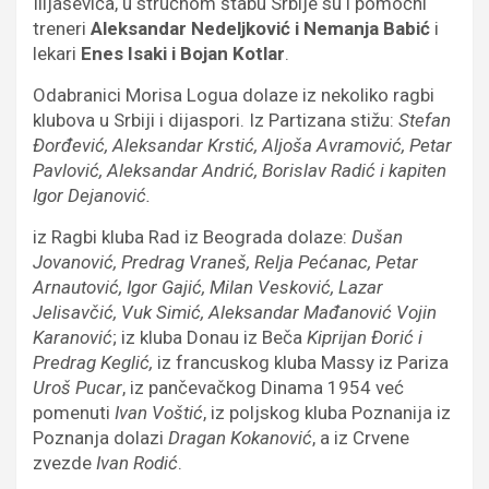
Ilijaševića, u stručnom štabu Srbije su i pomoćni
treneri
Aleksandar Nedeljković i Nemanja Babić
i
lekari
Enes Isaki i Bojan Kotlar
.
Odabranici Morisa Logua dolaze iz nekoliko ragbi
klubova u Srbiji i dijaspori. Iz Partizana stižu:
Stefan
Đorđević, Aleksandar Krstić, Aljoša Avramović, Petar
Pavlović, Aleksandar Andrić, Borislav Radić i kapiten
Igor Dejanović.
iz Ragbi kluba Rad iz Beograda dolaze:
Dušan
Jovanović, Predrag Vraneš, Relja Pećanac, Petar
Arnautović, Igor Gajić, Milan Vesković, Lazar
Jelisavčić, Vuk Simić, Aleksandar Mađanović Vojin
Karanović
; iz kluba Donau iz Beča
Kiprijan Đorić i
Predrag Keglić,
iz francuskog kluba Massy iz Pariza
Uroš Pucar
, iz pančevačkog Dinama 1954 već
pomenuti
Ivan Voštić
, iz poljskog kluba Poznanija iz
Poznanja dolazi
Dragan Kokanović
, a iz Crvene
zvezde
Ivan Rodić
.