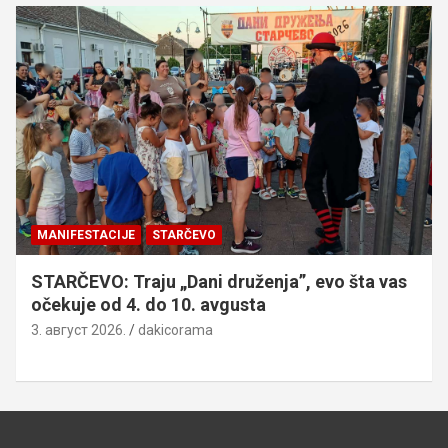
MANIFESTACIJE
STARČEVO
STARČEVO: Traju „Dani druženja”, evo šta vas
očekuje od 4. do 10. avgusta
3. август 2026.
dakicorama