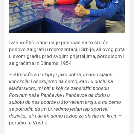
Ivan Voštić ističe da je ponosan na to što će
ponovo zaigrati u reprezentaciji Srbije, ali ovog puta
u svom gradu, pred svojim prijateljima, porodicom i
saigračima iz Diinama 1954.
– Atmosfera u ekipi je jako dobra, imamo sjajnu
konekciju i očekujemo da ćemo, kao i u duelu sa
Mađarskom, mi biti ti koji će zabeležiti pobedu.
Pozivam naše Pančevke i Pančevce da dođu u
subotu da nas podrže u što većem broju, a mi ćemo
se potruditi da im priredimo jedan lep sportski
doživljaj, ali i da im damo razlog za slavlje na kraju
–
poručio je Voštić.