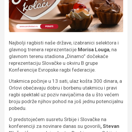
Najbolji ragbisti naše države, izabranici selektora i
glavnog trenera reprezentacije
Morisa Louga
, na
glavnom terenu stadiona „Dinamo” dočekaće
reprezentaciju Slovačke u okviru B grupe
Konferencije Evropske ragbi federacije.
Utakmica počinje u 13 sati, ulaz košta 300 dinara, a
Orlovi obećavaju dobru i borbenu utakmicu i pravi
ragbi spektakl uz poziv navijačima da u što većem
broju podrže njihov pohod na još jednu potencijalnu
pobedu.
O predstojećem susretu Srbije i Slovačke na
konferenciji za novinare danas su govorili
, Stevan