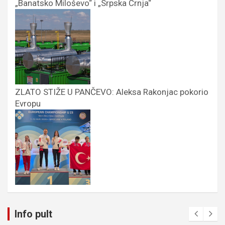
„Banatsko Miloševo“ i „Srpska Crnja“
ZLATO STIŽE U PANČEVO: Aleksa Rakonjac pokorio
Evropu
Info pult