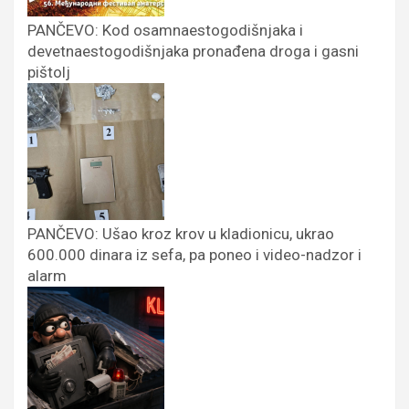
PANČEVO: Kod osamnaestogodišnjaka i
devetnaestogodišnjaka pronađena droga i gasni
pištolj
PANČEVO: Ušao kroz krov u kladionicu, ukrao
600.000 dinara iz sefa, pa poneo i video-nadzor i
alarm