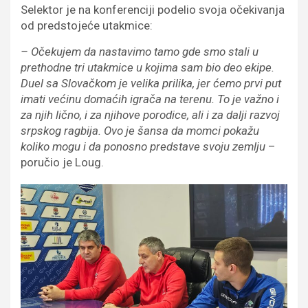
Selektor je na konferenciji podelio svoja očekivanja
od predstojeće utakmice:
– Očekujem da nastavimo tamo gde smo stali u
prethodne tri utakmice u kojima sam bio deo ekipe.
Duel sa Slovačkom je velika prilika, jer ćemo prvi put
imati većinu domaćih igrača na terenu. To je važno i
za njih lično, i za njihove porodice, ali i za dalji razvoj
srpskog ragbija. Ovo je šansa da momci pokažu
koliko mogu i da ponosno predstave svoju zemlju
–
poručio je Loug.