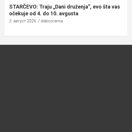
STARČEVO: Traju „Dani druženja”, evo šta vas
očekuje od 4. do 10. avgusta
3. август 2026.
dakicorama