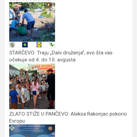
STARČEVO: Traju „Dani druženja”, evo šta vas
očekuje od 4. do 10. avgusta
ZLATO STIŽE U PANČEVO: Aleksa Rakonjac pokorio
Evropu