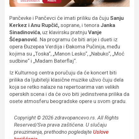
Pančevke i Pančevci će imati priliku da čuju
Sanju
Kerkez i Anu Rupčić,
soprane, i tenora
Janka
Sinadinovića
, uz klavirsku pratnju
Vanje
Šćepanović
. Na programu će biti arije i dueti iz
opera Đuzepea Verdija i Đakoma Pučinija, među
kojima su „Toska“, „Manon Lesko“, „Nabuko“, „Moć
sudbine“ i „Madam Baterflaj“.
Iz Kulturnog centra poručuju da će koncert biti
prilika da ljubitelji klasične muzike uživo čuju dela
koja se retko nalaze na repertoarima van velikih
operskih scena i da će ovo biti jedinstvena prilika da
osete atmosferu beogradske opere u svom gradu.
Copyright © 2026 zdravopancevo.rs. All Rights
Reserved/Sva prava zaštićena.
U slučaju
preuzimanja, prethodno pogledajte
Uslove
korišćenja
.