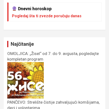
Dnevni horoskop
Pogledaj šta ti zvezde poručuju danas
Najčitanije
OMOLJICA: „Žisel“ od 7. do 9. avgusta, pogledajte
kompletan program
PANČEVO: Strelište čistije zahvaljujući komšijama,
deci i volonterima