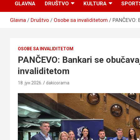
GLAVNA
DRUŠTVO
KULTURA
SPORT
Glavna
Društvo
Osobe sa invaliditetom
PANČEVO: Ba
OSOBE SA INVALIDITETOM
PANČEVO: Bankari se obučavaj
invaliditetom
18. јун 2026.
dakicorama