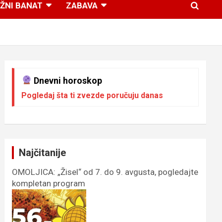
ŽNI BANAT
ZABAVA
Dnevni horoskop
Pogledaj šta ti zvezde poručuju danas
Najčitanije
OMOLJICA: „Žisel“ od 7. do 9. avgusta, pogledajte
kompletan program