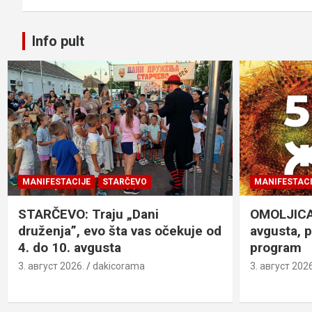
k
p
Info pult
MANIFESTACIJE
STARČEVO
MANIFESTACI
STARČEVO: Traju „Dani
OMOLJICA: 
druženja”, evo šta vas očekuje od
avgusta, 
4. do 10. avgusta
program
3. август 2026.
dakicorama
3. август 2026