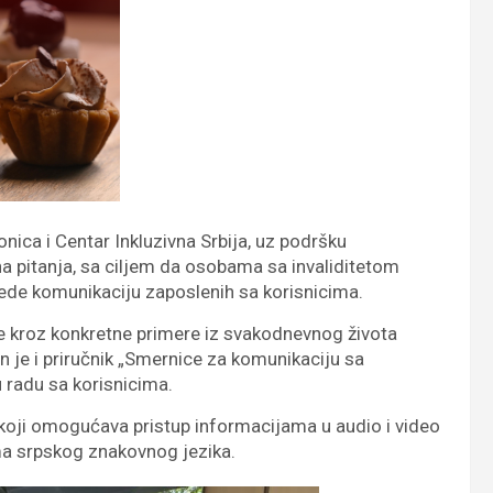
ica i Centar Inkluzivna Srbija, uz podršku
lna pitanja, sa ciljem da osobama sa invaliditetom
ede komunikaciju zaposlenih sa korisnicima.
e kroz konkretne primere iz svakodnevnog života
en je i priručnik „Smernice za komunikaciju sa
u radu sa korisnicima.
d koji omogućava pristup informacijama u audio i video
ma srpskog znakovnog jezika.