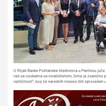
U filijali Banke Poštanska štedionica u Pančevu juče
rad sa osobama sa invaliditetom, čime je zvaničn
različitosti“, koji će narednih meseci biti sproveden 