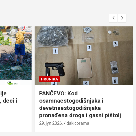
HRONIKA
ije
PANČEVO: Kod
 deci i
osamnaestogodišnjaka i
devetnaestogodišnjaka
pronađena droga i gasni pištolj
29. јул 2026.
dakicorama