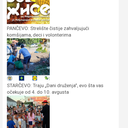
PANČEVO: Strelište čistije zahvaljujući
komšijama, deci i volonterima
STARČEVO: Traju „Dani druženja”, evo šta vas
očekuje od 4. do 10. avgusta