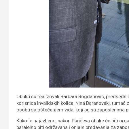
Obuku su realizovali Barbara Bogdanović, predsednic
korisnica invalidskih kolica, Nina Baranovski, tumač z
osoba sa oštećenjem vida, koji su sa zaposlenima po
Kako je najavljeno, nakon Pančeva obuke će biti organ
paralelno biti održavana i onlajn predavanja za zapos