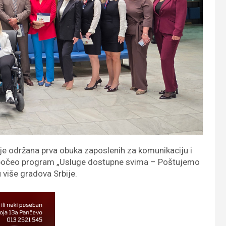
 je održana prva obuka zaposlenih za komunikaciju i
o počeo program „Usluge dostupne svima – Poštujemo
u više gradova Srbije.