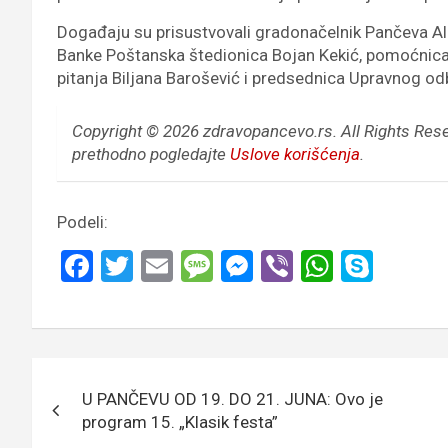
Događaju su prisustvovali gradonačelnik Pančeva A
Banke Poštanska štedionica Bojan Kekić, pomoćnica m
pitanja Biljana Barošević i predsednica Upravnog od
Copyright © 2026 zdravopancevo.rs. All Rights Res
prethodno pogledajte
Uslove korišćenja
.
Podeli:
F
T
E
M
M
Vi
W
S
a
wi
m
es
es
b
h
ky
ce
tt
ail
s
se
er
at
p
b
er
a
n
s
e
Кретање
o
g
g
A
U PANČEVU OD 19. DO 21. JUNA: Ovo je
чланка
o
e
er
p
program 15. „Klasik festa”