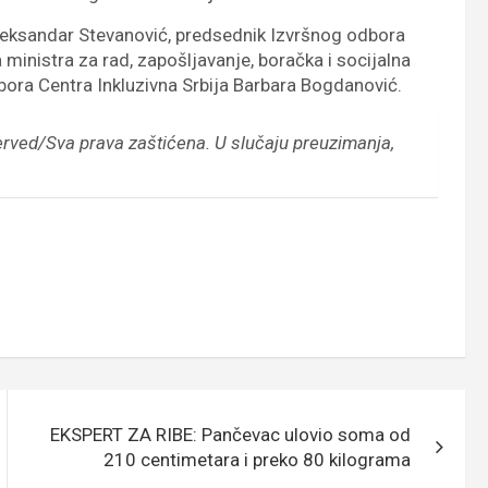
leksandar Stevanović, predsednik Izvršnog odbora
inistra za rad, zapošljavanje, boračka i socijalna
bora Centra Inkluzivna Srbija Barbara Bogdanović.
erved/Sva prava zaštićena.
U slučaju preuzimanja,
EKSPERT ZA RIBE: Pančevac ulovio soma od
210 centimetara i preko 80 kilograma