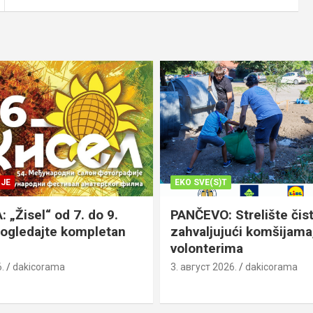
JE
EKO SVE(S)T
„Žisel“ od 7. do 9.
PANČEVO: Strelište čist
pogledajte kompletan
zahvaljujući komšijama,
volonterima
.
dakicorama
3. август 2026.
dakicorama