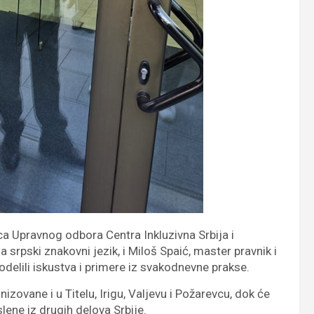
a Upravnog odbora Centra Inkluzivna Srbija i
a srpski znakovni jezik, i Miloš Spaić, master pravnik i
delili iskustva i primere iz svakodnevne prakse.
izovane i u Titelu, Irigu, Valjevu i Požarevcu, dok će
lene iz drugih delova Srbije.