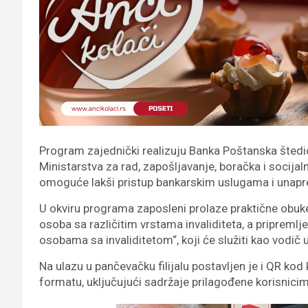
Program zajednički realizuju Banka Poštanska štedion
Ministarstva za rad, zapošljavanje, boračka i socija
omoguće lakši pristup bankarskim uslugama i unapr
U okviru programa zaposleni prolaze praktične obuk
osoba sa različitim vrstama invaliditeta, a pripremlj
osobama sa invaliditetom“, koji će služiti kao vodič 
Na ulazu u pančevačku filijalu postavljen je i QR ko
formatu, uključujući sadržaje prilagođene korisnici