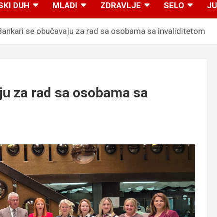
SKI DUH
MLADI
ZDRAVLJE
SELO
JU
nkari se obučavaju za rad sa osobama sa invaliditetom
u za rad sa osobama sa