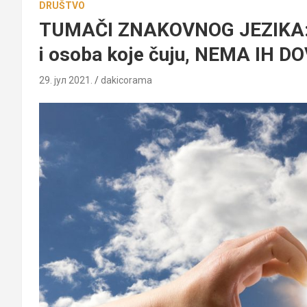
DRUŠTVO
TUMAČI ZNAKOVNOG JEZIKA: G
i osoba koje čuju, NEMA IH D
29. јул 2021.
dakicorama