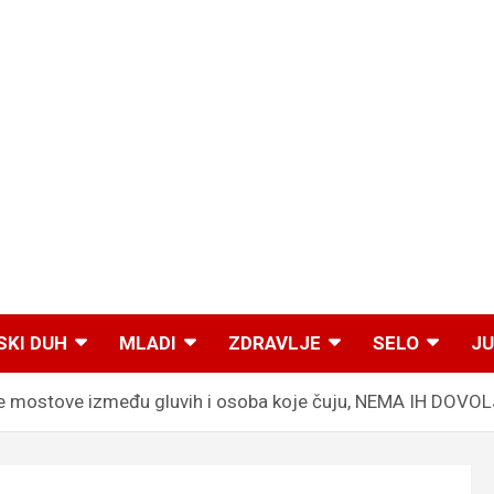
SKI DUH
MLADI
ZDRAVLJE
SELO
JU
stove između gluvih i osoba koje čuju, NEMA IH DOVOLJ