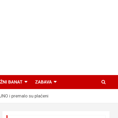
ŽNI BANAT
ZABAVA
NO i premalo su plaćeni