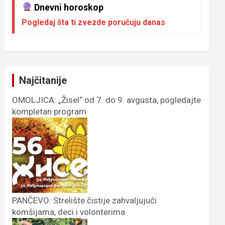
Dnevni horoskop
Pogledaj šta ti zvezde poručuju danas
Najčitanije
OMOLJICA: „Žisel“ od 7. do 9. avgusta, pogledajte
kompletan program
PANČEVO: Strelište čistije zahvaljujući
komšijama, deci i volonterima