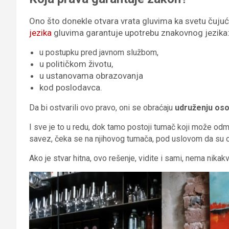
Ono što donekle otvara vrata gluvima ka svetu čujući
jezika
gluvima garantuje upotrebu znakovnog jezika
u postupku pred javnom službom,
u političkom životu,
u ustanovama obrazovanja
kod poslodavca.
Da bi ostvarili ovo pravo, oni se obraćaju
udruženju oso
I sve je to u redu, dok tamo postoji tumač koji može od
savez, čeka se na njihovog tumača, pod uslovom da s
Ako je stvar hitna, ovo rešenje, vidite i sami, nema nikak