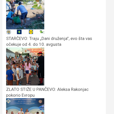
STARČEVO: Traju „Dani druženja”, evo šta vas
očekuje od 4. do 10. avgusta
ZLATO STIŽE U PANČEVO: Aleksa Rakonjac
pokorio Evropu