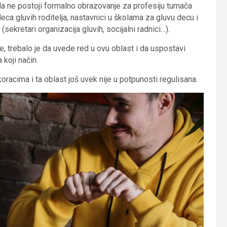
 ne postoji formalno obrazovanje za profesiju tumača
eca gluvih roditelja, nastavnici u školama za gluvu decu i
ekretari organizacija gluvih, socijalni radnici…).
, trebalo je da uvede red u ovu oblast i da uspostavi
 koji način.
acima i ta oblast još uvek nije u potpunosti regulisana.