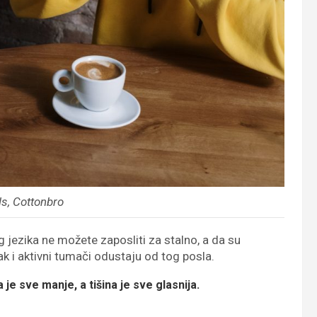
ls, Cottonbro
 jezika ne možete zaposliti za stalno, a da su
ak i aktivni tumači odustaju od tog posla.
je sve manje, a tišina je sve glasnija.