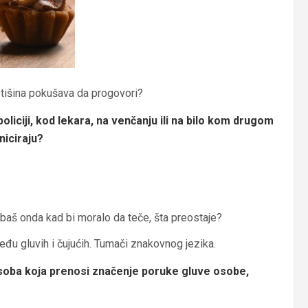
da tišina pokušava da progovori?
oliciji, kod lekara, na venčanju ili na bilo kom drugom
iciraju?
baš onda kad bi moralo da teče, šta preostaje?
eđu gluvih i čujućih. Tumači znakovnog jezika.
osoba koja prenosi značenje poruke gluve osobe,