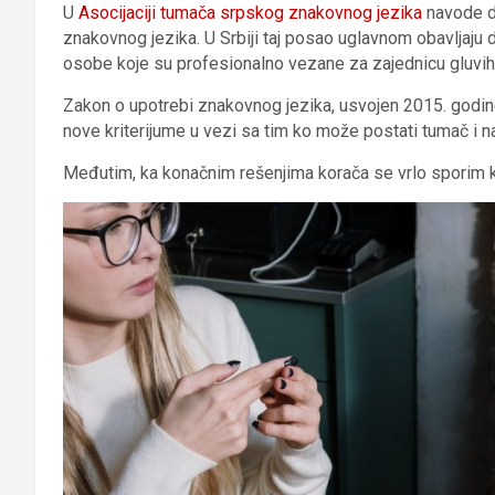
U
Asocijaciji tumača srpskog znakovnog jezika
navode da
znakovnog jezika. U Srbiji taj posao uglavnom obavljaju d
osobe koje su profesionalno vezane za zajednicu gluvih (s
Zakon o upotrebi znakovnog jezika, usvojen 2015. godine
nove kriterijume u vezi sa tim ko može postati tumač i na
Međutim, ka konačnim rešenjima korača se vrlo sporim kor