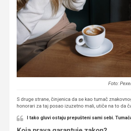
Foto: Pexe
S druge strane, činjenica da se kao tumač znakovnog
honorari za taj posao izuzetno mali, utiče na to da č
I tako gluvi ostaju prepušteni sami sebi. Tumača 
Koja prava garantuje zakon?