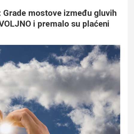
rade mostove između gluvih
OVOLJNO i premalo su plaćeni