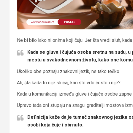
Ne bi bilo lako ni onima koji čuju. Jer šta vredi sluh, ka
Kada se gluva i čujuća osoba sretnu na sudu, u p
mestu u svakodnevnom životu, kako one komun
Ukoliko obe poznaju znakovni jezik, ne tako teško.
Ali, šta kada to nije slučaj, kao što vrlo često i nije?
Kada u komunikaciji između gluve i čujuće osobe zapne 
Upravo tada oni stupaju na snagu: graditelji mostova izm
Definicija kaže da je tumač znakovnog jezika 
osobi koja čuje i obrnuto.