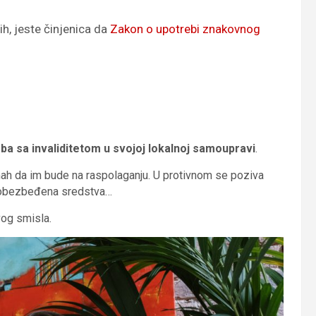
h, jeste činjenica da
Zakon o upotrebi znakovnog
:
ba sa invaliditetom u svojoj lokalnoj samoupravi
.
mah da im bude na raspolaganju. U protivnom se poziva
u obezbeđena sredstva…
vog smisla.