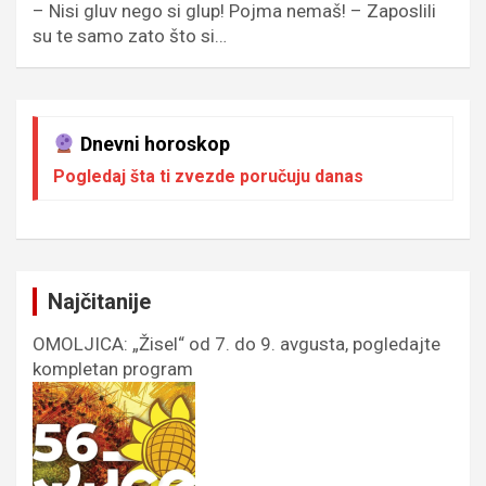
– Nisi gluv nego si glup! Pojma nemaš! – Zaposlili
su te samo zato što si…
Dnevni horoskop
Pogledaj šta ti zvezde poručuju danas
Najčitanije
OMOLJICA: „Žisel“ od 7. do 9. avgusta, pogledajte
kompletan program