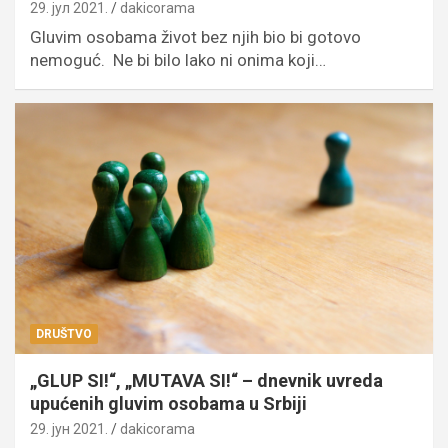
29. јул 2021.
dakicorama
Gluvim osobama život bez njih bio bi gotovo
nemoguć. Ne bi bilo lako ni onima koji…
DRUŠTVO
„GLUP SI!“, „MUTAVA SI!“ – dnevnik uvreda
upućenih gluvim osobama u Srbiji
29. јун 2021.
dakicorama