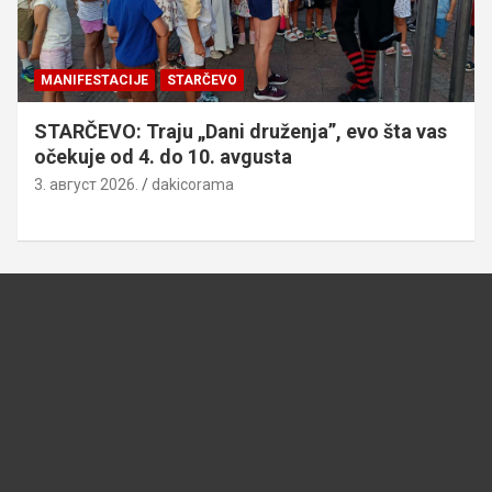
MANIFESTACIJE
STARČEVO
STARČEVO: Traju „Dani druženja”, evo šta vas
očekuje od 4. do 10. avgusta
3. август 2026.
dakicorama