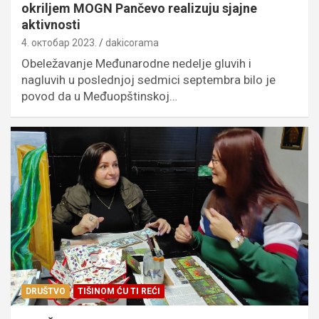
okriljem MOGN Pančevo realizuju sjajne
aktivnosti
4. октобар 2023.
dakicorama
Obeležavanje Međunarodne nedelje gluvih i
nagluvih u poslednjoj sedmici septembra bilo je
povod da u Međuopštinskoj…
DRUŠTVO
TIŠINOM ĆU TI REĆI