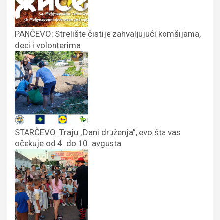
PANČEVO: Strelište čistije zahvaljujući komšijama,
deci i volonterima
STARČEVO: Traju „Dani druženja”, evo šta vas
očekuje od 4. do 10. avgusta