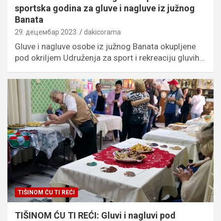
sportska godina za gluve i nagluve iz južnog
Banata
29. децембар 2023.
dakicorama
Gluve i nagluve osobe iz južnog Banata okupljene
pod okriljem Udruženja za sport i rekreaciju gluvih…
TIŠINOM ĆU TI REĆI
TIŠINOM ĆU TI REĆI: Gluvi i nagluvi pod