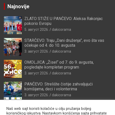
Najnovije
ZLATO STIŽE U PANČEVO: Aleksa Rakonjac
pokorio Evropu
5. август 2026.
dakicorama
STARČEVO: Traju „Dani druženja”, evo šta vas
očekuje od 4. do 10. avgusta
3. август 2026.
dakicorama
OMOLJICA: „Žisel“ od 7. do 9. avgusta,
pogledajte kompletan program
3. август 2026.
dakicorama
PANČEVO: Strelište čistije zahvaljujući
komšijama, deci i volonterima
3. август 2026.
dakicorama
Naš web sajt koristi kolačiće u cilju pružanja boljeg
korisničkog iskustva. Nastavkom korišćenja sajta prihvatate