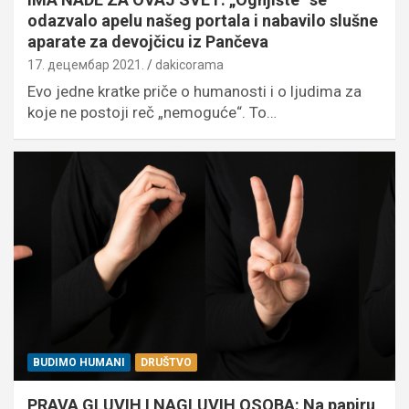
odazvalo apelu našeg portala i nabavilo slušne
aparate za devojčicu iz Pančeva
17. децембар 2021.
dakicorama
Evo jedne kratke priče o humanosti i o ljudima za
koje ne postoji reč „nemoguće“. To…
BUDIMO HUMANI
DRUŠTVO
PRAVA GLUVIH I NAGLUVIH OSOBA: Na papiru