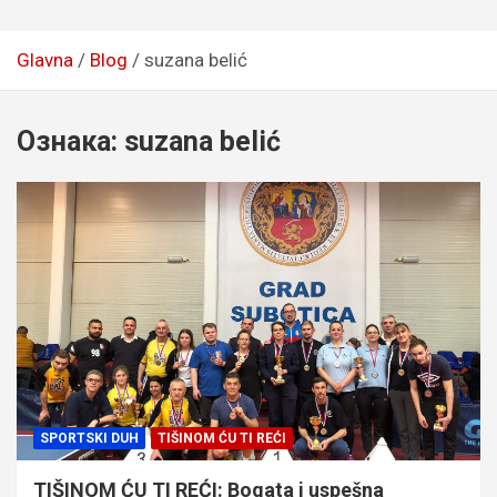
Glavna
Blog
suzana belić
Ознака:
suzana belić
SPORTSKI DUH
TIŠINOM ĆU TI REĆI
TIŠINOM ĆU TI REĆI: Bogata i uspešna