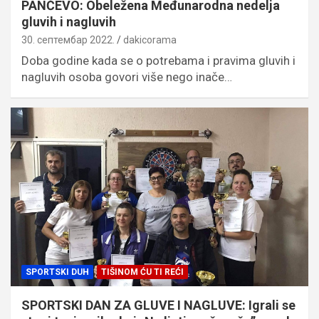
PANČEVO: Obeležena Međunarodna nedelja
gluvih i nagluvih
30. септембар 2022.
dakicorama
Doba godine kada se o potrebama i pravima gluvih i
nagluvih osoba govori više nego inače…
SPORTSKI DUH
TIŠINOM ĆU TI REĆI
SPORTSKI DAN ZA GLUVE I NAGLUVE: Igrali se