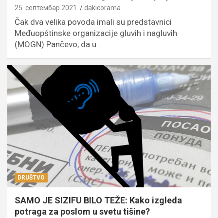
25. септембар 2021.
dakicorama
Čak dva velika povoda imali su predstavnici
Međuopštinske organizacije gluvih i nagluvih
(MOGN) Pančevo, da u…
DRUŠTVO
SAMO JE SIZIFU BILO TEŽE: Kako izgleda
potraga za poslom u svetu tišine?