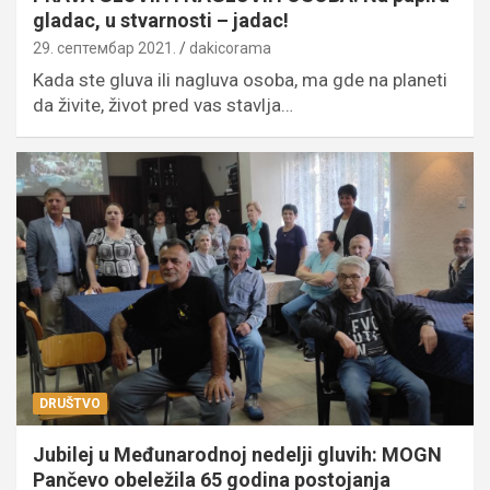
gladac, u stvarnosti – jadac!
29. септембар 2021.
dakicorama
Kada ste gluva ili nagluva osoba, ma gde na planeti
da živite, život pred vas stavlja…
DRUŠTVO
Jubilej u Međunarodnoj nedelji gluvih: MOGN
Pančevo obeležila 65 godina postojanja