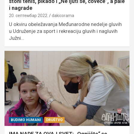
stoni tenis, pikado i „Ne ljuti se, čoveče”, a pale
i nagrade
20. септембар 2022.
dakicorama
U okviru obeležavanja Međunarodne nedelje gluvih
u Udruženje za sport i rekreaciju gluvih i nagluvih
Južni…
BUDIMO HUMANI
DRUŠTVO
IMA NADE ZA OVAJ SVET: „Ognjište“ se