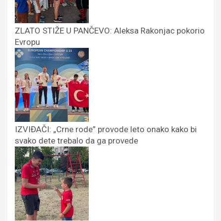
ZLATO STIŽE U PANČEVO: Aleksa Rakonjac pokorio
Evropu
IZVIĐAČI: „Crne rode” provode leto onako kako bi
svako dete trebalo da ga provede