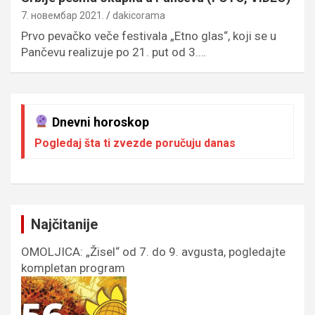
7. новембар 2021.
dakicorama
Prvo pevačko veče festivala „Etno glas“, koji se u
Pančevu realizuje po 21. put od 3.…
Dnevni horoskop
Pogledaj šta ti zvezde poručuju danas
Najčitanije
OMOLJICA: „Žisel“ od 7. do 9. avgusta, pogledajte
kompletan program