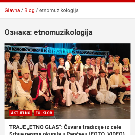
Glavna
Blog
etnomuzikologija
Ознака:
etnomuzikologija
AKTUELNO
FOLKLOR
TRAJE „ETNO GLAS“: Čuvare tradicije iz cele
Srbije pesma okupila u Pančevu (FOTO, VIDEO)