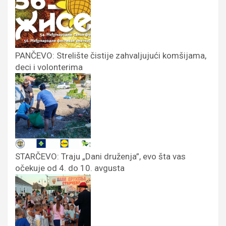
PANČEVO: Strelište čistije zahvaljujući komšijama,
deci i volonterima
STARČEVO: Traju „Dani druženja”, evo šta vas
očekuje od 4. do 10. avgusta