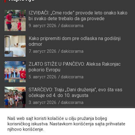
IZVIĐAČI: „Crne rode” provode leto onako kako
bi svako dete trebalo da ga provede
9. август 2026.
dakicorama
Kako pripremiti dom pre odlaska na godišnji
odmor
7. август 2026.
dakicorama
ZLATO STIŽE U PANČEVO: Aleksa Rakonjac
pokorio Evropu
5. август 2026.
dakicorama
STARČEVO: Traju „Dani druženja”, evo šta vas
očekuje od 4. do 10. avgusta
3. август 2026.
dakicorama
Naš web sajt koristi kolačiće u cilju pružanja boljeg
korisničkog iskustva. Nastavkom korišćenja sajta prihvatate
njihovo korišćenje.