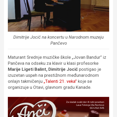
Dimitrije Jocić na koncertu u Narodnom muzeju
Pančevo
Maturant Srednje muzičke škole „Jovan Bandur” iz
Pančeva na odseku za klavir u klasi profesorke
Marije Ligeti Balint, Dimitrije Jocić
postigao je
izuzetan uspeh na prestižnom međunarodnom
onlajn takmičenju
„Talenti 21. veka”
koje se
organizuje u Otavi, glavnom gradu Kanade.