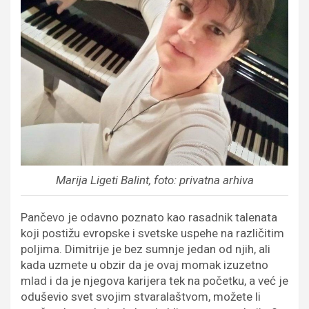
Marija Ligeti Balint, foto: privatna arhiva
Pančevo je odavno poznato kao rasadnik talenata
koji postižu evropske i svetske uspehe na različitim
poljima. Dimitrije je bez sumnje jedan od njih, ali
kada uzmete u obzir da je ovaj momak izuzetno
mlad i da je njegova karijera tek na početku, a već je
oduševio svet svojim stvaralaštvom, možete li