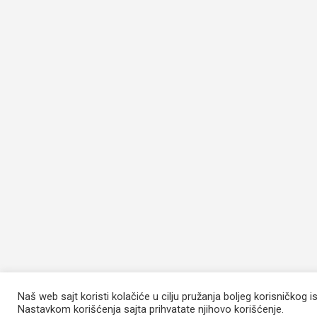
Naš web sajt koristi kolačiće u cilju pružanja boljeg korisničkog i
Nastavkom korišćenja sajta prihvatate njihovo korišćenje.