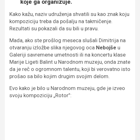
koje ga organizuje.
Kako kažu, naziv udruženja shvatili su kao znak koju
kompoziciju treba da pošalju na takmičenje.
Rezultati su pokazali da su bili u pravu.
Mada, ako ste prošlog meseca slušali Dimitrija na
otvaranju izložbe slika njegovog oca
Nebojše
u
Galeriji savremene umetnosti ili na koncertu klase
Marije Ligeti Balint u Narodnom muzeju, onda znate
da je reč o ogromnom talentu, koji bi verovatno isto
prošao sa bilo kojim drugim svojim delom.
Evo kako je bilo u Narodnom muzeju, gde je izveo
svoju kompoziciju „Rotor”: