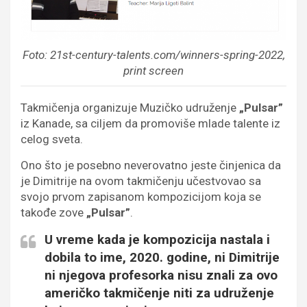
Foto: 21st-century-talents.com/winners-spring-2022,
print screen
Takmičenja organizuje Muzičko udruženje
„Pulsar”
iz Kanade, sa ciljem da promoviše mlade talente iz
celog sveta.
Ono što je posebno neverovatno jeste činjenica da
je Dimitrije na ovom takmičenju učestvovao sa
svojo prvom zapisanom kompozicijom koja se
takođe zove
„Pulsar”
.
U vreme kada je kompozicija nastala i
dobila to ime, 2020. godine, ni Dimitrije
ni njegova profesorka nisu znali za ovo
američko takmičenje niti za udruženje