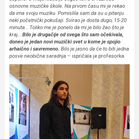
osnovne muzičke škole. Na prvom času mi je rekao
da ima svoju muziku. Pomislila sam da su u pitanju
neki početnički pokušaji. Svirao je dosta dugo, 15-20
minuta… Toliko me je ponelo da mi je bilo žao što je
kraj…
Bilo je drugačije od svega što sam očekivala,
doneo je jedan novi muzički svet u kome je spojio
arhaično i savremeno.
Bilo je jasno da će to biti jedna
posve neobična saradnja
– ispričala je profesorka.