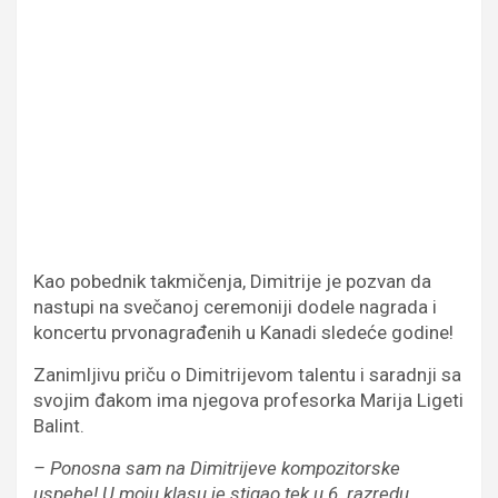
Kao pobednik takmičenja, Dimitrije je pozvan da
nastupi na svečanoj ceremoniji dodele nagrada i
koncertu prvonagrađenih u Kanadi sledeće godine!
Zanimljivu priču o Dimitrijevom talentu i saradnji sa
svojim đakom ima njegova profesorka Marija Ligeti
Balint.
– Ponosna sam na Dimitrijeve kompozitorske
uspehe! U moju klasu je stigao tek u 6. razredu