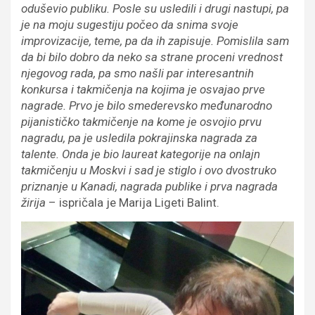
oduševio publiku. Posle su usledili i drugi nastupi, pa
je na moju sugestiju počeo da snima svoje
improvizacije, teme, pa da ih zapisuje. Pomislila sam
da bi bilo dobro da neko sa strane proceni vrednost
njegovog rada, pa smo našli par interesantnih
konkursa i takmičenja na kojima je osvajao prve
nagrade. Prvo je bilo smederevsko međunarodno
pijanističko takmičenje na kome je osvojio prvu
nagradu, pa je usledila pokrajinska nagrada za
talente. Onda je bio laureat kategorije na onlajn
takmičenju u Moskvi i sad je stiglo i ovo dvostruko
priznanje u Kanadi, nagrada publike i prva nagrada
žirija
– ispričala je Marija Ligeti Balint.