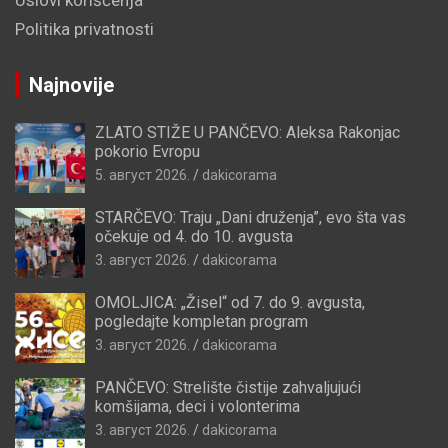
Politika privatnosti
Najnovije
ZLATO STIŽE U PANČEVO: Aleksa Rakonjac
pokorio Evropu
5. август 2026.
dakicorama
STARČEVO: Traju „Dani druženja”, evo šta vas
očekuje od 4. do 10. avgusta
3. август 2026.
dakicorama
OMOLJICA: „Žisel“ od 7. do 9. avgusta,
pogledajte kompletan program
3. август 2026.
dakicorama
PANČEVO: Strelište čistije zahvaljujući
komšijama, deci i volonterima
3. август 2026.
dakicorama