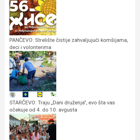
PANČEVO: Strelište čistije zahvaljujući komšijama,
deci i volonterima
STARČEVO: Traju „Dani druženja”, evo šta vas
očekuje od 4. do 10. avgusta