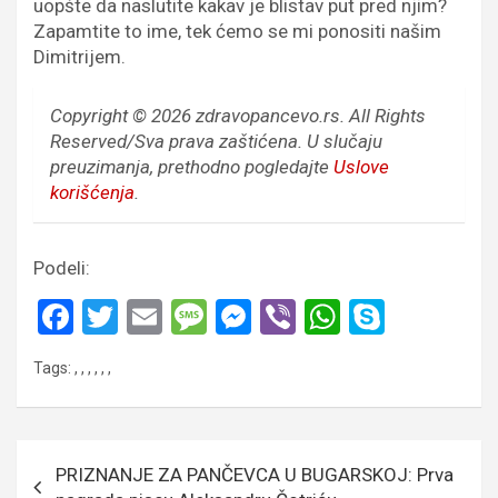
uopšte da naslutite kakav je blistav put pred njim?
Zapamtite to ime, tek ćemo se mi ponositi našim
Dimitrijem.
Copyright © 2026 zdravopancevo.rs. All Rights
Reserved/Sva prava zaštićena.
U slučaju
preuzimanja, prethodno pogledajte
Uslove
korišćenja
.
Podeli:
F
T
E
M
M
Vi
W
S
a
wi
m
es
es
b
h
ky
Tags:
,
,
,
,
,
,
ce
tt
ail
s
se
er
at
p
b
er
a
n
s
e
o
g
g
A
Кретање
PRIZNANJE ZA PANČEVCA U BUGARSKOJ: Prva
o
e
er
p
чланка