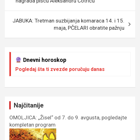
nagrada piscu Aleksandru Čotriću
k
p
JABUKA: Tretman suzbijanja komaraca 14. i 15.
maja, PČELARI obratite pažnju
Dnevni horoskop
Pogledaj šta ti zvezde poručuju danas
Najčitanije
OMOLJICA: „Žisel“ od 7. do 9. avgusta, pogledajte
kompletan program