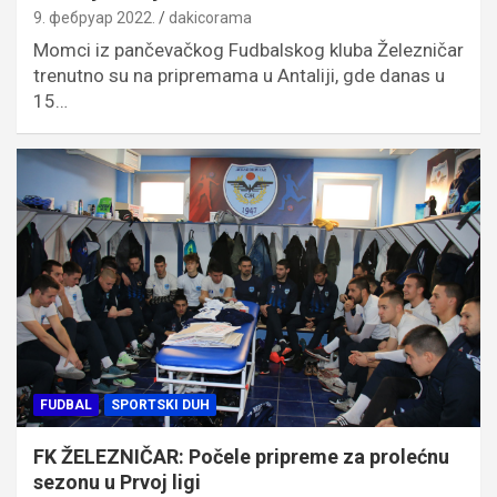
9. фебруар 2022.
dakicorama
Momci iz pančevačkog Fudbalskog kluba Železničar
trenutno su na pripremama u Antaliji, gde danas u
15…
FUDBAL
SPORTSKI DUH
FK ŽELEZNIČAR: Počele pripreme za prolećnu
sezonu u Prvoj ligi