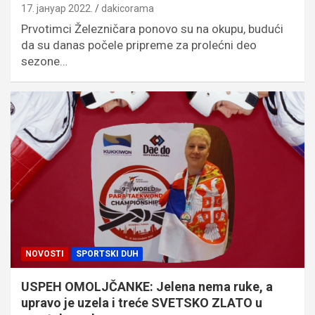
17. јануар 2022.
dakicorama
Prvotimci Železničara ponovo su na okupu, budući
da su danas počele pripreme za prolećni deo
sezone…
NOVOSTI
SPORTSKI DUH
USPEH OMOLJČANKE: Jelena nema ruke, a
upravo je uzela i treće SVETSKO ZLATO u