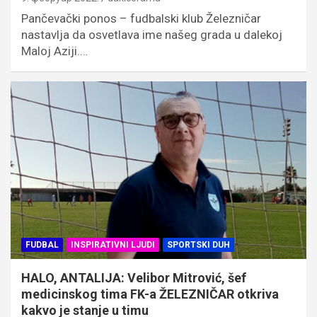
Pančevački ponos – fudbalski klub Železničar
nastavlja da osvetlava ime našeg grada u dalekoj
Maloj Aziji.…
FUDBAL
INSPIRATIVNI LJUDI
SPORTSKI DUH
HALO, ANTALIJA: Velibor Mitrović, šef
medicinskog tima FK-a ŽELEZNIČAR otkriva
kakvo je stanje u timu