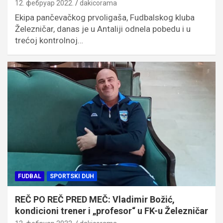
12. фебруар 2022.
dakicorama
Ekipa pančevačkog prvoligaša, Fudbalskog kluba
Železničar, danas je u Antaliji odnela pobedu i u
trećoj kontrolnoj…
FUDBAL
SPORTSKI DUH
REČ PO REČ PRED MEČ: Vladimir Božić,
kondicioni trener i „profesor“ u FK-u Železničar