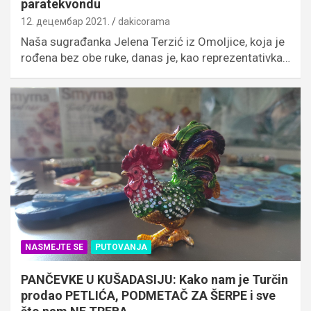
paratekvondu
12. децембар 2021.
dakicorama
Naša sugrađanka Jelena Terzić iz Omoljice, koja je
rođena bez obe ruke, danas je, kao reprezentativka…
NASMEJTE SE
PUTOVANJA
PANČEVKE U KUŠADASIJU: Kako nam je Turčin
prodao PETLIĆA, PODMETAČ ZA ŠERPE i sve