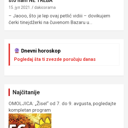
što nam NE TREBA
15. јул 2021.
dakicorama
– Jaooo, što je lep ovaj petlić vidiii – dovikujem
ćerki tinejdžerki na čuvenom Bazaru u…
Dnevni horoskop
Pogledaj šta ti zvezde poručuju danas
Najčitanije
OMOLJICA: „Žisel“ od 7. do 9. avgusta, pogledajte
kompletan program