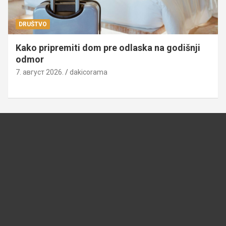
DRUŠTVO
Kako pripremiti dom pre odlaska na godišnji
odmor
7. август 2026.
dakicorama