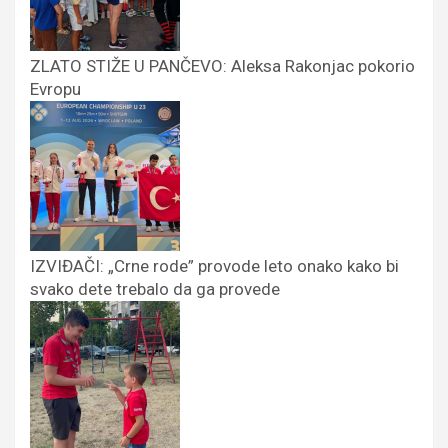
ZLATO STIŽE U PANČEVO: Aleksa Rakonjac pokorio
Evropu
IZVIĐAČI: „Crne rode” provode leto onako kako bi
svako dete trebalo da ga provede