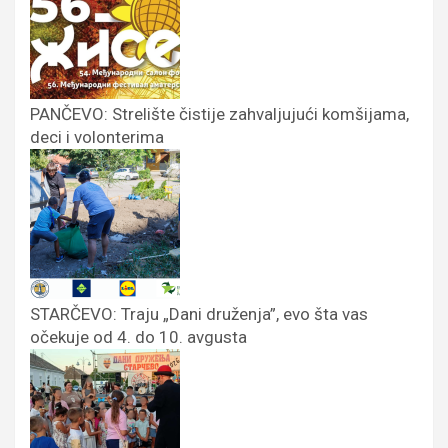
PANČEVO: Strelište čistije zahvaljujući komšijama,
deci i volonterima
STARČEVO: Traju „Dani druženja”, evo šta vas
očekuje od 4. do 10. avgusta