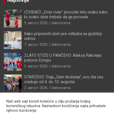
IZVIĐAČI: „Crne rode” provode leto onako kako
bi svako dete trebalo da ga provede
9. август 2026.
dakicorama
Kako pripremiti dom pre odlaska na godišnji
odmor
7. август 2026.
dakicorama
ZLATO STIŽE U PANČEVO: Aleksa Rakonjac
pokorio Evropu
5. август 2026.
dakicorama
STARČEVO: Traju „Dani druženja”, evo šta vas
očekuje od 4. do 10. avgusta
3. август 2026.
dakicorama
Naš web sajt koristi kolačiće u cilju pružanja boljeg
korisničkog iskustva. Nastavkom korišćenja sajta prihvatate
njihovo korišćenje.