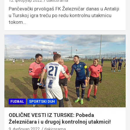
12. фебруар 2022.
dakicorama
Pančevački prvoligaš FK Železničar danas u Antaliji
u Turskoj igra treću po redu kontrolnu utakmicu
tokom…
FUDBAL
SPORTSKI DUH
ODLIČNE VESTI IZ TURSKE: Pobeda
Železničara i u drugoj kontrolnoj utakmici!
9. фебруар 2022.
dakicorama