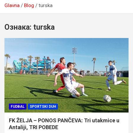
Glavna
Blog
turska
Ознака:
turska
FUDBAL
SPORTSKI DUH
FK ŽELJA – PONOS PANČEVA: Tri utakmice u
Antaliji, TRI POBEDE